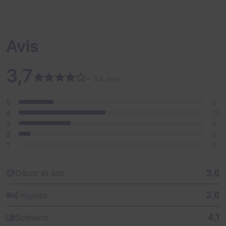
Avis
3,7
• 34 avis
5
6
4
15
3
9
2
2
1
0
3,6
Décor et son
3,6
Énigmes
4,1
Scénario