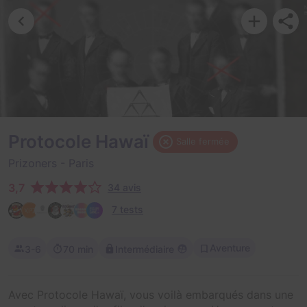
Protocole Hawaï
Salle fermée
Prizoners
- Paris
3,7
34 avis
7 tests
Aventure
3-6
70 min
Intermédiaire
Avec Protocole Hawaï, vous voilà embarqués dans une