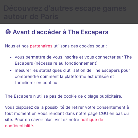
Découvrez d'autres escape games
autour de Paris
🍪 Avant d'accéder à The Escapers
Nous et nos
partenaires
utilisons des cookies pour :
2 h
vous permettre de vous inscrire et vous connecter sur The
Escapers (nécessaire au fonctionnement)
Zone 51
Le Taxiderm
mesurer les statistiques d'utilisation de The Escapers pour
Live Cinema
- Paris
Deep Inside
- P
comprendre comment la plateforme est utilisée et
5 / 5
274 avis
l'améliorer en continu
3 - 6
Intermédiaire
2 - 5
The Escapers n'utilise pas de cookie de ciblage publicitaire.
Aventure
49€ - 75€
Vous disposez de la possibilité de retirer votre consentement à
tout moment en vous rendant dans notre page CGU en bas du
site. Pour en savoir plus, visitez notre
politique de
confidentialité
.