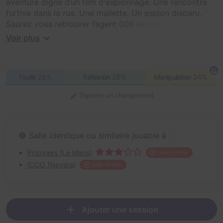
aventure digne d’un film d'espionnage. Une rencontre
furtive dans la rue. Une mallette. Un espion disparu.
Saurez vous retrouver l’agent 006 et déjouer les plans
du Nouvel Ordre ?
Voir plus
Le lieu du rendez-vous sera précisé dans l’email de
confirmation.
L'aventure commence dans la rue mais se déroule en
Fouille
28%
Réflexion
38%
Manipulation
34%
huis clos (dans un lieu tenu secret !).
Signaler un changement
Salle identique ou similaire jouable à :
Prizoners (Le Mans)
Salle fermée
ICOO (Nevers)
Salle fermée
Ajouter une session