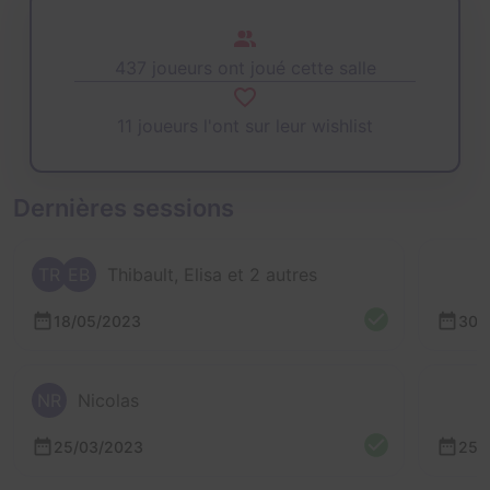
437 joueurs ont joué cette salle
11 joueurs l'ont sur leur wishlist
Dernières sessions
TR
EB
Thibault, Elisa et 2 autres
18/05/2023
30/
NR
Nicolas
25/03/2023
25/