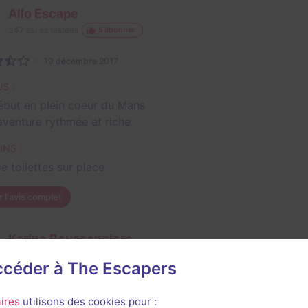
Allo Escape
347
salles testées
S'abonner
19 décembre 2017
S :
ébut en plein coeur du Mans
aventure rythmée et riche
INS :
e toilettes sur place
r l'avis complet
Karine Boussonniere
311
escapes réalisés
169
escapes notés
accéder à The Escapers
12 mars 2021
salle jouée le 12 mars 2018
ires
utilisons des cookies pour :