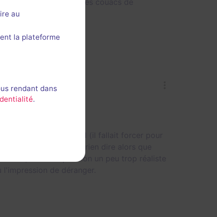
t salle vieillissante, des couacs de
ire au
ent la plateforme
ous rendant dans
dentialité
.
 problèmes de matériel (il fallait forcer pour
alérer longtemps sans rien dire alors que
antes, une manipulation un peu trop réaliste
u l'impression de déranger.