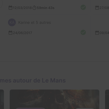
12/03/2018
59min 43s
27/08
KA
Karine et 5 autres
24/06/2017
09/0
ames autour de Le Mans