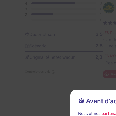
4
2
3
0
2
1
1
0
LES PLU
2,5
Décor et son
- Un d
2,5
Scénario
- Une 
LES MO
2,3
Originalité, effet waouh
- Pas d
Contrôle des avis
Voi
🍪 Avant d'
Nous et nos
partena