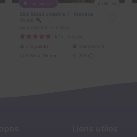
Jeu immersif
2 h 30 min
Sick Blood chapitre 1 - Menace
Virale
Game System
- Le Mans
5 / 5
56 avis
3-6 joueurs
Intermédiaire
Frisson / Horreur
70€
ropos
Liens utiles