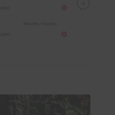
/2017
Maxime, Vincent, Mimimeg, Anne so et Herro
4/2017