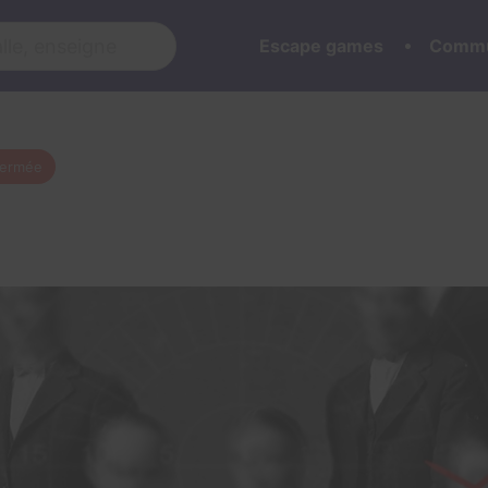
Escape games
Commu
fermée