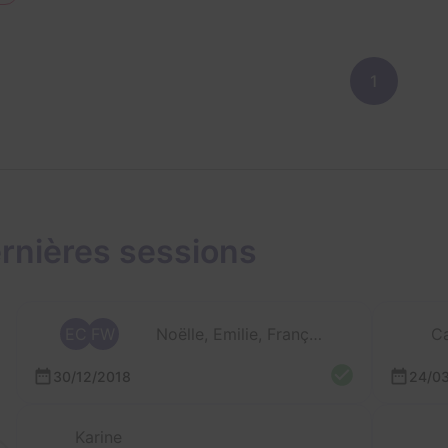
1
rnières sessions
EC
FW
Noëlle, Emilie, François, Gilles et 1 autre
Ca
30/12/2018
24/0
Karine