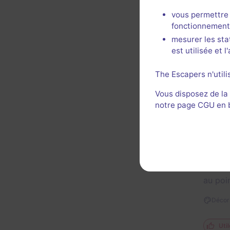
Un dép
rangem
vous permettre 
fonctionnement
Décor 
mesurer les sta
est utilisée et 
Util
The Escapers n'utili
Vous disposez de la
notre page CGU en ba
Un déma
que le
notre 
au poi
Décor 
Util