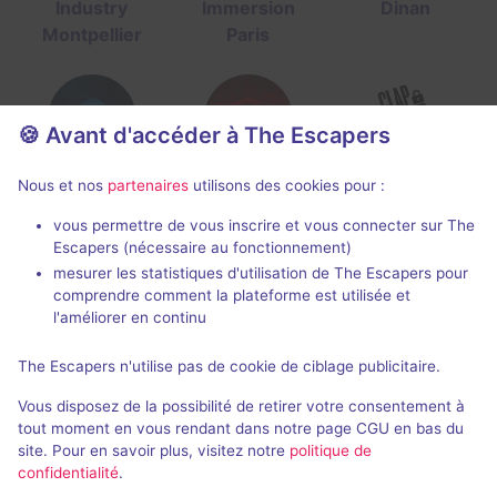
Industry
Immersion
Dinan
Montpellier
Paris
🍪 Avant d'accéder à The Escapers
Nous et nos
partenaires
utilisons des cookies pour :
Panik Room
Escape TV
Clap Escape
Paris
Lyon
Lyon
vous permettre de vous inscrire et vous connecter sur The
Escapers (nécessaire au fonctionnement)
mesurer les statistiques d'utilisation de The Escapers pour
comprendre comment la plateforme est utilisée et
l'améliorer en continu
The Escapers n'utilise pas de cookie de ciblage publicitaire.
Ghostbusters
Escape Time
Les Amis de la
Pernes-les-
Rennes
Coccinelle
Vous disposez de la possibilité de retirer votre consentement à
tout moment en vous rendant dans notre page CGU en bas du
Fontaines
Gometz-le-
site. Pour en savoir plus, visitez notre
politique de
Châtel
confidentialité
.