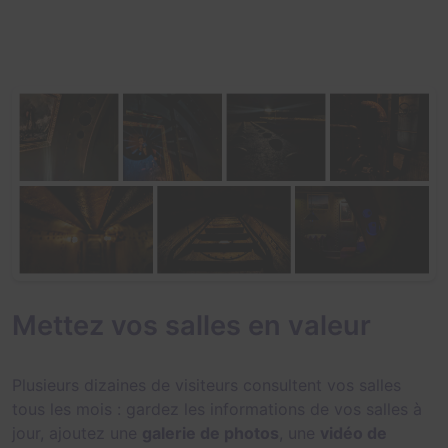
Mettez vos salles en valeur
Plusieurs dizaines de visiteurs consultent vos salles
tous les mois : gardez les informations de vos salles à
jour, ajoutez une
galerie de photos
, une
vidéo de