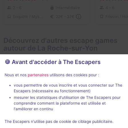
2 - 6
Intermédiaire
4 - 6
Enquête / Mystère
22€ - 37€
Découvrez d'autres escape games
autour de La Roche-sur-Yon
🍪 Avant d'accéder à The Escapers
Nous et nos
partenaires
utilisons des cookies pour :
vous permettre de vous inscrire et vous connecter sur The
Escapers (nécessaire au fonctionnement)
Trafic à Louxor
Hunter Hom
mesurer les statistiques d'utilisation de The Escapers pour
Échappe Toi Si Tu Peux
- La
Échappe Toi Si
comprendre comment la plateforme est utilisée et
Roche-sur-Yon
Roche-sur-Yo
l'améliorer en continu
4,5 / 5
65 avis
The Escapers n'utilise pas de cookie de ciblage publicitaire.
2 - 5
Intermédiaire
2 - 6