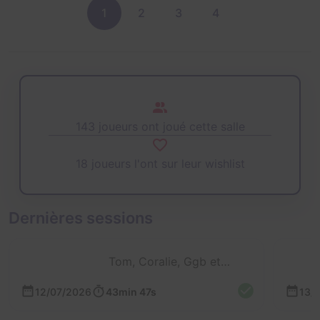
1
2
3
4
143 joueurs ont joué cette salle
18 joueurs l'ont sur leur wishlist
Dernières sessions
Tom, Coralie, Ggb et Calie
12/07/2026
43min 47s
13/