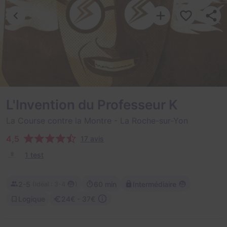
L'Invention du Professeur K
La Course contre la Montre
- La Roche-sur-Yon
4,5
17 avis
1 test
2-5
60 min
Intermédiaire
(
)
Idéal : 3-4
Logique
24€ - 37€