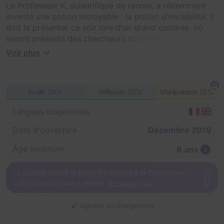
Le Professeur K, scientifique de renom, a récemment
inventé une potion incroyable : la potion d'invisibilité. Il
doit la présenter ce soir lors d'un grand congrès, où
seront présents des chercheurs du monde entier, et
vous y êtes conviés ! A votre arrivée sur le lieu de la
Voir plus
réception, c'est son maladroit assistant qui vous
accueille, et tout n'a pas l'air de se passer comme
prévu... La fiole contenant la potion d'invisibilité lui a
Fouille
39%
Réflexion
36%
Manipulation
25%
échappé des mains : le Professeur arrive au labo dans
1h, l'assistant compte sur vous pour l'aider à retrouver
Langues disponibles
un échantillon de la fameuse potion !
Date d'ouverture
Décembre 2019
Âge minimum
8 ans
La Course contre la Montre participe à la Chasse aux
Clés ! Une clé vous y attend.
En savoir plus
Signaler un changement