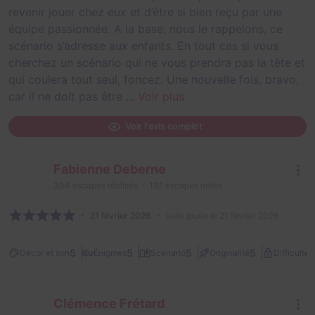
revenir jouer chez eux et d’être si bien reçu par une
équipe passionnée. A la base, nous le rappelons, ce
scénario s’adresse aux enfants. En tout cas si vous
cherchez un scénario qui ne vous prendra pas la tête et
qui coulera tout seul, foncez. Une nouvelle fois, bravo,
car il ne doit pas être ...
Voir plus
Voir l'avis complet
Fabienne Deberne
304
escapes réalisés
192
escapes notés
21 février 2026
salle jouée le 21 février 2026
2
5
5
5
5
Décor et son
Énigmes
Scénario
Originalité
Difficulté
Clémence Frétard