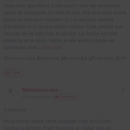
nous nous apprêtons à découvrir l'une des anciennes
salles de l'enseigne. Eh bien je dois dire que nous avons
passé un très bon moment ! Il y a une jolie densité
d'énigmes et le jeu est assez linéaire. Cela permet aux
novices de ne pas trop se perdre. La fouille est bien
présente et la déco, même si elle assez inégale est
cohérente avec...
Voir plus
3,5
4
4,5
4
Décor et son
Énigmes
Scénario
Originalité
Diffic
Utile
Maniakescape
253
salles testées
S'abonner
21 juillet 2020
Nous avons adoré notre passage chez la Course
Contre la Montre. C’est toujours un plaisir que de