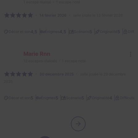
1
escape réalisé
1
escape noté
14 février 2026
salle jouée le 13 février 2026
4,5
4,5
5
5
Décor et son
Énigmes
Scénario
Originalité
Diffic
Marie Rnn
12
escapes réalisés
1
escape noté
30 décembre 2025
salle jouée le 29 décembre
2025
1
5
5
5
4
Décor et son
Énigmes
Scénario
Originalité
Difficulté