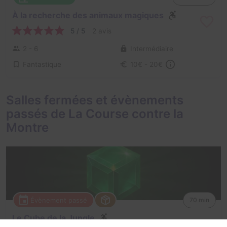
À la recherche des animaux magiques
5 / 5
2 avis
2 - 6
Intermédiaire
Fantastique
10€ - 20€
Salles fermées et évènements
passés de La Course contre la
Montre
Évènement passé
70 min
Le Cube de la Jungle