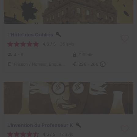
L'Hôtel des Oubliés
4,6 / 5
35 avis
4 - 6
Difficile
Frisson / Horreur, Enquête / Mystère
22€ - 26€
L'Invention du Professeur K
4,5 / 5
17 avis