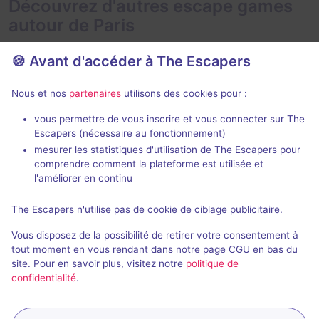
Découvrez d'autres escape games
autour de Paris
🍪 Avant d'accéder à The Escapers
Nous et nos
partenaires
utilisons des cookies pour :
2 h
vous permettre de vous inscrire et vous connecter sur The
Escapers (nécessaire au fonctionnement)
Zone 51
Le Taxiderm
mesurer les statistiques d'utilisation de The Escapers pour
Live Cinema
- Paris
Deep Inside
- P
comprendre comment la plateforme est utilisée et
5 / 5
271 avis
l'améliorer en continu
3 - 6
Intermédiaire
2 - 5
The Escapers n'utilise pas de cookie de ciblage publicitaire.
Aventure
49€ - 75€
Vous disposez de la possibilité de retirer votre consentement à
tout moment en vous rendant dans notre page CGU en bas du
site. Pour en savoir plus, visitez notre
politique de
confidentialité
.