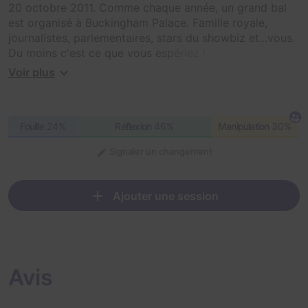
20 octobre 2011. Comme chaque année, un grand bal
est organisé à Buckingham Palace. Famille royale,
journalistes, parlementaires, stars du showbiz et...vous.
Du moins c'est ce que vous espériez !
Voir plus
Mais après avoir récupéré votre invitation, on vous
informe qu'une taupe a infiltré les services secrets et
veut tuer la Reine lors du bal !
Fouille
24%
Réflexion
46%
Manipulation
30%
Vous et les plus fin limiers du MI6 sont donc mobilisés
Signaler un changement
en urgence pour dénouer une grande enquête et
trouver lequel de nos agents est le méchant !
Ajouter une session
NB: La salle d'appelait auparavant "La Reine
d'Angleterre".
Avis