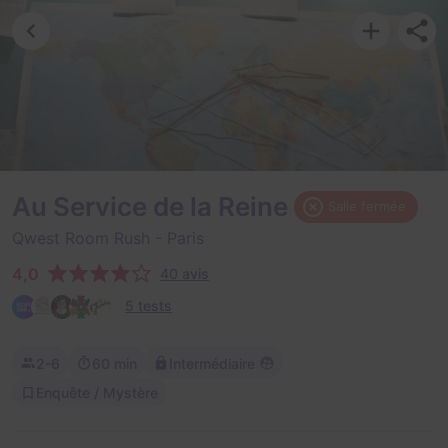
Au Service de la Reine
Salle fermée
Qwest Room Rush
- Paris
4,0
40 avis
5 tests
2-6
60 min
Intermédiaire
Enquête / Mystère