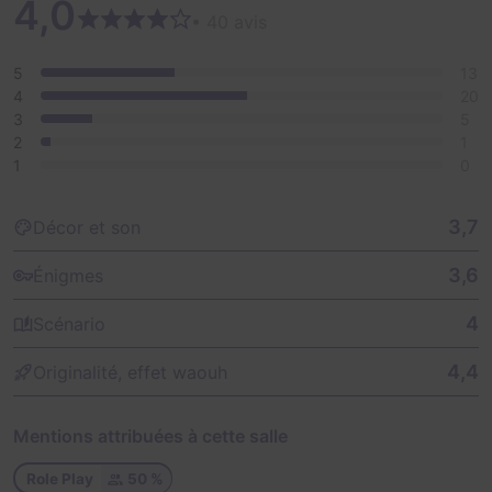
4,0
• 40 avis
5
13
4
20
3
5
2
1
1
0
3,7
Décor et son
3,6
Énigmes
4
Scénario
4,4
Originalité, effet waouh
Mentions attribuées à cette salle
Role Play
50 %