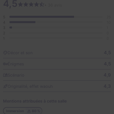
4,5
• 36 avis
5
25
4
10
3
1
2
0
1
0
4,5
Décor et son
4,5
Énigmes
4,9
Scénario
4,3
Originalité, effet waouh
Mentions attribuées à cette salle
Immersion
80 %