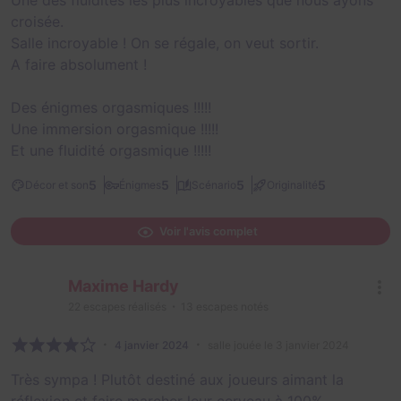
Une des fluidités les plus incroyables que nous ayons
croisée.
Salle incroyable ! On se régale, on veut sortir.
A faire absolument !
Des énigmes orgasmiques !!!!!
Une immersion orgasmique !!!!!
Et une fluidité orgasmique !!!!!
5
5
5
5
Décor et son
Énigmes
Scénario
Originalité
Voir l'avis complet
Maxime Hardy
22
escapes réalisés
13
escapes notés
4 janvier 2024
salle jouée le 3 janvier 2024
Très sympa ! Plutôt destiné aux joueurs aimant la