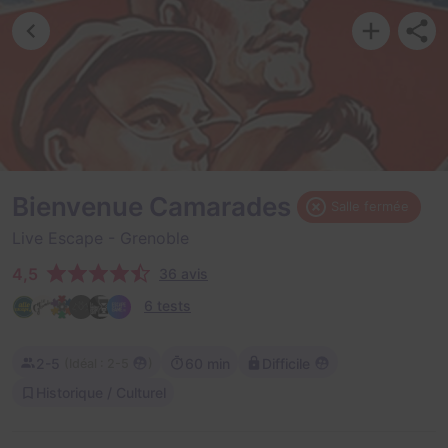
Bienvenue Camarades
Salle fermée
Live Escape
- Grenoble
4,5
36 avis
6 tests
2-5
60 min
Difficile
(
)
Idéal : 2-5
Historique / Culturel