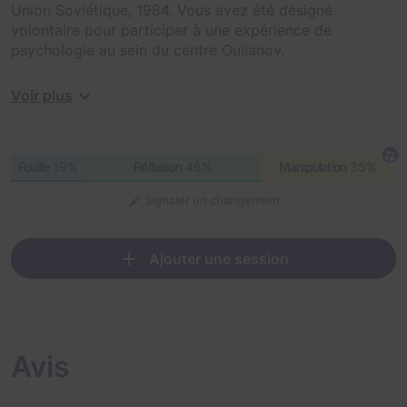
Union Soviétique, 1984. Vous avez été désigné
volontaire pour participer à une expérience de
psychologie au sein du centre Oulianov.
Vous n'avez pas plus d’informations et vous savez que
Voir plus
le régime n'aime pas les questions.
Bienvenue, Camarades !
Fouille
19%
Réflexion
46%
Manipulation
35%
Signaler un changement
Ajouter une session
Avis