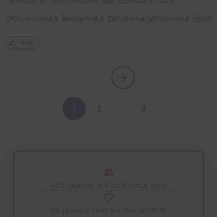
réflexion et faire marcher leur cerveau à 100%
4,5
4,5
4
4
Décor et son
Énigmes
Scénario
Originalité
Diffic
Utile
1
2
…
8
460 joueurs ont joué cette salle
25 joueurs l'ont sur leur wishlist