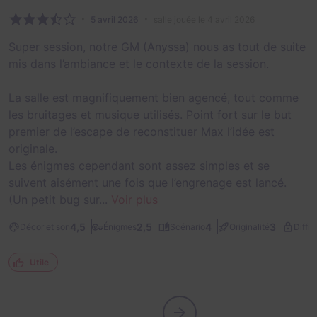
5 avril 2026
salle jouée le 4 avril 2026
Super session, notre GM (Anyssa) nous as tout de suite
mis dans l’ambiance et le contexte de la session.
La salle est magnifiquement bien agencé, tout comme
les bruitages et musique utilisés. Point fort sur le but
premier de l’escape de reconstituer Max l’idée est
originale.
Les énigmes cependant sont assez simples et se
suivent aisément une fois que l’engrenage est lancé.
(Un petit bug sur...
Voir plus
4,5
2,5
4
3
Décor et son
Énigmes
Scénario
Originalité
Diffic
Utile