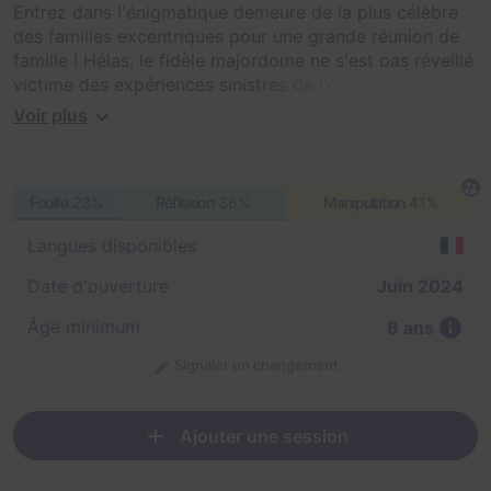
Entrez dans l'énigmatique demeure de la plus célèbre
des familles excentriques pour une grande réunion de
famille ! Hélas, le fidèle majordome ne s'est pas réveillé,
victime des expériences sinistres de l'oncle, et il lui
manque plusieurs parties de son corps... Votre mission
Voir plus
est de les retrouver en explorant le manoir.
Hâtez-vous, car le temps presse, et votre cousine
Fouille
23%
Réflexion
36%
Manipulation
41%
préférée (ou peut-être pas) vous promet de vous faire
vivre un enfer si vous échouez dans votre tâche...
Langues disponibles
Date d'ouverture
Juin 2024
Âge minimum
8 ans
Signaler un changement
Ajouter une session