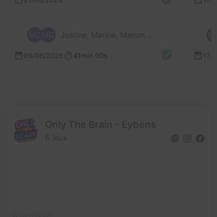
MD
MG
Justine, Marina, Manon et 2 autres
R
09/06/2026
41min 00s
17/
Only The Brain - Eybens
6 jeux