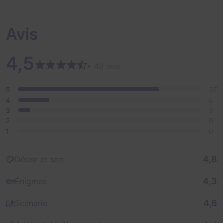
Avis
4,5
• 48 avis
5
37
4
8
3
3
2
0
1
0
4,8
Décor et son
4,3
Énigmes
4,6
Scénario