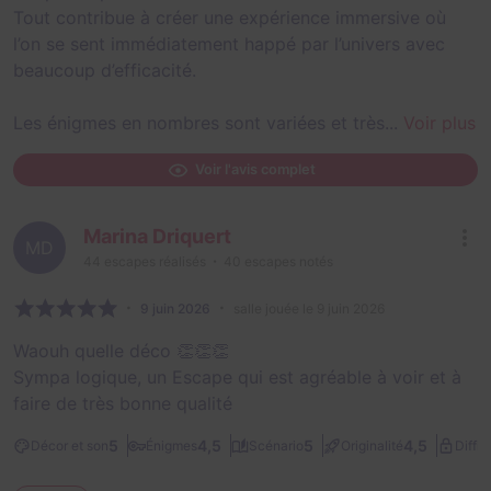
Tout contribue à créer une expérience immersive où
l’on se sent immédiatement happé par l’univers avec
beaucoup d’efficacité.
Les énigmes en nombres sont variées et très...
Voir plus
Voir l'avis complet
Marina Driquert
MD
44
escapes réalisés
40
escapes notés
9 juin 2026
salle jouée le 9 juin 2026
Waouh quelle déco 👏👏👏
Sympa logique, un Escape qui est agréable à voir et à
faire de très bonne qualité
5
4,5
5
4,5
Décor et son
Énigmes
Scénario
Originalité
Diffic