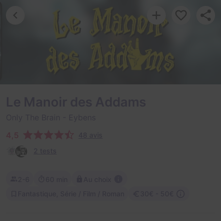
Le Manoir des Addams
Only The Brain
- Eybens
4,5
48 avis
2 tests
2-6
60 min
Au choix
Fantastique, Série / Film / Roman
30€ - 50€