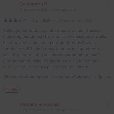
Cassandra R
30
escapes réalisés
28
escapes notés
5 avril 2026
salle jouée le 4 avril 2026
Salle sympathique avec une déco très bien réussie,
mais énigmes un peu trop faciles et quasi zéro fouille.
Elle convient à un niveau débutant, nous l'avons
terminée en 50 min à deux (alors que capacité de la
salle 6 personnes). Nous avons quand même aimé
globalement la salle, l'objectif est clair, le scénario
aussi, et tout se dégoupille assez facilement.
4
3
4
3,5
Décor et son
Énigmes
Scénario
Originalité
Difficult
Utile
Alexandre Hoarau
31
escapes réalisés
30
escapes notés