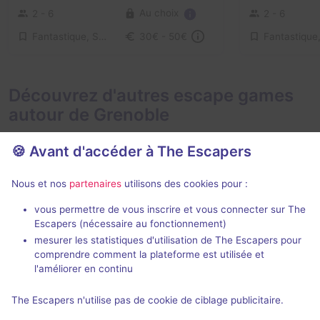
Au choix
2 - 6
2 - 6
Fantastique, Série / Film / Roman
30€ - 50€
Découvrez d'autres escape games
autour de Grenoble
🍪 Avant d'accéder à The Escapers
Nous et nos
partenaires
utilisons des cookies pour :
vous permettre de vous inscrire et vous connecter sur The
Escapers (nécessaire au fonctionnement)
Bleue
L'Élixir
mesurer les statistiques d'utilisation de The Escapers pour
Escape Game Bastille
- Grenoble
Prizoners
- Gr
comprendre comment la plateforme est utilisée et
4,8 / 5
99 avis
l'améliorer en continu
3 - 6
Intermédiaire
2 - 6
The Escapers n'utilise pas de cookie de ciblage publicitaire.
Aventure
Cambriolag
22,5€ - 33€