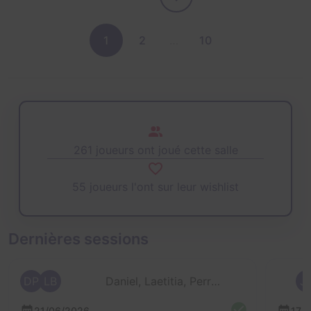
1
2
…
10
261 joueurs ont joué cette salle
55 joueurs l'ont sur leur wishlist
Dernières sessions
DP
LB
Daniel, Laetitia, Perron, Perron et 1 autre
J
21/06/2026
17/