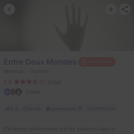
Entre Deux Mondes
Salle fermée
Millenium
- Gazeran
3,3
13 avis
3 tests
Fantastique
2-6
60 min
Intermédiaire
D’étranges phénomènes ont été observés dans la