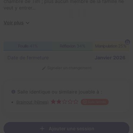
chambre de Tim ; plus aucun membre de la famille ne
veut y entrer...
A vous de comprendre ce qu’il s’y passe pour résoudre
Voir plus
ce mystère.
Fouille
41%
Réflexion
34%
Manipulation
25%
Date de fermeture
Janvier 2026
Signaler un changement
Salle identique ou similaire jouable à :
Brainout (Nîmes)
Salle fermée
Ajouter une session