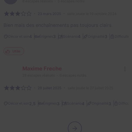
8
escapes réalisés
3
escapes notés
23 mars 2025
salle jouée le 19 octobre 2024
Bien mais des enchaînements pas toujours clairs
2
4
3
4
3
Décor et son
Énigmes
Scénario
Originalité
Difficulté
Utile
Maxime Freche
28
escapes réalisés
6
escapes notés
29 juillet 2025
salle jouée le 27 juillet 2025
2,5
3
4
3
Décor et son
Énigmes
Scénario
Originalité
Difficult