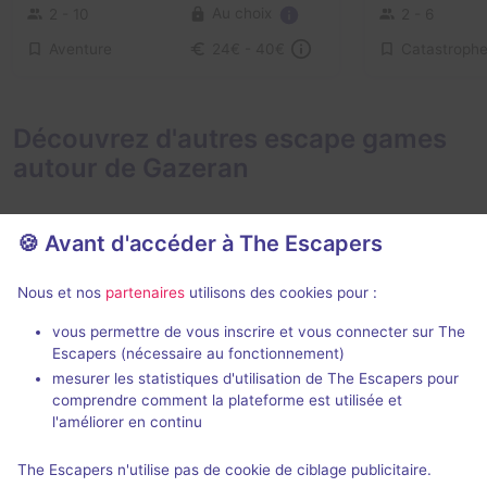
Au choix
2 - 10
2 - 6
Aventure
Catastroph
24€ - 40€
Découvrez d'autres escape games
autour de Gazeran
🍪 Avant d'accéder à The Escapers
Nous et nos
partenaires
utilisons des cookies pour :
vous permettre de vous inscrire et vous connecter sur The
Le Mystère Marcellin Darwin
Mission Tok
Escapers (nécessaire au fonctionnement)
Escape Time
- 
mesurer les statistiques d'utilisation de The Escapers pour
Les Amis de la Coccinelle
-
comprendre comment la plateforme est utilisée et
Gometz-le-Châtel
l'améliorer en continu
2 - 8
4,9 / 5
54 avis
The Escapers n'utilise pas de cookie de ciblage publicitaire.
Au choix
3 - 6