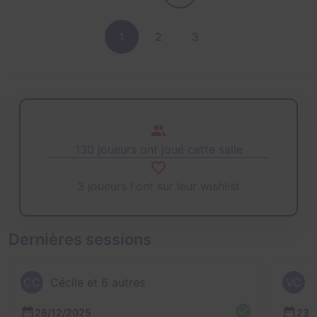
1
2
3
130 joueurs ont joué cette salle
3 joueurs l'ont sur leur wishlist
Dernières sessions
CC
Cécile et 6 autres
VC
26/12/2025
23/