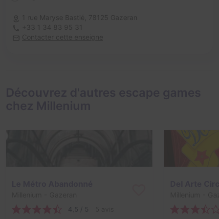
1 rue Maryse Bastié,
78125 Gazeran
+33 1 34 83 95 31
Contacter cette enseigne
Découvrez d'autres escape games
chez Millenium
Le Métro Abandonné
Del Arte Cir
Millenium
- Gazeran
Millenium
- Ga
4,5 / 5
5 avis