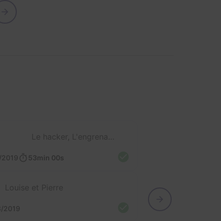
Le hacker, L'engrenage, Le Chiffre et L'alchimiste
/2019
53min 00s
Louise et Pierre
3/2019