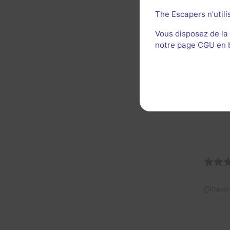
The Escapers n'utili
Vous disposez de la
notre page CGU en ba
Mouais
cohére
Util
Décor 