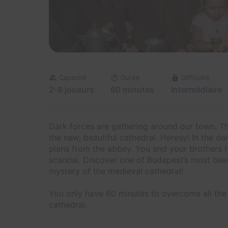
Capacité
Durée
Difficulté
2-8 joueurs
60 minutes
Intermédiaire
Dark forces are gathering around our town. The
the new, beautiful cathedral. Heresy! In the da
plans from the abbey. You and your brothers 
scandal. Discover one of Budapest’s most beau
mystery of the medieval cathedral!
You only have 60 minutes to overcome all the 
cathedral.