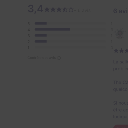
3,4
6 av
• 6 avis
5
1
4
3
3
1
2
1
1
0
Contrôle des avis
La sal
problè
The Ca
quelco
Si nou
être a
ludiqu