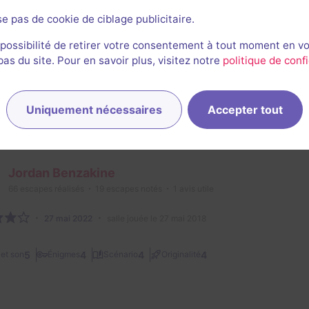
Sébastien Rousseau
se pas de cookie de ciblage publicitaire.
242
escapes réalisés
53
escapes notés
52
avis utiles
 possibilité de retirer votre consentement à tout moment en v
s du site. Pour en savoir plus, visitez notre
politique de confi
21 octobre 2019
salle jouée le 15 juillet 2018
 bof. Aucun scénario, les énigmes sont jetées là sans rappo
nce (des écrans à l'époque médiévale...). Certaines énigmes
Uniquement nécessaires
Accepter tout
e
Jordan Benzakine
66
escapes réalisés
19
escapes notés
1
avis utile
27 mai 2022
salle jouée le 27 mai 2018
5
4
4
4
et son
Énigmes
Scénario
Originalité