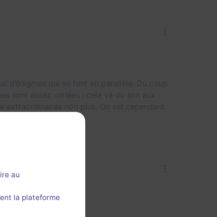
mal d’énigmes qui se font en parallèle. Du coup
es sont assez variées : cela va du son aux
tre extraordinaires non plus. On est cependant
 faire.
ire au
ent la plateforme