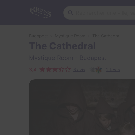
Budapest
Mystique Room
The Cathedral
The Cathedral
Mystique Room
- Budapest
3,4
6 avis
2 tests