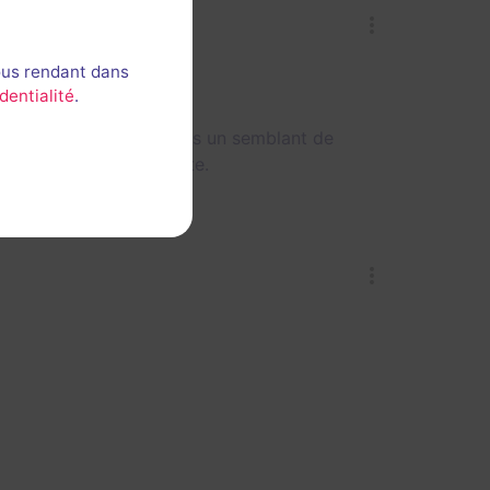
ous rendant dans
dentialité
.
rt avec l'histoire et sans un semblant de
 sont sans queue ni tête.