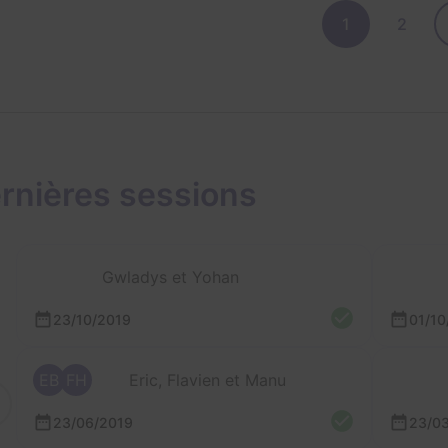
1
2
rnières sessions
Gwladys et Yohan
23/10/2019
01/10
EB
FH
Eric, Flavien et Manu
23/06/2019
23/0