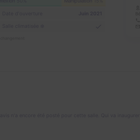
flexion
50%
Manipulation
15%
Date d'ouverture
Juin 2021
B
Salle climatisée ❄️
n changement
avis n'a encore été posté pour cette salle. Qui va inaugurer