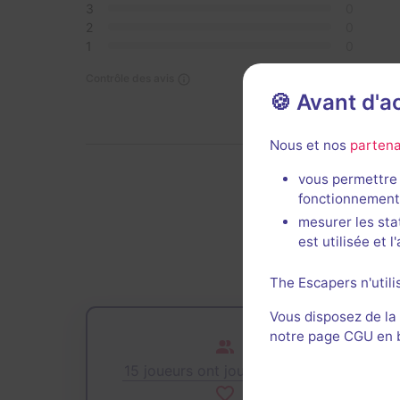
3
0
2
0
1
0
Contrôle des avis
🍪 Avant d'
Nous et nos
partena
vous permettre 
fonctionnement
De
mesurer les sta
est utilisée et 
The Escapers n'utili
Vous disposez de la
notre page CGU en ba
15 joueurs ont joué cette salle