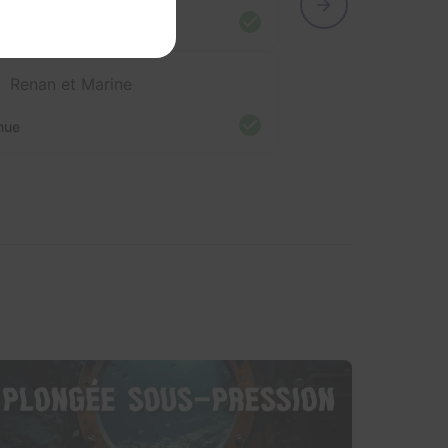
5/2022
59min 00s
Renan et Marine
nue