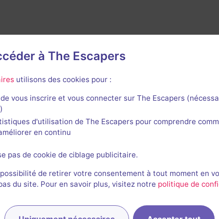
accéder à The Escapers
ires
utilisons des cookies pour :
de vous inscrire et vous connecter sur The Escapers (nécessa
)
rnières sessions
tistiques d'utilisation de The Escapers pour comprendre comm
l'améliorer en continu
se pas de cookie de ciblage publicitaire.
SB
Sophie et 2 autres
Th
 possibilité de retirer votre consentement à tout moment en v
27/06/2026
18/0
s du site. Pour en savoir plus, visitez notre
politique de confi
Bear
No
Uniquement nécessaires
Accepter tout