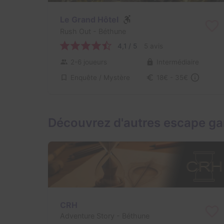
Le Grand Hôtel
Rush Out
- Béthune
4,1 / 5
5 avis
2-6 joueurs
Intermédiaire
Enquête / Mystère
18€ - 35€
Découvrez d'autres escape g
CRH
Adventure Story
- Béthune