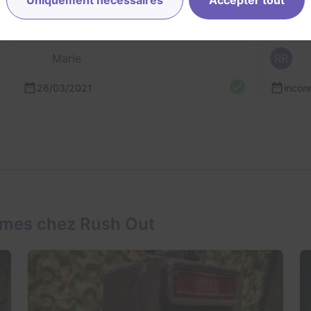
18/05/2024
25/0
Marie
RR
26/03/2021
incon
ames chez Rush Out