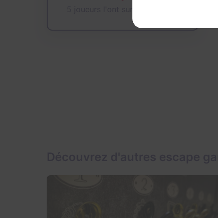
5 joueurs l'ont sur leur wishlist
Découvrez d'autres escape g