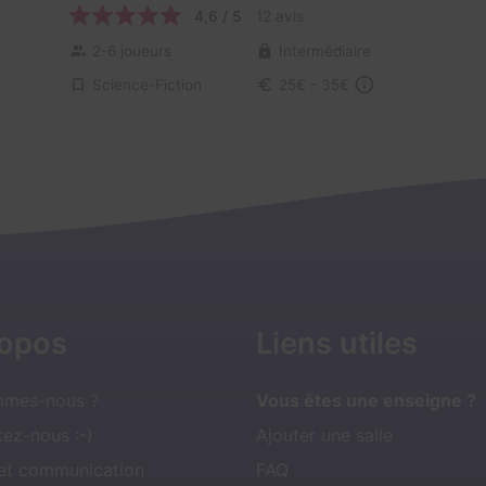
4,6 / 5
12 avis
2-6 joueurs
Intermédiaire
Science-Fiction
25€ - 35€
ropos
Liens utiles
mmes-nous ?
Vous êtes une enseigne ?
ez-nous :-)
Ajouter une salle
 et communication
FAQ