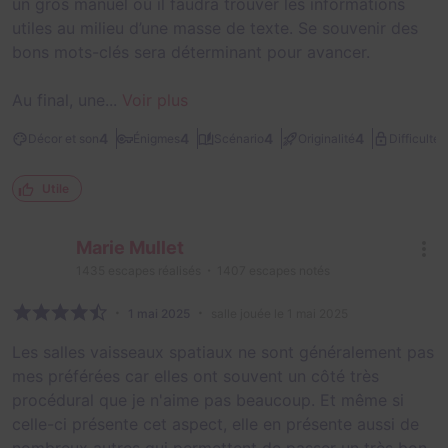
un gros manuel où il faudra trouver les informations
utiles au milieu d’une masse de texte. Se souvenir des
bons mots-clés sera déterminant pour avancer.
Au final, une...
Voir plus
2
4
4
4
4
Décor et son
Énigmes
Scénario
Originalité
Difficulté
Utile
Marie Mullet
1435
escapes réalisés
1407
escapes notés
1 mai 2025
salle jouée le 1 mai 2025
Les salles vaisseaux spatiaux ne sont généralement pas
mes préférées car elles ont souvent un côté très
procédural que je n'aime pas beaucoup. Et même si
celle-ci présente cet aspect, elle en présente aussi de
nombreux autres qui permettent de passer un très bon