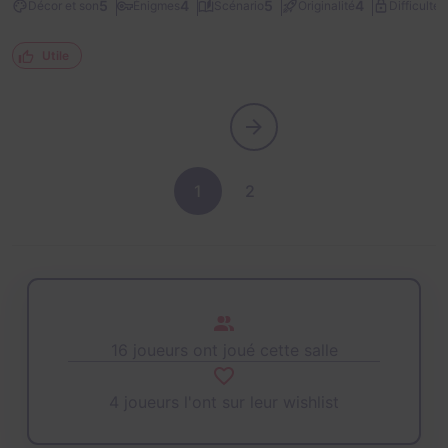
2
5
4
5
4
Décor et son
Énigmes
Scénario
Originalité
Difficulté
Utile
1
2
16 joueurs ont joué cette salle
4 joueurs l'ont sur leur wishlist