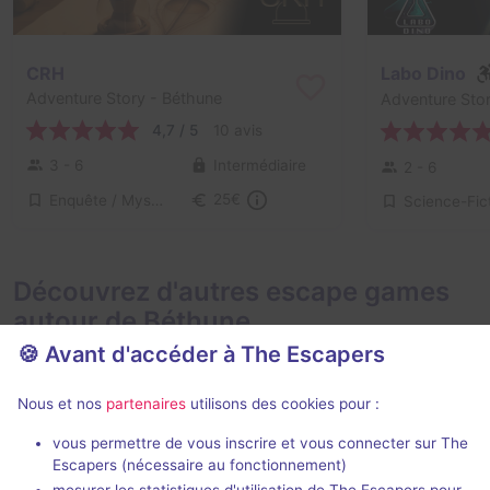
CRH
Labo Dino
Adventure Story
- Béthune
Adventure Sto
4,7 / 5
10 avis
3 - 6
Intermédiaire
2 - 6
Enquête / Mystère
25€
Science-Fic
Découvrez d'autres escape games
autour de Béthune
🍪 Avant d'accéder à The Escapers
Nous et nos
partenaires
utilisons des cookies pour :
vous permettre de vous inscrire et vous connecter sur The
Escapers (nécessaire au fonctionnement)