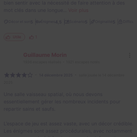
bien sentir avec la nécessité de faire attention à des
mot clés dans une longue...
Voir plus
5
4,5
5
5
Décor et son
Énigmes
Scénario
Originalité
Difficult
1
Utile
Guillaume Morin
1936
escapes réalisés
1921
escapes notés
14 décembre 2025
salle jouée le 14 décembre
2025
Une salle vaisseau spatial, où nous devons
essentiellement gérer les nombreux incidents pour
repartir sains et saufs.
L’espace de jeu est assez vaste, avec un décor crédible.
Les énigmes sont assez procédurales, avec notamment