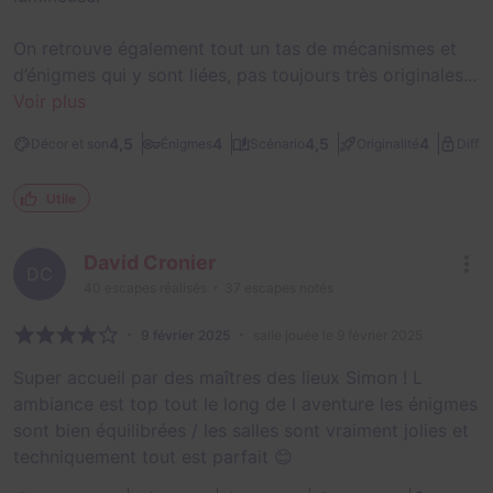
On retrouve également tout un tas de mécanismes et
d’énigmes qui y sont liées, pas toujours très originales...
Voir plus
4,5
4
4,5
4
Décor et son
Énigmes
Scénario
Originalité
Diffic
Utile
David Cronier
DC
40
escapes réalisés
37
escapes notés
9 février 2025
salle jouée le 9 février 2025
Super accueil par des maîtres des lieux Simon ! L
ambiance est top tout le long de l aventure les énigmes
sont bien équilibrées / les salles sont vraiment jolies et
techniquement tout est parfait 😊