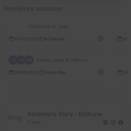
Dernières sessions
Guillaume et Jade
14/12/2025
1h 2min 0s
01/
CB
JB
PB
Celine, Jade et Pierrick
30/08/2025
57min 00s
26/
Adventure Story - Béthune
3 jeux