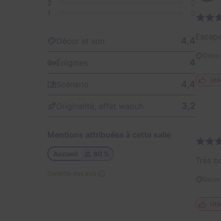
2
0
1
0
Escape
4,4
Décor et son
Décor 
4
Énigmes
Util
4,4
Scénario
3,2
Originalité, effet waouh
Mentions attribuées à cette salle
Accueil
80 %
Très b
Contrôle des avis
Décor 
Util