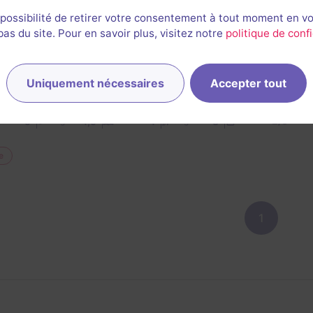
 possibilité de retirer votre consentement à tout moment en v
27 février 2022
salle jouée le 26 février 2022
s du site. Pour en savoir plus, visitez notre
politique de confi
réalisable en famille dans laquelle nous avons passé un bon 
s.
vons cependant eu du mal à voir parfois la cohérence de 
Uniquement nécessaires
Accepter tout
el accueillant qui a pris le temps de tout bien expliquer.
2/3
5
4,5
4
3
et son
Énigmes
Scénario
Originalité
Difficulté
e
1