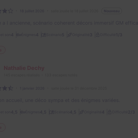
18 juillet 2026
salle jouée le 18 juillet 2026
Nouveau
 a l ancienne, scénario coherent décors immersif GM effic
1/3
4
4
5
3
et son
Énigmes
Scénario
Originalité
Difficulté
e
Nathalie Dechy
145
escapes réalisés
133
escapes notés
1 janvier 2026
salle jouée le 31 décembre 2025
on accueil, une déco sympa et des énigmes variées.
2/3
4,5
4,5
4,5
4
et son
Énigmes
Scénario
Originalité
Difficulté
e