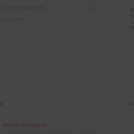
Salle climatisée ❄️
B
n changement
is
Renan Rousseau
100
escapes réalisés
40
escapes notés
1
avis utile