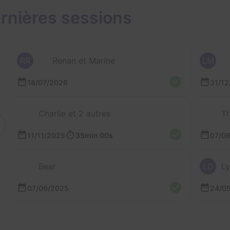
rnières sessions
RR
Renan et Marine
LM
18/07/2026
31/12
Charlie et 2 autres
Th
11/11/2025
35min 00s
07/0
Bear
LD
Ly
07/06/2025
24/0