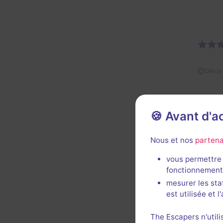
Décor 
🍪 Avant d'
Nous et nos
partena
vous permettre 
Décor 
fonctionnement
mesurer les sta
est utilisée et 
HM
The Escapers n'utili