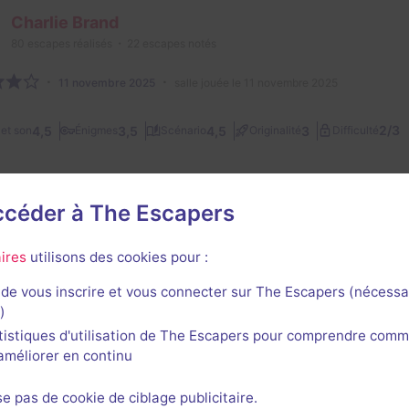
Charlie Brand
80
escapes réalisés
22
escapes notés
11 novembre 2025
salle jouée le 11 novembre 2025
2/3
4,5
3,5
4,5
3
et son
Énigmes
Scénario
Originalité
Difficulté
Bear Ben
accéder à The Escapers
40
escapes réalisés
11
escapes notés
ires
utilisons des cookies pour :
1 septembre 2025
salle jouée le 7 juin 2025
de vous inscrire et vous connecter sur The Escapers (nécessa
2/3
4
3,5
4
3
et son
Énigmes
Scénario
Originalité
Difficulté
)
tistiques d'utilisation de The Escapers pour comprendre comm
l'améliorer en continu
Herve Massicot
6
escapes réalisés
6
escapes notés
se pas de cookie de ciblage publicitaire.