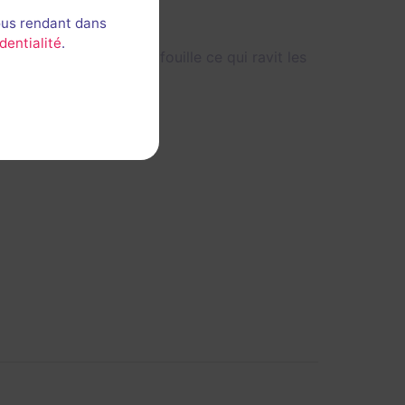
ous rendant dans
dentialité
.
moment . Beaucoup de fouille ce qui ravit les
certaines énigmes