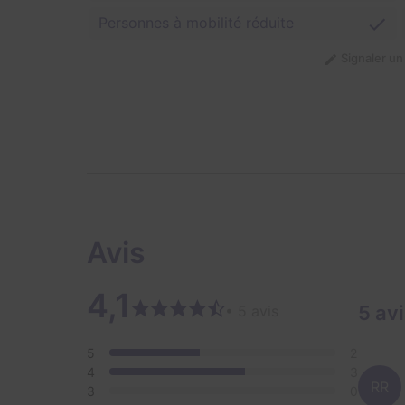
Personnes à mobilité réduite
Signaler u
Avis
4,1
5 av
• 5 avis
5
2
4
3
RR
3
0