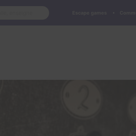
Escape games
Commu