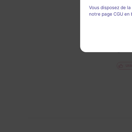
Vous disposez de la
notre page CGU en ba
Salle 
enfant
Nous a
Personn
Décor 
Util