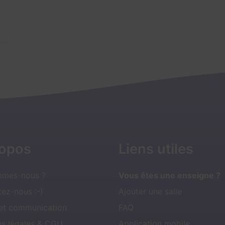
ropos
Liens utiles
mmes-nous ?
Vous êtes une enseigne ?
ez-nous :-)
Ajouter une salle
 et communication
FAQ
ns légales & CGU
Application mobile