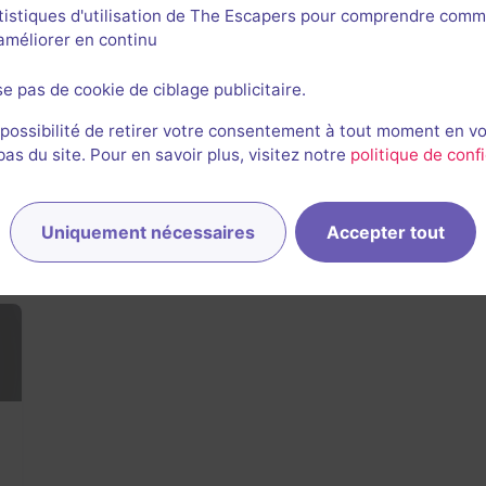
tistiques d'utilisation de The Escapers pour comprendre comm
90 min
l'améliorer en continu
Le Manoir Maudit
se pas de cookie de ciblage publicitaire.
Aucun avis
 possibilité de retirer votre consentement à tout moment en v
6-14 joueurs
Difficile
s du site. Pour en savoir plus, visitez notre
politique de confi
Frisson / Horreur
19,9€ - 21€
Uniquement nécessaires
Accepter tout