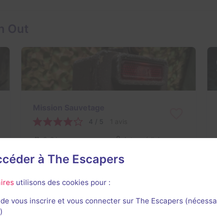
h Out
Mission Sauvetage
4 / 5
1 avis
2-6 joueurs
Intermédiaire
Aventure
18€ - 35€
accéder à The Escapers
ires
utilisons des cookies pour :
de vous inscrire et vous connecter sur The Escapers (nécessa
)