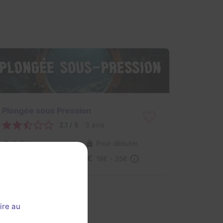
Plongée sous Pression
2,1 / 5
3 avis
2-6 joueurs
Pour débuter
Catastrophe
18€ - 35€
ire au