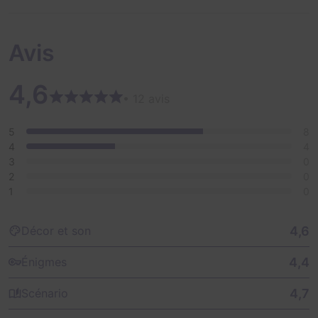
Labo-Dino on redonne vie à des dinosaures...
N'attendez pas alors et prenez rendez-vous chez
Avis
LABO-DINO afin de poursuivre les expériences qui ont
été menées depuis des années déjà sur les dinosaures !
4,6
• 12 avis
5
8
4
4
3
0
2
0
1
0
4,6
Décor et son
4,4
Énigmes
4,7
Scénario