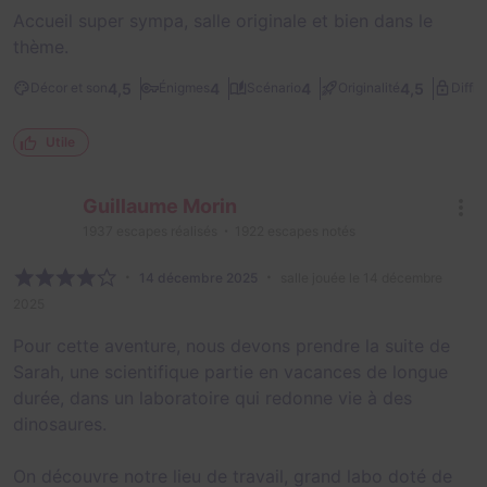
Accueil super sympa, salle originale et bien dans le
thème.
4,5
4
4
4,5
Décor et son
Énigmes
Scénario
Originalité
Diffic
Utile
Guillaume Morin
1937
escapes réalisés
1922
escapes notés
14 décembre 2025
salle jouée le 14 décembre
2025
Pour cette aventure, nous devons prendre la suite de
Sarah, une scientifique partie en vacances de longue
durée, dans un laboratoire qui redonne vie à des
dinosaures.
On découvre notre lieu de travail, grand labo doté de