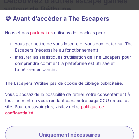
Découvrez d'autres escape games
autour de Béthune
🍪 Avant d'accéder à The Escapers
Nous et nos
partenaires
utilisons des cookies pour :
vous permettre de vous inscrire et vous connecter sur The
Escapers (nécessaire au fonctionnement)
mesurer les statistiques d'utilisation de The Escapers pour
Le Grand Hôtel
Mission Sau
comprendre comment la plateforme est utilisée et
Rush Out
- Bé
Rush Out
- Béthune
l'améliorer en continu
4,1 / 5
5 avis
The Escapers n'utilise pas de cookie de ciblage publicitaire.
2 - 6
2 - 6
Intermédiaire
Vous disposez de la possibilité de retirer votre consentement à
Aventure
Enquête / Mystère
18€ - 35€
tout moment en vous rendant dans notre page CGU en bas du
site. Pour en savoir plus, visitez notre
politique de
confidentialité
.
Uniquement nécessaires
Réserver