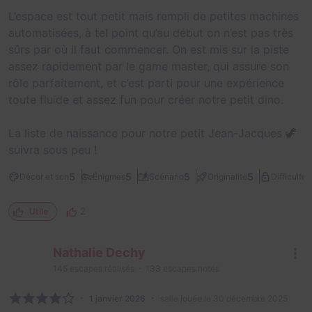
L’espace est tout petit mais rempli de petites machines
automatisées, à tel point qu’au début on n’est pas très
sûrs par où il faut commencer. On est mis sur la piste
assez rapidement par le game master, qui assure son
rôle parfaitement, et c’est parti pour une expérience
toute fluide et assez fun pour créer notre petit dino.
La liste de naissance pour notre petit Jean-Jacques 🦖
suivra sous peu !
1
5
5
5
5
Décor et son
Énigmes
Scénario
Originalité
Difficulté
2
Utile
Nathalie Dechy
145
escapes réalisés
133
escapes notés
1 janvier 2026
salle jouée le 30 décembre 2025