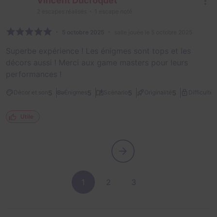
Vincent Ducroquet
2
escapes réalisés
1
escape noté
5 octobre 2025
salle jouée le 5 octobre 2025
Superbe expérience ! Les énigmes sont tops et les
décors aussi ! Merci aux game masters pour leurs
performances !
2
5
5
5
5
Décor et son
Énigmes
Scénario
Originalité
Difficulté
Utile
1
2
3