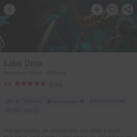
Labo Dino
Adventure Story
- Béthune
4,6
12 avis
Science-Fiction
2-6
60 min
Intermédiaire
25€ - 35€
Une éprouvette, un microscope, des tubes à essai,...
tout est là, sauf Sarah ! Cette employée-scientifique de