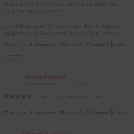
toutes sortes de machines qui nous semblent bien
mystérieuses pour l’instant.
Le début est assez déroutant, au milieu de tous ces
équipements et documents. Mais une fois...
Voir plus
1
4
4
4
4
Décor et son
Énigmes
Scénario
Originalité
Difficulté
Utile
Juliette Parichet
65
escapes réalisés
25
escapes notés
30 mai 2026
salle jouée le 30 mai 2026
1
5
4
5
4
Décor et son
Énigmes
Scénario
Originalité
Difficulté