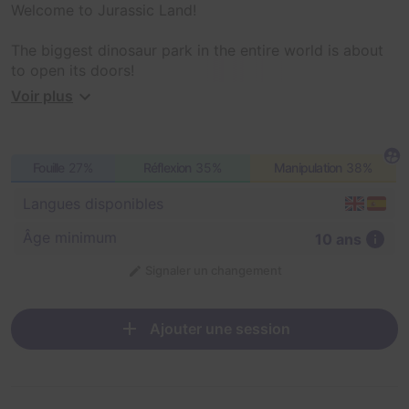
Welcome to Jurassic Land!
The biggest dinosaur park in the entire world is about
to open its doors!
Voir plus
Velociraptors, Dilophosaurus, Tyranossaurus Rex... They
all walk freely around the facilities, which we have
created for the amusement of our visitors.
Fouille
27%
Réflexion
35%
Manipulation
38%
Your mission as experts consists on evaluating the
Langues disponibles
security of the park and its rides, installations and
services before JURASSIC LAND opens its doors to the
Âge minimum
10 ans
public.
Signaler un changement
ATTENTION: Pay attention! It is possible that once
inside the park you receive further information.
Ajouter une session