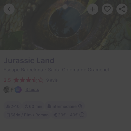
Jurassic Land
Escape Barcelona
- Santa Coloma de Gramenet
3,5
9 avis
3 tests
2-10
60 min
Intermédiaire
Série / Film / Roman
20€ - 40€