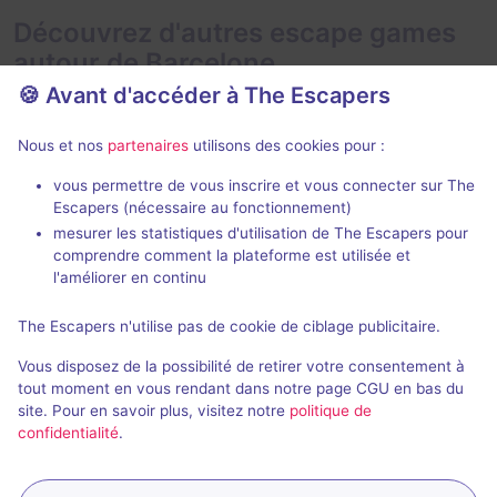
Découvrez d'autres escape games
autour de Barcelone
🍪 Avant d'accéder à The Escapers
Nous et nos
partenaires
utilisons des cookies pour :
vous permettre de vous inscrire et vous connecter sur The
80 min
Escapers (nécessaire au fonctionnement)
mesurer les statistiques d'utilisation de The Escapers pour
Londium
Jurasico
comprendre comment la plateforme est utilisée et
Londium
- Barcelone
Golden Pop
- 
l'améliorer en continu
5 / 5
43 avis
The Escapers n'utilise pas de cookie de ciblage publicitaire.
2 - 6
Intermédiaire
2 - 6
Vous disposez de la possibilité de retirer votre consentement à
Aventure
Non renseigné
tout moment en vous rendant dans notre page CGU en bas du
site. Pour en savoir plus, visitez notre
politique de
confidentialité
.