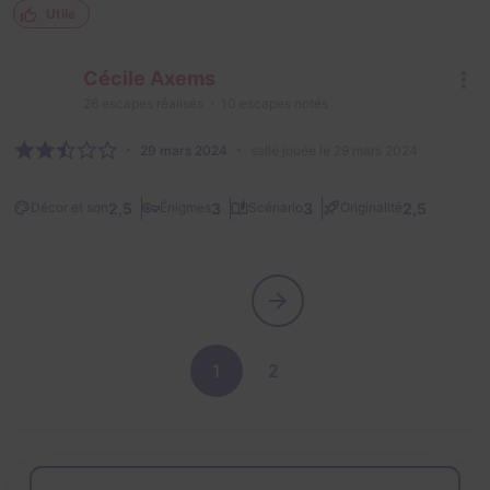
Utile
Cécile Axems
26
escapes réalisés
10
escapes notés
29 mars 2024
salle jouée le 29 mars 2024
2,5
3
3
2,5
Décor et son
Énigmes
Scénario
Originalité
1
2