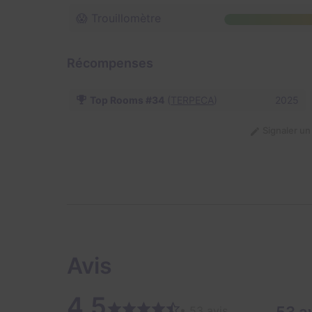
😱 Trouillomètre
Récompenses
Top Rooms #34
(
TERPECA
)
2025
Signaler u
Avis
4,5
• 53 avis