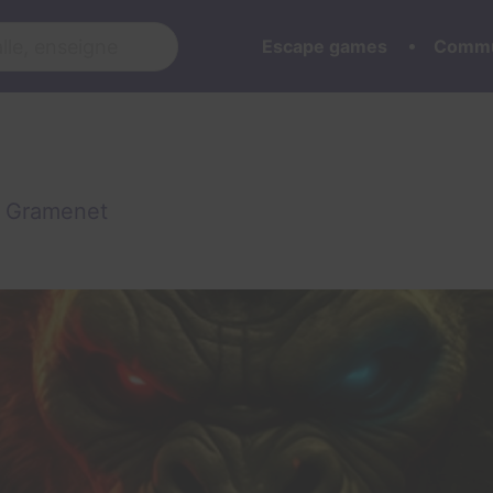
Escape games
Commu
e Gramenet