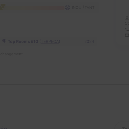
😧
INQUIÉTANT
C
Top Rooms #10
(
TERPECA
)
2024
n changement