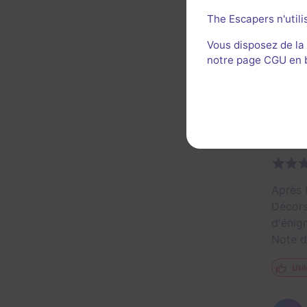
Derniè
The Escapers n'utili
Décor 
Vous disposez de la
notre page CGU en ba
Util
Après 
Décors
d'énig
Note d
Util