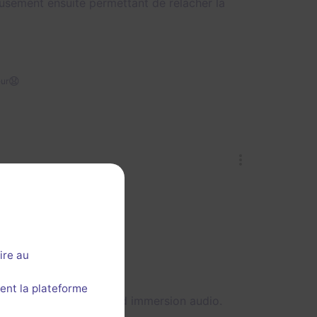
usement ensuite permettant de relacher la
😧
ur
ire au
ent la plateforme
e manque de rythme et d immersion audio.