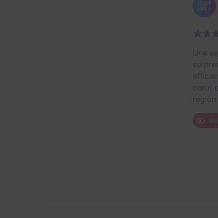
Une se
surpre
effica
cœur p
région
Voi