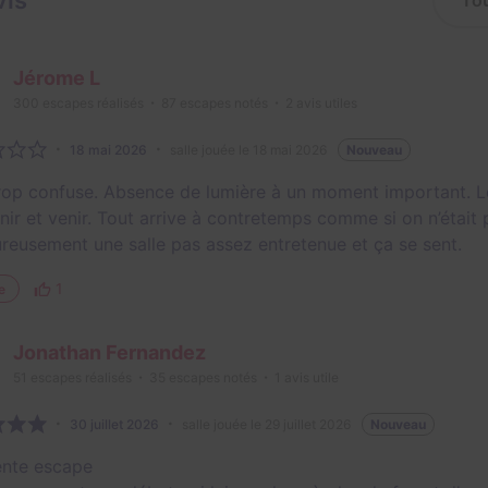
vis
Jérome L
300
escapes réalisés
87
escapes notés
2
avis utiles
18 mai 2026
salle jouée le 18 mai 2026
Nouveau
trop confuse. Absence de lumière à un moment important. Le
nir et venir. Tout arrive à contretemps comme si on n’était p
reusement une salle pas assez entretenue et ça se sent.
1
e
Jonathan Fernandez
51
escapes réalisés
35
escapes notés
1
avis utile
30 juillet 2026
salle jouée le 29 juillet 2026
Nouveau
ente escape