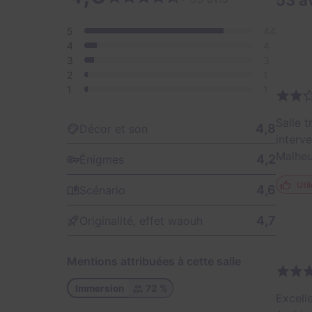
53 a
5
44
4
4
3
3
2
1
1
1
Salle 
4,8
Décor et son
interve
Malheu
4,2
Énigmes
Util
4,6
Scénario
4,7
Originalité, effet waouh
Mentions attribuées à cette salle
Immersion
72 %
Excell