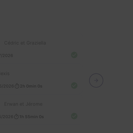
Cédric et Graziella
7/2026
lexis
5/2026
2h 0min 0s
Erwan et Jérome
5/2026
1h 55min 0s