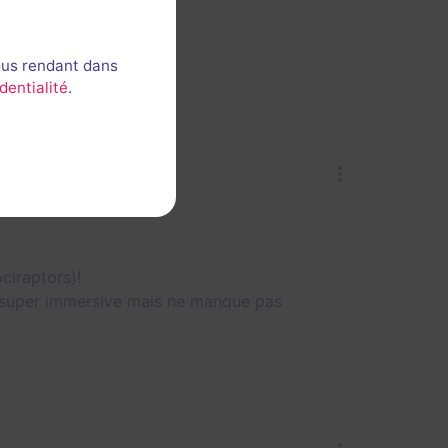

ous rendant dans
dentialité
.
ciraptors)!
st super immersive mais ne manque pas