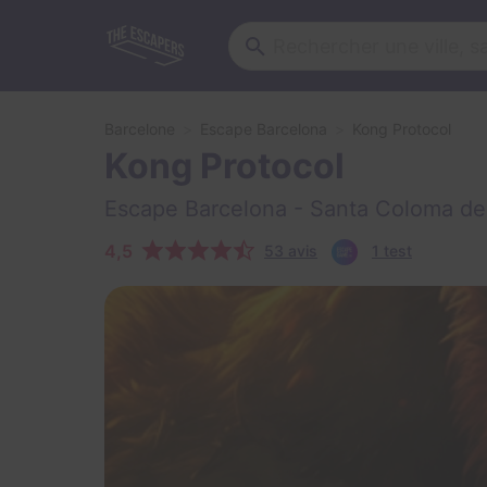
Barcelone
Escape Barcelona
Kong Protocol
Kong Protocol
Escape Barcelona
- Santa Coloma d
4,5
53 avis
1 test