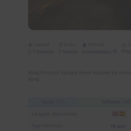
Capacité
Durée
Difficulté
T
Fris
2-7 joueurs
2 heures
Intermédiaire
Kong Protocol Escape Room inspired by movies 
Kong
Fouille
25%
Réflexion
38
Langues disponibles
Âge minimum
16 ans