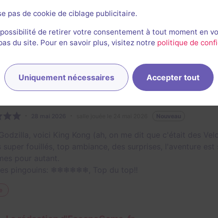
re classée sur les 5 faites à Barcelone 5/5
se pas de cookie de ciblage publicitaire.

2/3
4
3
3
4
et son
Énigmes
Scénario
Originalité
Difficulté
Peur
 possibilité de retirer votre consentement à tout moment en v
s du site. Pour en savoir plus, visitez notre
politique de confi
e
Uniquement nécessaires
Accepter tout
Mathieu Perrenoud
1883
escapes réalisés
275
escapes notés
43
avis utiles
28 mai 2026
salle jouée le 24 mai 2026
Nouveau
Godzilla, voici King Kong (ah, on me dit que c'était des Velo
 super fouillés, top ambiance, des surprises, l'aventure e
mes pour autant.
es pingouins: ❄❄❄❄❄❄, Top du top!!
e