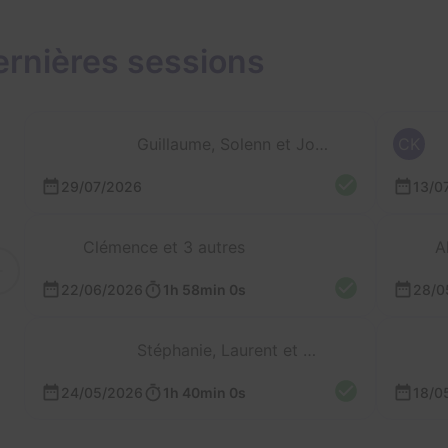
ernières sessions
Guillaume, Solenn et Jonathan
CK
29/07/2026
13/0
Clémence et 3 autres
A
22/06/2026
1h 58min 0s
28/0
Stéphanie, Laurent et Mathieu
24/05/2026
1h 40min 0s
18/0