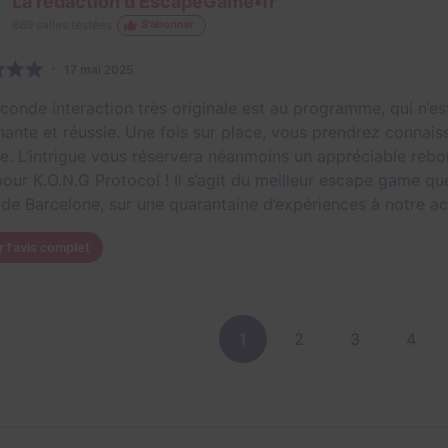
La rédaction d'EscapeGame•fr
869
salles testées
S'abonner
17 mai 2025
conde interaction très originale est au programme, qui n’es
nante et réussie. Une fois sur place, vous prendrez connais
ce. L’intrigue vous réservera néanmoins un appréciable r
our K.O.N.G Protocol ! Il s’agit du meilleur escape game qu
 de Barcelone, sur une quarantaine d’expériences à notre act
r l'avis complet
1
2
3
4