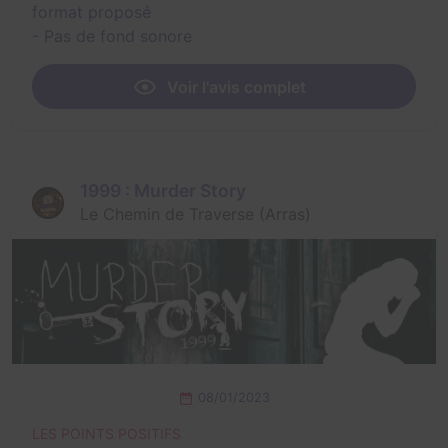
format proposé
- Pas de fond sonore
Voir l'avis complet
1999 : Murder Story
Le Chemin de Traverse (Arras)
08/01/2023
LES POINTS POSITIFS