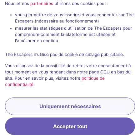
touche de fouille, de la logique...
Nous et nos
partenaires
utilisons des cookies pour :
vous permettre de vous inscrire et vous connecter sur The
LES POINTS NÉGATIFS
Escapers (nécessaire au fonctionnement)
- Si on devait mettre quelque chose... La taille de
mesurer les statistiques d'utilisation de The Escapers pour
la salle? Mais c'est une salle éphémère c'est
comprendre comment la plateforme est utilisée et
normal et les réservations sont ouvertes jusqu'à 4
l'améliorer en continu
joueurs...
The Escapers n'utilise pas de cookie de ciblage publicitaire.
Voir l'avis complet
Vous disposez de la possibilité de retirer votre consentement à
tout moment en vous rendant dans notre page CGU en bas du
site. Pour en savoir plus, visitez notre
politique de
confidentialité
.
La bombe
Call of Game (Hautmont)
Uniquement nécessaires
Accepter tout
Accueil
Recherche
Connexion
Menu