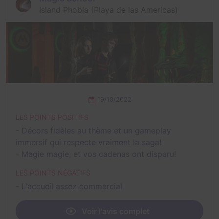
Island Phobia (Playa de las Americas)
19/10/2022
LES POINTS POSITIFS
- Décors fidèles au thème et un gameplay
immersif qui respecte vraiment la saga!
- Magie magie, et vos cadenas ont disparu!
LES POINTS NÉGATIFS
- L'accueil assez commercial
Voir l'avis complet