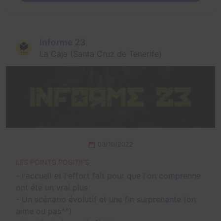
Informe 23
La Caja (Santa Cruz de Tenerife)
03/10/2022
LES POINTS POSITIFS
- l'accueil et l'effort fait pour que l'on comprenne
ont été un vrai plus
- Un scénario évolutif et une fin surprenante (on
aime ou pas^^)