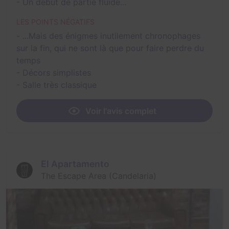
- Un début de partie fluide...
LES POINTS NÉGATIFS
- ...Mais des énigmes inutilement chronophages
sur la fin, qui ne sont là que pour faire perdre du
temps
- Décors simplistes
- Salle très classique
Voir l'avis complet
El Apartamento
The Escape Area (Candelaria)