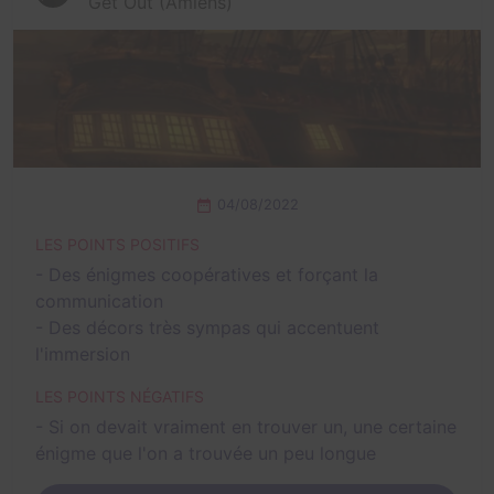
Get Out (Amiens)
04/08/2022
LES POINTS POSITIFS
- Des énigmes coopératives et forçant la
communication
- Des décors très sympas qui accentuent
l'immersion
LES POINTS NÉGATIFS
- Si on devait vraiment en trouver un, une certaine
énigme que l'on a trouvée un peu longue