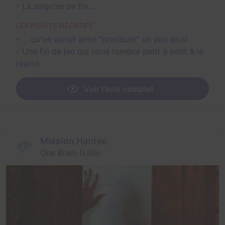
- La surprise de fin...
LES POINTS NÉGATIFS
- ... qu'on aurait aimé "pratiquer" un poil plus!
- Une fin de jeu qui nous ramène petit à petit à la
réalité
Voir l'avis complet
Mission Hantée
One Brain (Lille)