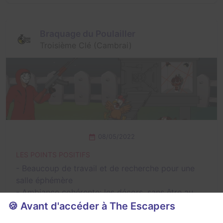
Braquage du Poulailler
Troisième Clé (Cambrai)
08/05/2022
LES POINTS POSITIFS
- Beaucoup de travail et de recherche pour une
salle éphémère
- Ambiance cohérente: les décors, sans être au
niveau d'une salle "classique" font mouche...
🍪 Avant d'accéder à The Escapers
- Les énigmes sont nombreuses et variées: une