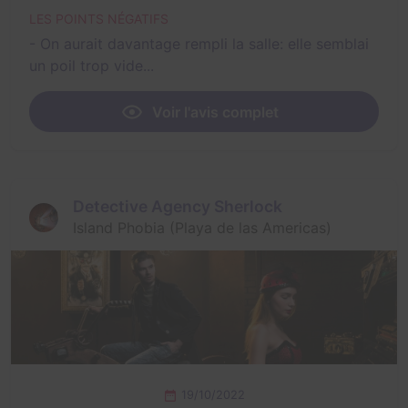
LES POINTS NÉGATIFS
- On aurait davantage rempli la salle: elle semblai
un poil trop vide...
Voir l'avis complet
Detective Agency Sherlock
Island Phobia (Playa de las Americas)
19/10/2022