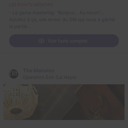
LES POINTS NÉGATIFS
- Le game mastering: "Bonjour... Au revoir"...
Ajoutez à ça, une erreur du GM qui nous a gâché
la partie...
Voir l'avis complet
The Mansion
Operation Exit (La Haye)