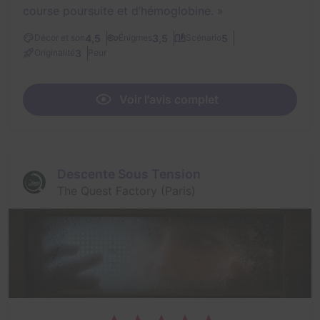
course poursuite et d’hémoglobine.
»
4,5
3,5
5
Décor et son
Énigmes
Scénario
3
Originalité
Peur
Voir l'avis complet
Descente Sous Tension
The Quest Factory (Paris)