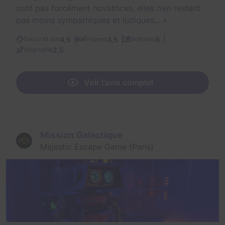
sont pas forcément novatrices, elles n’en restent
pas moins sympathiques et ludiques...
»
4,5
3,5
5
Décor et son
Énigmes
Scénario
2,5
Originalité
Voir l'avis complet
Mission Galactique
Majestic Escape Game (Paris)