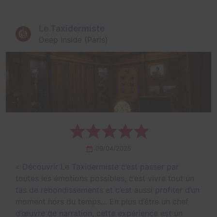
Le Taxidermiste
Deep Inside (Paris)
09/04/2025
«
Découvrir Le Taxidermiste c’est passer par
toutes les émotions possibles, c’est vivre tout un
tas de rebondissements et c’est aussi profiter d’un
moment hors du temps… En plus d’être un chef
d’œuvre de narration, cette expérience est un