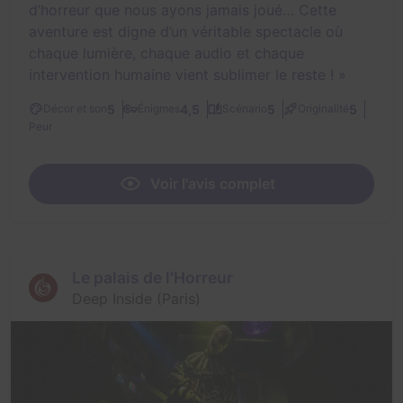
d’horreur que nous ayons jamais joué… Cette
aventure est digne d’un véritable spectacle où
chaque lumière, chaque audio et chaque
intervention humaine vient sublimer le reste !
»
5
4,5
5
5
Décor et son
Énigmes
Scénario
Originalité
Peur
Voir l'avis complet
Le palais de l'Horreur
Deep Inside (Paris)