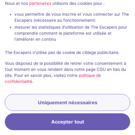
Nous et nos
partenaires
utilisons des cookies pour :
que secrètes. Grâce à un scénario simple de prime
abord mais extrêmement réfléchi et regorgeant de
vous permettre de vous inscrire et vous connecter sur The
surprises ainsi que de retournements de situation,
Escapers (nécessaire au fonctionnement)
nous avons pris beaucoup de plaisir à enquêter.
mesurer les statistiques d'utilisation de The Escapers pour
comprendre comment la plateforme est utilisée et
Sachez également que quelques anecdotes
l'améliorer en continu
culturelles et...
Voir plus
»
The Escapers n'utilise pas de cookie de ciblage publicitaire.
5
5
5
5
Décor et son
Énigmes
Scénario
Originalité
Vous disposez de la possibilité de retirer votre consentement à
tout moment en vous rendant dans notre page CGU en bas du
site. Pour en savoir plus, visitez notre
politique de
confidentialité
.
La Pierre de Lumière
Masterio (Paris)
Uniquement nécessaires
Accepter tout
Accueil
Recherche
Connexion
Menu