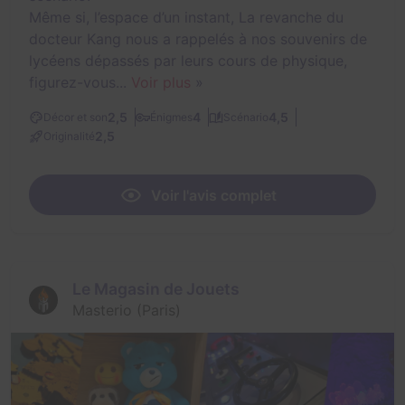
Même si, l’espace d’un instant, La revanche du
docteur Kang nous a rappelés à nos souvenirs de
lycéens dépassés par leurs cours de physique,
figurez-vous...
Voir plus
»
2,5
4
4,5
Décor et son
Énigmes
Scénario
2,5
Originalité
Voir l'avis complet
Le Magasin de Jouets
Masterio (Paris)