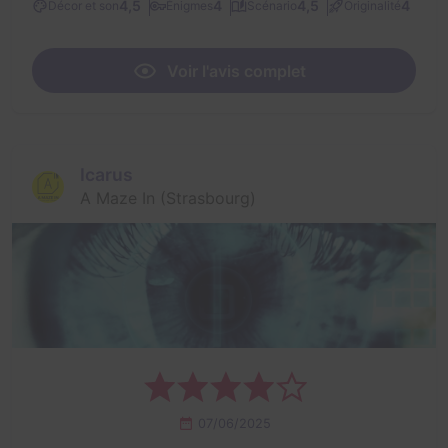
4,5
4
4,5
4
Décor et son
Énigmes
Scénario
Originalité
Voir l'avis complet
Icarus
A Maze In (Strasbourg)
07/06/2025