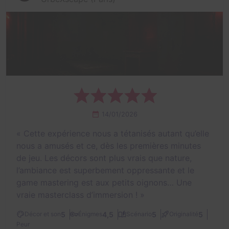
14/01/2026
«
Cette expérience nous a tétanisés autant qu’elle
nous a amusés et ce, dès les premières minutes
de jeu. Les décors sont plus vrais que nature,
l’ambiance est superbement oppressante et le
game mastering est aux petits oignons… Une
vraie masterclass d’immersion !
»
5
4,5
5
5
Décor et son
Énigmes
Scénario
Originalité
Peur