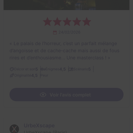
24/02/2026
«
Le palais de l’horreur, c’est un parfait mélange
d’angoisse et de cache-cache mais aussi de fous
rires et d’enthousiasme… Une masterclass !
»
5
4,5
5
Décor et son
Énigmes
Scénario
4,5
Originalité
Peur
Voir l'avis complet
UrbeXscape
UrbeXscape (Paris)