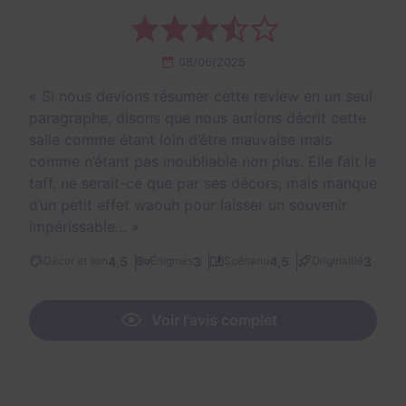
08/06/2025
«
Si nous devions résumer cette review en un seul
paragraphe, disons que nous aurions décrit cette
salle comme étant loin d’être mauvaise mais
comme n’étant pas inoubliable non plus. Elle fait le
taff, ne serait-ce que par ses décors, mais manque
d’un petit effet waouh pour laisser un souvenir
impérissable…
»
4,5
3
4,5
3
Décor et son
Énigmes
Scénario
Originalité
Voir l'avis complet