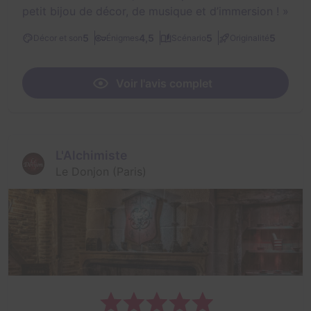
petit bijou de décor, de musique et d’immersion !
»
5
4,5
5
5
Décor et son
Énigmes
Scénario
Originalité
Voir l'avis complet
L'Alchimiste
Le Donjon (Paris)