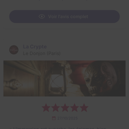
Voir l'avis complet
La Crypte
Le Donjon (Paris)
27/10/2025
«
L’immersion est superbe, les énigmes, bien