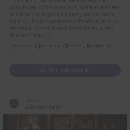
qu’assez peu nombreuses, sont parfaitement liées
au scénario et le game mastering est aux petits
oignons… Nous nous sommes amusés et, en toute
honnêteté, n’avons probablement jamais autant
aimé avoir peur !
»
5
4
5
5
Décor et son
Énigmes
Scénario
Originalité
Peur
Voir l'avis complet
L'Asile
Le Donjon (Paris)