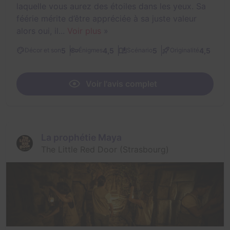
laquelle vous aurez des étoiles dans les yeux. Sa
féérie mérite d’être appréciée à sa juste valeur
alors oui, il...
Voir plus
»
5
4,5
5
4,5
Décor et son
Énigmes
Scénario
Originalité
Voir l'avis complet
La prophétie Maya
The Little Red Door (Strasbourg)