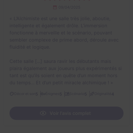
09/04/2025
«
L’Alchimiste est une salle très jolie, aboutie,
intelligente et également drôle. L’immersion
fonctionne à merveille et le scénario, pouvant
sembler complexe de prime abord, déroule avec
fluidité et logique.
Cette salle [...] saura ravir les débutants mais
plaira également aux joueurs plus expérimentés si
tant est qu’ils soient en quête d’un moment hors
du temps… Et d’un petit miracle alchimique !
»
5
5
5
4
Décor et son
Énigmes
Scénario
Originalité
Voir l'avis complet