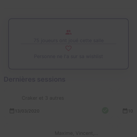
75 joueurs ont joué cette salle
Personne ne l'a sur sa wishlist
Dernières sessions
Craker et 3 autres
13/03/2020
10/
Maxime, Vincent, Mimimeg, Anne so et Herro