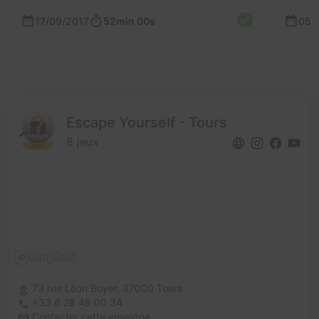
17/09/2017
52min 00s
05/
Escape Yourself - Tours
8 jeux
73 rue Léon Boyer,
37000 Tours
+33 6 28 48 00 34
Contacter cette enseigne