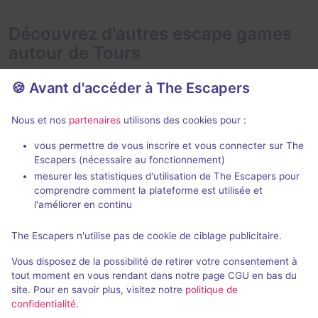
Découvrez d'autres escape games
autour de Tours
🍪 Avant d'accéder à The Escapers
Nous et nos
partenaires
utilisons des cookies pour :
vous permettre de vous inscrire et vous connecter sur The
Escapers (nécessaire au fonctionnement)
La Secte
mesurer les statistiques d'utilisation de The Escapers pour
EnigmatiK
- Tours
comprendre comment la plateforme est utilisée et
Escape Time
-
4,7 / 5
43 avis
l'améliorer en continu
2 - 6
Intermédiaire
The Escapers n'utilise pas de cookie de ciblage publicitaire.
6 - 12
Frisson / Horreur
28€ - 49€
Vous disposez de la possibilité de retirer votre consentement à
Science-Fic
tout moment en vous rendant dans notre page CGU en bas du
site. Pour en savoir plus, visitez notre
politique de
confidentialité
.