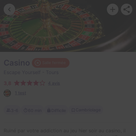
Casino
Salle fermée
Escape Yourself
- Tours
3,8
4 avis
1 test
Cambriolage
3-6
60 min
Difficile
Ruiné par votre addiction au jeu hier soir au casino, il