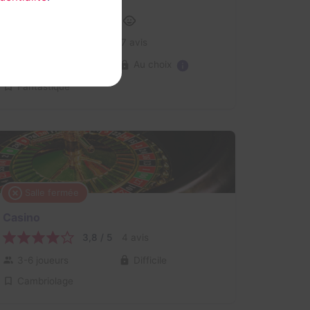
L'atelier du Père Noël
4,2 / 5
7 avis
Au choix
2-6 joueurs
Fantastique
Salle fermée
Casino
3,8 / 5
4 avis
3-6 joueurs
Difficile
Cambriolage