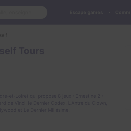
Escape games
Commu
self
self Tours
dre-et-Loire) qui propose 8 jeux :
Ernestine 2 :
rd de Vinci, le Dernier Codex
,
L'Antre du Clown
,
llywood
et
Le Dernier Millésime
.