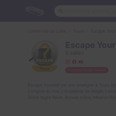
Centre-Val de Loire
Tours
Escape Your
Escape Your
8 salles
Franchise Escape Yourself
Escape Yourself est une enseigne à Tours (In
L'origine du mal
,
L'Académie de Magie
,
Léona
Disco Night Fever
,
Bonnet d'Âne
,
Mission Ho