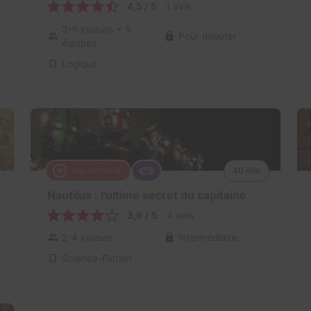
4,5 / 5
1 avis
3-6 joueurs
× 5
Pour débuter
équipes
Logique
Jeu terminé
40 min
Nautilus : l'ultime secret du capitaine
3,9 / 5
4 avis
2-4 joueurs
Intermédiaire
Science-Fiction