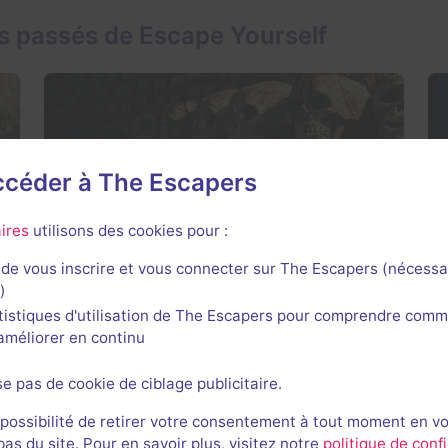
s passés de Escape Yourself
Salle fermée
accéder à The Escapers
La crypte
3,8 / 5
23 avis
ires
utilisons des cookies pour :
3-5 joueurs
Intermédiaire
de vous inscrire et vous connecter sur The Escapers (nécessa
)
Frisson / Horreur
tistiques d'utilisation de The Escapers pour comprendre comm
l'améliorer en continu
se pas de cookie de ciblage publicitaire.
 possibilité de retirer votre consentement à tout moment en v
s du site. Pour en savoir plus, visitez notre
politique de confi
Salle fermée