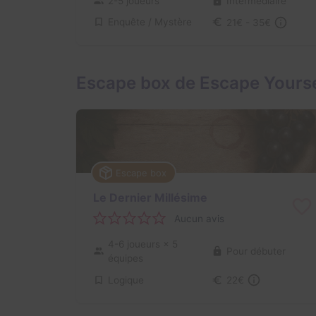
2-5 joueurs
Intermédiaire
Enquête / Mystère
21€ - 35€
Escape box de Escape Yourse
Escape box
Le Dernier Millésime
Aucun avis
4-6 joueurs
× 5
Pour débuter
équipes
Logique
22€