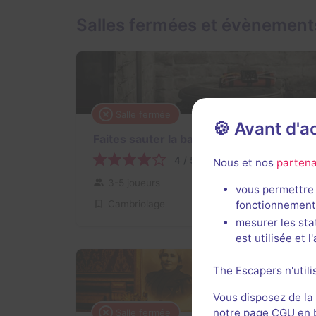
Salles fermées et évènement
Salle fermée
🍪 Avant d'
Faites sauter la banque !
4 / 5
20 avis
Nous et nos
partena
3-5 joueurs
Pour débuter
vous permettre 
fonctionnement
Cambriolage
mesurer les sta
est utilisée et 
The Escapers n'utili
Vous disposez de la
notre page CGU en ba
Salle fermée