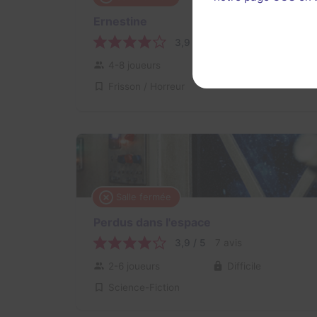
Ernestine
3,9 / 5
10 avis
4-8 joueurs
Difficile
Frisson / Horreur
Salle fermée
Perdus dans l'espace
3,9 / 5
7 avis
2-6 joueurs
Difficile
Science-Fiction