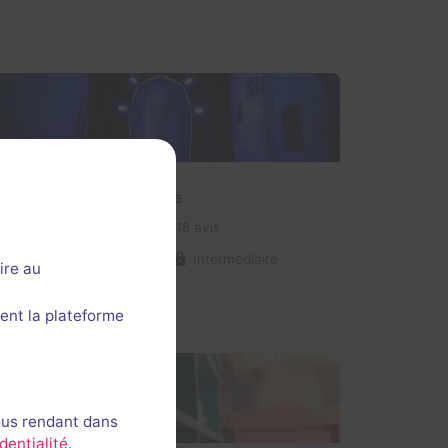
Salle fermée
La machine temporelle
3,8 / 5
18 avis
4-8 joueurs
Intermédiaire
ire au
Science-Fiction
ent la plateforme
ous rendant dans
dentialité
.
Salle fermée