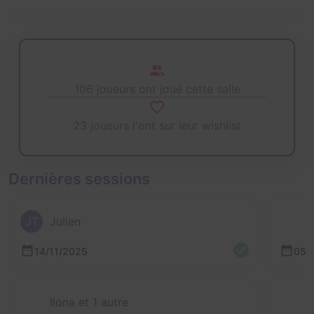
106 joueurs ont joué cette salle
23 joueurs l'ont sur leur wishlist
Dernières sessions
JT
Julien
14/11/2025
05/
Ilona et 1 autre