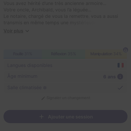
Vous avez hérité d’une très ancienne armoire...
Votre oncle, Archibald, vous l’a léguée...
Le notaire, chargé de vous la remettre, vous a aussi
transmis en même temps une mystérieuse lettre...
Votre instinct vous dit que cette armoire est bien plus
Voir plus
qu’elle n’y paraît...
Fouille
31%
Réflexion
35%
Manipulation
34%
Langues disponibles
Âge minimum
6 ans
Salle climatisée ❄️
Signaler un changement
Ajouter une session