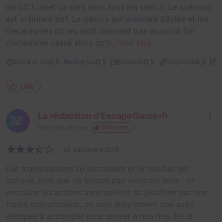
de GOT...bref ça part dans tous les sens..). Le scénario
est vraiment bof. Le décors est vraiment bâclée et les
mecanismes du jeu sont vraiment pas au point (un
mecanisme cassé alors qu'il...
Voir plus
0,5
0,5
0,5
0,5
Décor et son
Énigmes
Scénario
Originalité
D
Utile
La rédaction d'EscapeGame•fr
868
salles testées
S'abonner
26 septembre 2019
Les manipulations se succèdent et le résultat est
ludique, bien que ne faisant pas vraiment sens : on
enchaîne les actions sans qu’elles se justifient par une
trame scénaristique, ce sont simplement une suite
d’étapes à accomplir pour arriver à nos fins. De la