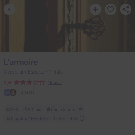
L'armoire
Cerebrum Escape
- Thiais
2,6
15 avis
2 tests
2-6
60 min
Pour débuter
Enquête / Mystère
26€ - 40€