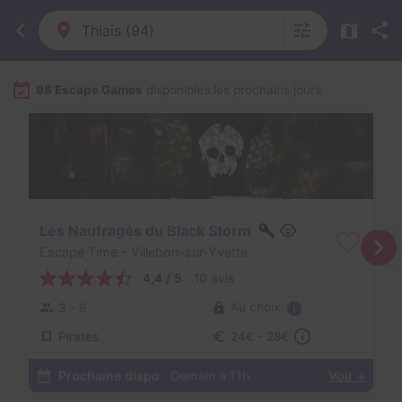
Thiais (94)
98 Escape Games
disponibles les prochains jours
Les Naufragés du Black Storm
Escape Time
- Villebon-sur-Yvette
4,4 / 5
10 avis
Au choix
3 - 8
Pirates
24€ - 28€
Prochaine dispo :
Demain à 11h
Voir +