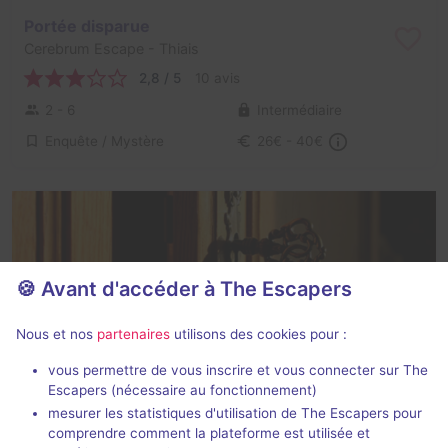
Portée disparue
Cerebrum Escape
- Thiais
2,8 / 5
10 avis
2 - 6
Intermédiaire
Enquête / Mystère
26€ - 40€
🍪 Avant d'accéder à The Escapers
L'armoire
Nous et nos
partenaires
utilisons des cookies pour :
Cerebrum Escape
- Thiais
vous permettre de vous inscrire et vous connecter sur The
2,6 / 5
15 avis
Escapers (nécessaire au fonctionnement)
mesurer les statistiques d'utilisation de The Escapers pour
2 - 6
Pour débuter
comprendre comment la plateforme est utilisée et
Enquête / Mystère
26€ - 40€