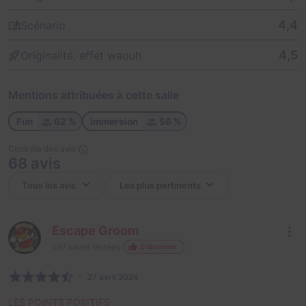
4,4
Scénario
4,5
Originalité, effet waouh
Mentions attribuées à cette salle
Fun
62 %
Immersion
56 %
Contrôle des avis
68 avis
Escape Groom
587
salles testées
S'abonner
27 avril 2024
LES POINTS POSITIFS