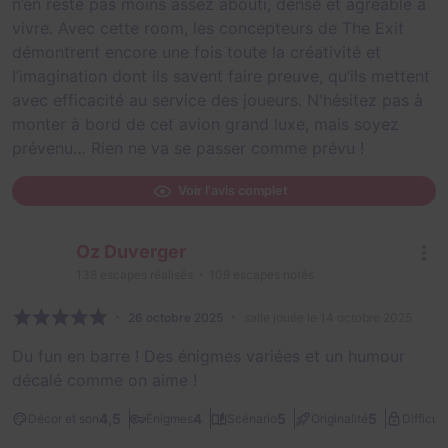
n’en reste pas moins assez abouti, dense et agréable à
vivre. Avec cette room, les concepteurs de The Exit
démontrent encore une fois toute la créativité et
l’imagination dont ils savent faire preuve, qu’ils mettent
avec efficacité au service des joueurs. N'hésitez pas à
monter à bord de cet avion grand luxe, mais soyez
prévenu… Rien ne va se passer comme prévu !
Voir l'avis complet
Oz Duverger
138
escapes réalisés
109
escapes notés
26 octobre 2025
salle jouée le 14 octobre 2025
Du fun en barre ! Des énigmes variées et un humour
décalé comme on aime !
4,5
4
5
5
Décor et son
Énigmes
Scénario
Originalité
Difficult