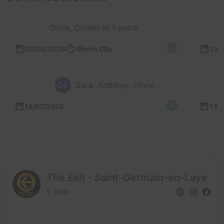
Olivia, Dimitri et 1 autre
02/08/2026
45min 00s
13/
DL
Sara, Anthony, Olivier et Donovan
14/07/2026
13/
The Exit - Saint-Germain-en-Laye
6 jeux