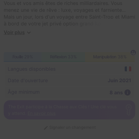
Vous et vos amis êtes de riches milliardaires. Vous
menez une vie de rêve : luxe, voyages et farniente...
Mais un jour, lors d'un voyage entre Saint-Trop et Miami
à bord de votre jet privé option grand luxe, rien ne va
se passer comme prévu...
Voir plus
Fouille
29%
Réflexion
33%
Manipulation
38%
Langues disponibles
Date d'ouverture
Juin 2021
Âge minimum
8 ans
The Exit participe à la Chasse aux Clés ! Une clé vous
y attend.
En savoir plus
Signaler un changement