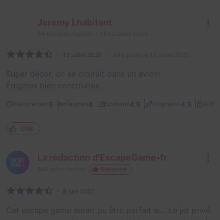
Jeremy Lhabitant
34
escapes réalisés
18
escapes notés
13 juillet 2026
salle jouée le 13 juillet 2026
Super décor, on se croirait dans un avion!
Énigmes bien construites .
5
4
4,5
4,5
Décor et son
Énigmes
Scénario
Originalité
Diffic
Utile
La rédaction d'EscapeGame•fr
869
salles testées
S'abonner
8 juin 2022
Cet escape game aurait pu être parfait si… Le jet privé