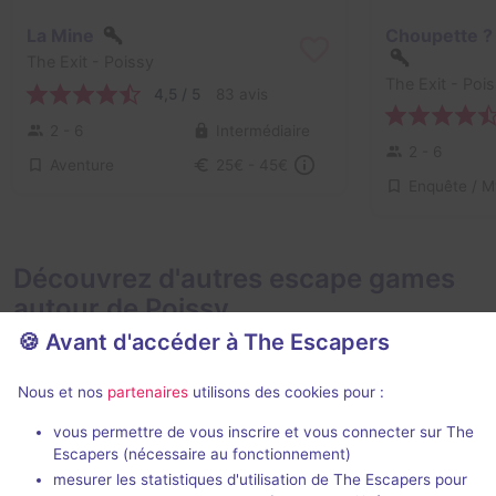
La Mine
Choupette ?
The Exit
- Poissy
The Exit
- Pois
4,5 / 5
83 avis
2 - 6
Intermédiaire
2 - 6
Aventure
25€ - 45€
Découvrez d'autres escape games
autour de Poissy
🍪 Avant d'accéder à The Escapers
Nous et nos
partenaires
utilisons des cookies pour :
vous permettre de vous inscrire et vous connecter sur The
Escapers (nécessaire au fonctionnement)
mesurer les statistiques d'utilisation de The Escapers pour
Mission Tokyo
Sunhill Hotel