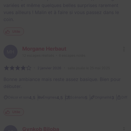
variées et même quelques belles surprises rarement
vues ailleurs ! Malin et à faire si vous passez dans le
coin.
Utile
Morgane Herbaut
MH
12
escapes réalisés
6
escapes notés
2 janvier 2026
salle jouée le 25 mai 2025
Bonne ambiance mais reste assez basique. Bien pour
débuter.
4,5
4,5
5
3
Décor et son
Énigmes
Scénario
Originalité
Diffic
Utile
Gynkob Biloba