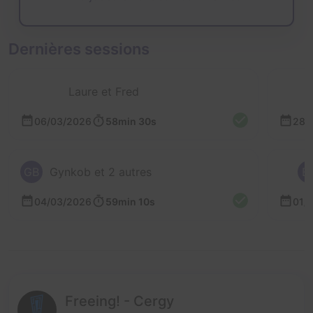
Dernières sessions
Laure et Fred
06/03/2026
58min 30s
28/
GB
Gynkob et 2 autres
B
04/03/2026
59min 10s
01/
Freeing! - Cergy