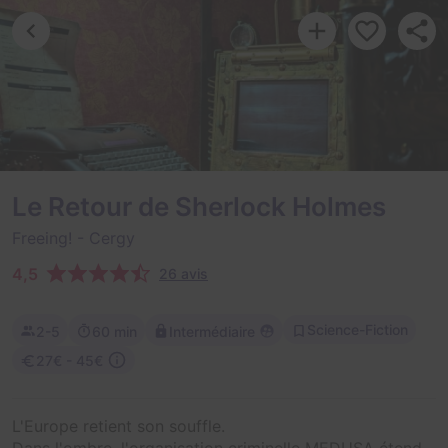
Le Retour de Sherlock Holmes
Freeing!
- Cergy
4,5
26 avis
Science-Fiction
2-5
60 min
Intermédiaire
27€ - 45€
L'Europe retient son souffle.
Dans l'ombre, l'organisation criminelle MEDUSA étend