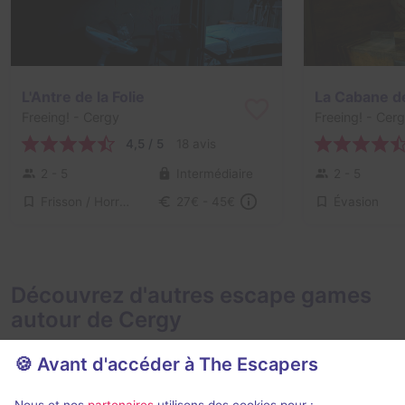
L'Antre de la Folie
La Cabane d
Freeing!
- Cergy
Freeing!
- Cer
4,5 / 5
18 avis
2 - 5
Intermédiaire
2 - 5
Frisson / Horreur, Virus / Asile / Hôpital
Évasion
27€ - 45€
Découvrez d'autres escape games
autour de Cergy
🍪 Avant d'accéder à The Escapers
Nous et nos
partenaires
utilisons des cookies pour :