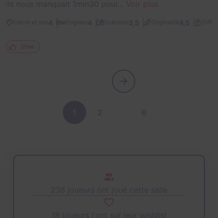
ils nous manquait 1min30 pour...
Voir plus
4
4
3,5
4,5
Décor et son
Énigmes
Scénario
Originalité
Diffic
Utile
1
2
…
6
236 joueurs ont joué cette salle
18 joueurs l'ont sur leur wishlist