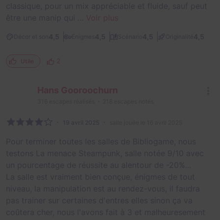
classique, pour un mix appréciable et fluide, sauf peut
être une manip qui ...
Voir plus
4,5
4,5
4,5
4,5
Décor et son
Énigmes
Scénario
Originalité
2
Utile
Hans Gooroochurn
316
escapes réalisés
218
escapes notés
19 avril 2025
salle jouée le 16 avril 2025
Pour terminer toutes les salles de Bibliogame, nous
testons La menace Steampunk, salle notée 9/10 avec
un pourcentage de réussite au alentour de -20%...
La salle est vraiment bien conçue, énigmes de tout
niveau, la manipulation est au rendez-vous, il faudra
pas trainer sur certaines d'entres elles sinon ça va
coûtera cher, nous l'avons fait à 3 et malheuresement