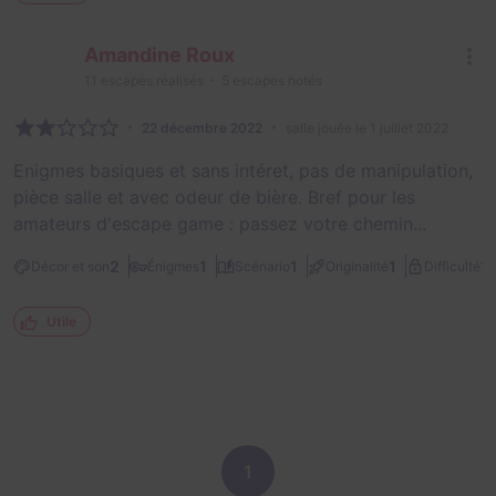
Amandine Roux
11
escapes réalisés
5
escapes notés
22 décembre 2022
salle jouée le 1 juillet 2022
Enigmes basiques et sans intéret, pas de manipulation,
pièce salle et avec odeur de bière. Bref pour les
amateurs d'escape game : passez votre chemin...
1/
2
1
1
1
Décor et son
Énigmes
Scénario
Originalité
Difficulté
Utile
1