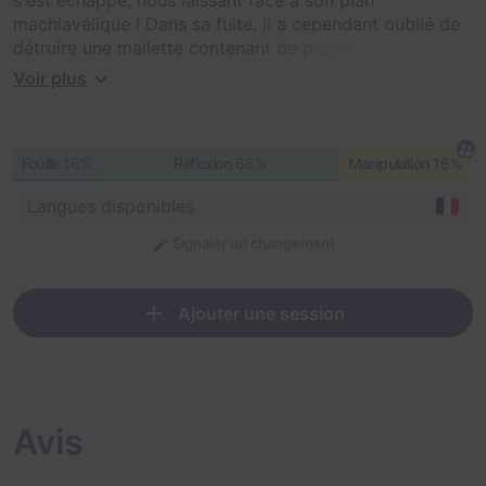
machiavélique ! Dans sa fuite, il a cependant oublié de
détruire une mallette contenant de précieux documents
pour pouvoir comprendre et faire fonctionner la
Voir plus
Machine. C'est là le seul moyen de réactiver une à une
les fonctions vitales du système afin d'en reprendre le
contrôle. Mais la tâche est loin d'être aisée : les
Fouille
16%
Réflexion
68%
Manipulation
16%
annotations laissées sont loin d'être une notice, mais
plutôt une succession d'énigmes et de casse-tête !
Langues disponibles
Signaler un changement
Ajouter une session
Avis