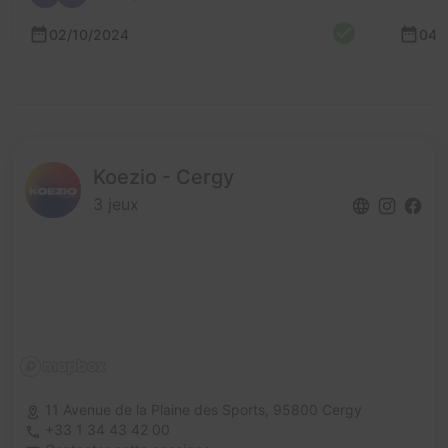
02/10/2024
04/
Koezio - Cergy
3 jeux
11 Avenue de la Plaine des Sports,
95800 Cergy
+33 1 34 43 42 00