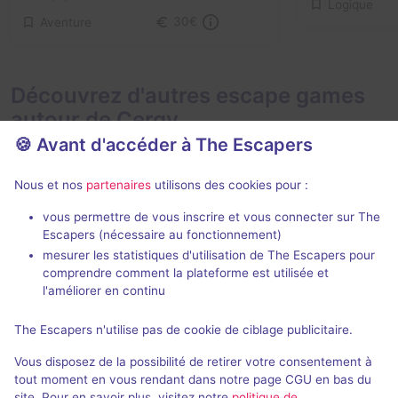
Logique
Aventure
30€
Découvrez d'autres escape games
autour de Cergy
🍪 Avant d'accéder à The Escapers
Nous et nos
partenaires
utilisons des cookies pour :
vous permettre de vous inscrire et vous connecter sur The
Escapers (nécessaire au fonctionnement)
mesurer les statistiques d'utilisation de The Escapers pour
Le Retour de Sherlock Holmes
L'Antre de la
comprendre comment la plateforme est utilisée et
Freeing!
- Cergy
Freeing!
- Cer
l'améliorer en continu
4,5 / 5
26 avis
The Escapers n'utilise pas de cookie de ciblage publicitaire.
2 - 5
Intermédiaire
2 - 5
Vous disposez de la possibilité de retirer votre consentement à
Science-Fiction
27€ - 45€
tout moment en vous rendant dans notre page CGU en bas du
site. Pour en savoir plus, visitez notre
politique de