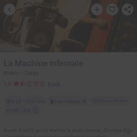
La Machine Infernale
Koezio
- Cergy
1,4
4 avis
Science-Fiction
3-24
60 min
Pour débuter
18€ - 33€
Avant d'avoir pu lui mettre la main dessus, Docteur Ego
s'est échappé, nous laissant face à son plan