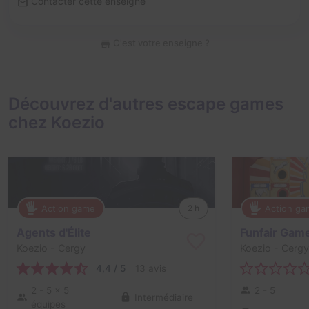
Contacter cette enseigne
C'est votre enseigne ?
Découvrez d'autres escape games
chez Koezio
Action game
Action g
2 h
Agents d'Élite
Koezio
- Cergy
Koezio
- Cergy
4,4 / 5
13 avis
2 - 5
× 5
2 - 5
Intermédiaire
équipes