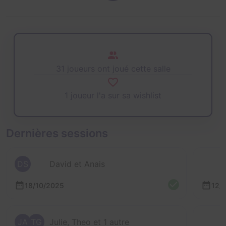
31 joueurs ont joué cette salle
1 joueur l'a sur sa wishlist
Dernières sessions
DS
David et Anais
18/10/2025
12/
JA
TG
Julie, Theo et 1 autre