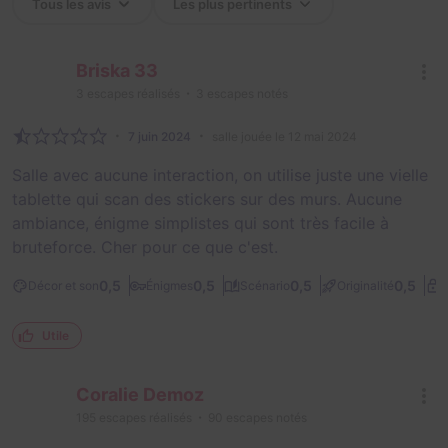
Briska 33
3
escapes réalisés
3
escapes notés
7 juin 2024
salle jouée le 12 mai 2024
Salle avec aucune interaction, on utilise juste une vielle
tablette qui scan des stickers sur des murs. Aucune
ambiance, énigme simplistes qui sont très facile à
bruteforce. Cher pour ce que c'est.
0,5
0,5
0,5
0,5
Décor et son
Énigmes
Scénario
Originalité
D
Utile
Coralie Demoz
195
escapes réalisés
90
escapes notés