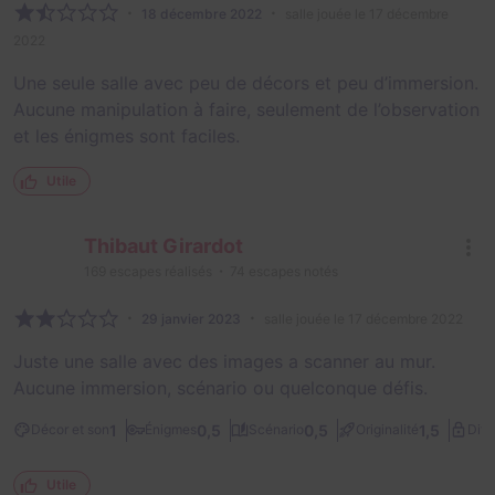
18 décembre 2022
salle jouée le 17 décembre
2022
Une seule salle avec peu de décors et peu d’immersion.
Aucune manipulation à faire, seulement de l’observation
et les énigmes sont faciles.
Utile
Thibaut Girardot
169
escapes réalisés
74
escapes notés
29 janvier 2023
salle jouée le 17 décembre 2022
Juste une salle avec des images a scanner au mur.
Aucune immersion, scénario ou quelconque défis.
1
0,5
0,5
1,5
Décor et son
Énigmes
Scénario
Originalité
Diff
Utile