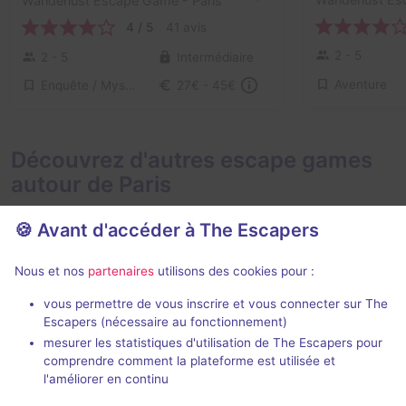
Wanderlust Escape Game
- Paris
4 / 5
41 avis
2 - 5
2 - 5
Intermédiaire
Aventure
Enquête / Mystère
27€ - 45€
Découvrez d'autres escape games
autour de Paris
🍪 Avant d'accéder à The Escapers
Nous et nos
partenaires
utilisons des cookies pour :
2 h
vous permettre de vous inscrire et vous connecter sur The
Escapers (nécessaire au fonctionnement)
Zone 51
Le Taxiderm
mesurer les statistiques d'utilisation de The Escapers pour
Live Cinema
- Paris
Deep Inside
- P
comprendre comment la plateforme est utilisée et
5 / 5
272 avis
l'améliorer en continu