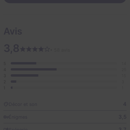
assez courageux pour braver les obstacles, déjouer les
plans diaboliques de Banos et délivrer la princesse ?
Avis
3,8
• 58 avis
5
14
4
25
3
15
2
3
1
1
4
Décor et son
3,5
Énigmes
3,7
Scénario