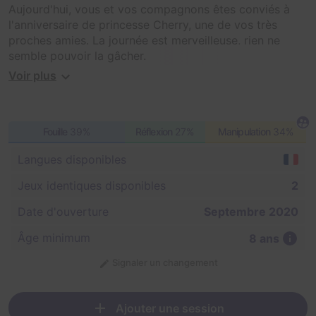
Aujourd'hui, vous et vos compagnons êtes conviés à
l'anniversaire de princesse Cherry, une de vos très
proches amies. La journée est merveilleuse, rien ne
semble pouvoir la gâcher.
Voir plus
Malheureusement, quand vient le moment de
l'ouverture des cadeaux, Banos et ses terrifiants
acolytes surgissent soudainement avec leur bateau
Fouille
39%
Réflexion
27%
Manipulation
34%
volant. Vous tentez de protéger la princesse, mais ils
activent la diabolique boite à musique soporifique.
Langues disponibles
Vous commencez à tomber de fatigue tout en les
regardant emmener au loin Cherry sur leur bateau.
Jeux identiques disponibles
2
Pour la sauver, vous allez devoir vous rendre jusqu'à la
Date d'ouverture
Septembre 2020
tour infernale de Banos. Votre ami vous avertit que, si
Âge minimum
8 ans
Banos parvient à entrer dans son château, il sera alors
entouré de toute son armée et deviendra imbattable.
Signaler un changement
Attention, votre ennemi a plus d'un tour dans son sac et
a posé des pièges tout au long du trajet. Serez-vous
Ajouter une session