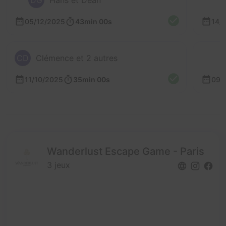
DG
Hans et Dean
05/12/2025
43min 00s
14/
CD
Clémence et 2 autres
11/10/2025
35min 00s
09/
Wanderlust Escape Game - Paris
3 jeux