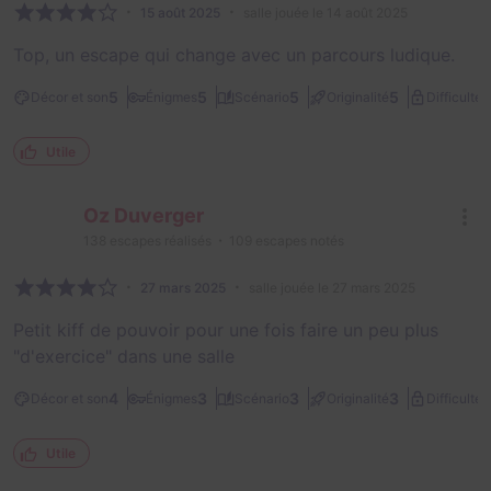
15 août 2025
salle jouée le 14 août 2025
Top, un escape qui change avec un parcours ludique.
2
5
5
5
5
Décor et son
Énigmes
Scénario
Originalité
Difficulté
Utile
Oz Duverger
138
escapes réalisés
109
escapes notés
27 mars 2025
salle jouée le 27 mars 2025
Petit kiff de pouvoir pour une fois faire un peu plus
"d'exercice" dans une salle
1
4
3
3
3
Décor et son
Énigmes
Scénario
Originalité
Difficulté
Utile