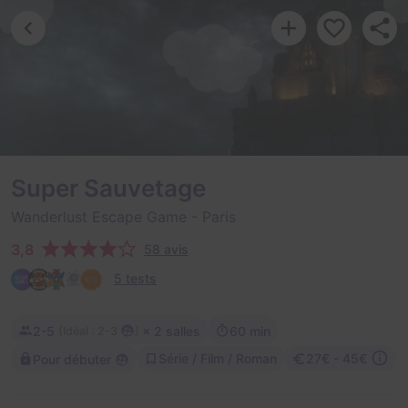
Super Sauvetage
Wanderlust Escape Game
- Paris
3,8
58 avis
5 tests
2-5
× 2 salles
60 min
(
)
Idéal : 2-3
Série / Film / Roman
27€ - 45€
Pour débuter