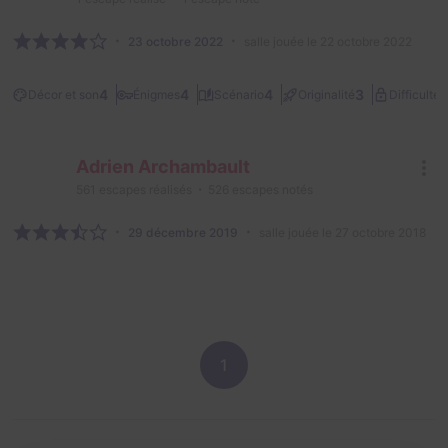
23 octobre 2022
salle jouée le 22 octobre 2022
2
4
4
4
3
Décor et son
Énigmes
Scénario
Originalité
Difficulté
Adrien Archambault
561
escapes réalisés
526
escapes notés
29 décembre 2019
salle jouée le 27 octobre 2018
1