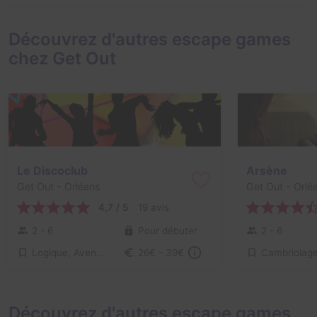
Découvrez d'autres escape games
chez Get Out
Le Discoclub
Arsène
Get Out
- Orléans
Get Out
- Orlé
4,7 / 5
19 avis
2 - 6
Pour débuter
2 - 6
Logique, Aventure
26€ - 39€
Découvrez d'autres escape games