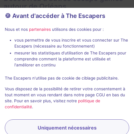
autour de Orléans
🍪 Avant d'accéder à The Escapers
Nous et nos
partenaires
utilisons des cookies pour :
vous permettre de vous inscrire et vous connecter sur The
Escapers (nécessaire au fonctionnement)
mesurer les statistiques d'utilisation de The Escapers pour
Couverture à l'Anglaise
Le Siège d'O
comprendre comment la plateforme est utilisée et
BanK Escape
- Orléans
BanK Escape
-
l'améliorer en continu
4,7 / 5
30 avis
The Escapers n'utilise pas de cookie de ciblage publicitaire.
Au choix
2 - 8
2 - 6
Vous disposez de la possibilité de retirer votre consentement à
Cambriolage
25€ - 45€
tout moment en vous rendant dans notre page CGU en bas du
site. Pour en savoir plus, visitez notre
politique de
confidentialité
.
Uniquement nécessaires