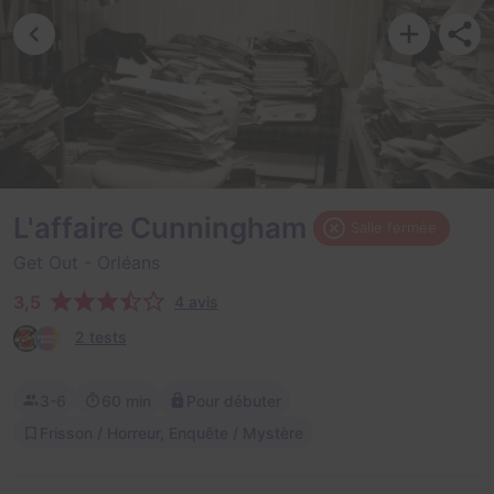
L'affaire Cunningham
Salle fermée
Get Out
- Orléans
3,5
4 avis
2 tests
3-6
60 min
Pour débuter
Frisson / Horreur, Enquête / Mystère