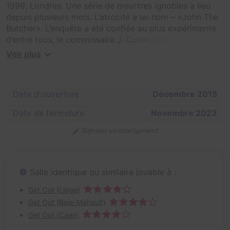
1999, Londres. Une série de meurtres ignobles a lieu
depuis plusieurs mois. L’atrocité a un nom – «John The
Butcher». L’enquête a été confiée au plus expérimenté
d’entre tous, le commissaire J. Cunningham. C’était
l’affaire la plus complexe de toute sa carrière. Il se
Voir plus
rapprochait de jour en jour quand il disparu
brutalement ... C’est maintenant à votre tour d’enquêter
et de découvrir ce qui lui est arrivé. Vous et votre
Date d'ouverture
Décembre 2015
équipe travaillez avec lui depuis des années.
Achèverez-vous l’enquête qu’il a commencé ?
Date de fermeture
Novembre 2023
Réussirez-vous avant qu’il ne soit trop tard ?
Retrouverez-vous Cunningham ?
Signaler un changement
Salle identique ou similaire jouable à :
Get Out (Liège)
Get Out (Baie-Mahault)
Get Out (Caen)