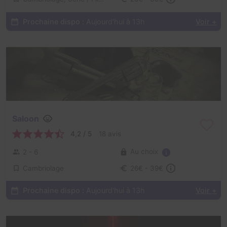
Prochaine dispo :
Aujourd'hui à 13h
Voir +
Saloon
4,2 / 5
18 avis
Au choix
2 - 6
Cambriolage
26€ - 39€
Prochaine dispo :
Aujourd'hui à 13h
Voir +