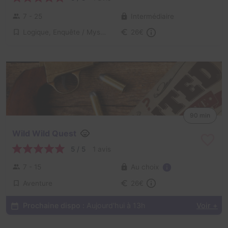
7 - 25
Intermédiaire
Logique, Enquête / Mystère
26€
90 min
Wild Wild Quest
5 / 5
1 avis
Au choix
7 - 15
Aventure
26€
Prochaine dispo :
Aujourd'hui à 13h
Voir +