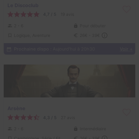
Le Discoclub
4,7 / 5
19 avis
2 - 6
Pour débuter
Logique, Aventure
26€ - 39€
Prochaine dispo :
Aujourd'hui à 20h30
Voir +
Arsène
4,3 / 5
27 avis
2 - 6
Intermédiaire
Cambriolage, Série / Film / Roman
26€ - 39€