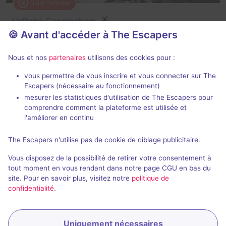
Salle fermée
L'affaire Cunningham
🍪 Avant d'accéder à The Escapers
3,5 / 5
4 avis
3 - 6
Pour débuter
Nous et nos
partenaires
utilisons des cookies pour :
Frisson / Horreur, Enquête / Mystère
vous permettre de vous inscrire et vous connecter sur The
Escapers (nécessaire au fonctionnement)
mesurer les statistiques d'utilisation de The Escapers pour
comprendre comment la plateforme est utilisée et
l'améliorer en continu
The Escapers n'utilise pas de cookie de ciblage publicitaire.
Salle fermée
Vous disposez de la possibilité de retirer votre consentement à
Les secrets de la Panic Room
tout moment en vous rendant dans notre page CGU en bas du
site. Pour en savoir plus, visitez notre
politique de
2,8 / 5
2 avis
confidentialité
.
3 - 6
Intermédiaire
Historique / Culturel
Uniquement nécessaires