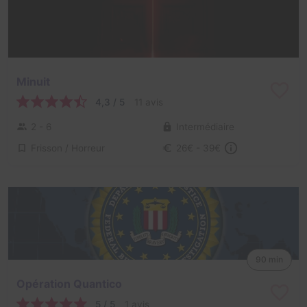
Minuit
4,3 / 5
11 avis
2 - 6
Intermédiaire
Frisson / Horreur
26€ - 39€
90 min
Opération Quantico
5 / 5
1 avis