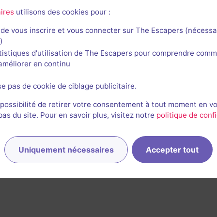
28 août 2023
salle jouée le 6 mars 2023
ires
utilisons des cookies pour :
de vous inscrire et vous connecter sur The Escapers (nécessa
1/3
2
3
2
4
et son
Énigmes
Scénario
Originalité
Difficulté
)
tistiques d'utilisation de The Escapers pour comprendre comm
l'améliorer en continu
1
se pas de cookie de ciblage publicitaire.
 possibilité de retirer votre consentement à tout moment en v
s du site. Pour en savoir plus, visitez notre
politique de confi
Uniquement nécessaires
Accepter tout
rnières sessions