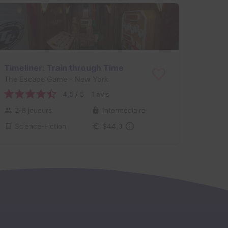
Timeliner: Train through Time
The Escape Game
- New York
4,5 / 5
1 avis
2-8 joueurs
Intermédiaire
Science-Fiction
$44,0