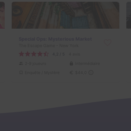
Special Ops: Mysterious Market
The Escape Game
- New York
4,2 / 5
4 avis
2-9 joueurs
Intermédiaire
Enquête / Mystère
$44,0