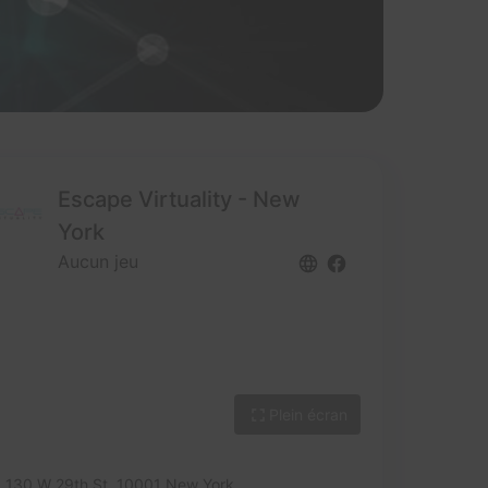
Escape Virtuality - New
York
Aucun jeu
Plein écran
130 W 29th St,
10001 New York