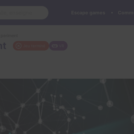
Escape games
Commu
xperiment
nt
Jeu terminé
VR