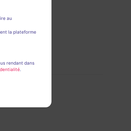
ire au
ent la plateforme
ous rendant dans
dentialité
.