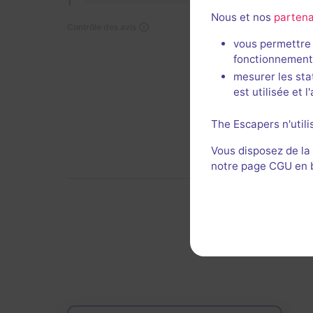
1
0
Nous et nos
partena
Contrôle des avis
vous permettre 
Décor 
fonctionnement
mesurer les sta
est utilisée et 
The Escapers n'utili
Vous disposez de la
notre page CGU en ba
De