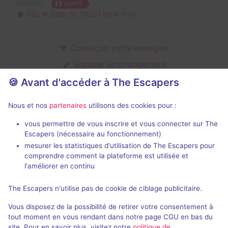
ADRESSE
CARTE
130 W 29th St,
10001 New York
Contacter cette enseigne
Signaler un changement
C'est votre enseigne ?
🍪 Avant d'accéder à The Escapers
Nous et nos
partenaires
utilisons des cookies pour :
Salles fermées de Escape Virtuality
vous permettre de vous inscrire et vous connecter sur The
Escapers (nécessaire au fonctionnement)
mesurer les statistiques d'utilisation de The Escapers pour
comprendre comment la plateforme est utilisée et
l'améliorer en continu
The Escapers n'utilise pas de cookie de ciblage publicitaire.
Jeu terminé
30 min
Vous disposez de la possibilité de retirer votre consentement à
Ward 9: The Experiment
tout moment en vous rendant dans notre page CGU en bas du
site. Pour en savoir plus, visitez notre
politique de