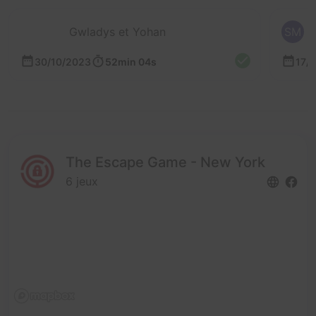
Gwladys et Yohan
SM
30/10/2023
52min 04s
17/
The Escape Game - New York
6 jeux