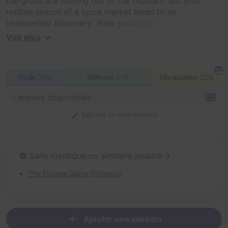
the globe are nothing out of the ordinary. But your
routine search of a spice market leads to an
unexpected discovery...Now you're left to combat an
international crisis that threatens the state of the world
Voir plus
as we know it. You'll need to harness all your tactical
skills and training if you're ever going to put a stop to
this global catastrophe. Through all the twists and turns
Fouille
27%
Réflexion
41%
Manipulation
32%
you have to ask yourself...how deep does the
conspiracy go?
Langues disponibles
Signaler un changement
Salle identique ou similaire jouable à :
The Escape Game (Orlando)
Ajouter une session