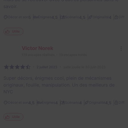
savoir.
5
4,5
4,5
4
Décor et son
Énigmes
Scénario
Originalité
Diffic
Utile
Victor Norek
119
escapes réalisés
19
escapes notés
2 juillet 2023
salle jouée le 30 juin 2023
Super décors, énigmes cool, plein de mécanismes
originaux, fouille, manipulation. Un des meilleurs de
NYC
4,5
4
4
4,5
Décor et son
Énigmes
Scénario
Originalité
Diffic
Utile