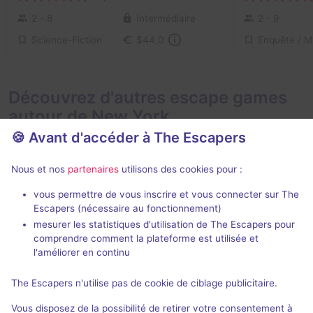
2 - 8
Intermédiaire
2 - 9
Science-Fiction
$44,0
Découvrez d'autres escape games
autour de New York
🍪 Avant d'accéder à The Escapers
Nous et nos
partenaires
utilisons des cookies pour :
vous permettre de vous inscrire et vous connecter sur The
Escapers (nécessaire au fonctionnement)
mesurer les statistiques d'utilisation de The Escapers pour
Ghost Light
High Speed
comprendre comment la plateforme est utilisée et
Exit Escape R
MyssTic Rooms
- New York
l'améliorer en continu
5 / 5
1 avis
The Escapers n'utilise pas de cookie de ciblage publicitaire.
2 - 8
2 - 8
Intermédiaire
Vous disposez de la possibilité de retirer votre consentement à
Catastroph
Frisson / Horreur
$44 - $62