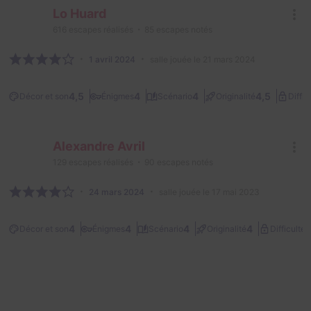
Lo Huard
616
escapes réalisés
85
escapes notés
1 avril 2024
salle jouée le 21 mars 2024
4,5
4
4
4,5
Décor et son
Énigmes
Scénario
Originalité
Diffic
Alexandre Avril
129
escapes réalisés
90
escapes notés
24 mars 2024
salle jouée le 17 mai 2023
2
4
4
4
4
Décor et son
Énigmes
Scénario
Originalité
Difficulté