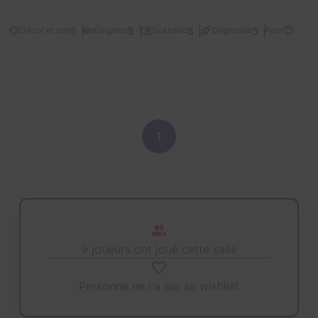
😊
5
5
5
5
Décor et son
Énigmes
Scénario
Originalité
Peur
1
9 joueurs ont joué cette salle
Personne ne l'a sur sa wishlist