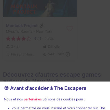
Montauk Project
MyssTic Rooms
- New York
4 / 5
1 avis
2 - 8
Difficile
Frisson / Horreur
$44 - $62
Découvrez d'autres escape games
autour de New York
🍪 Avant d'accéder à The Escapers
Nous et nos
partenaires
utilisons des cookies pour :
vous permettre de vous inscrire et vous connecter sur The