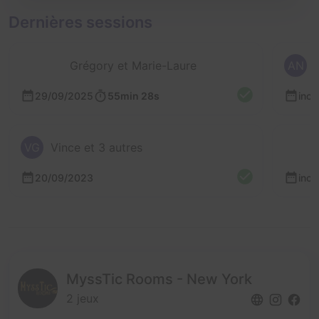
Dernières sessions
Grégory et Marie-Laure
AN
29/09/2025
55min 28s
inc
VG
Vince et 3 autres
A
20/09/2023
inc
MyssTic Rooms - New York
2 jeux