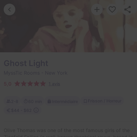
Ghost Light
MyssTic Rooms
- New York
5,0
1 avis
Frisson / Horreur
2-8
60 min
Intermédiaire
$44 - $62
Olive Thomas was one of the most famous girls of the
Ziegfeld Follies (a well-known theatrical revue, based in