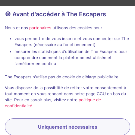
🍪 Avant d'accéder à The Escapers
Nous et nos
partenaires
utilisons des cookies pour :
vous permettre de vous inscrire et vous connecter sur The
Spécimen 51
Escapers (nécessaire au fonctionnement)
Space Games Industry
-
mesurer les statistiques d'utilisation de The Escapers pour
Montpellier
Space Games I
comprendre comment la plateforme est utilisée et
Montpellier
4,8 / 5
95 avis
l'améliorer en continu
2 - 6
Intermédiaire
The Escapers n'utilise pas de cookie de ciblage publicitaire.
2 - 6
Frisson / Horreur, Enquête / Mystère
30€ - 42€
Vous disposez de la possibilité de retirer votre consentement à
Science-Fic
tout moment en vous rendant dans notre page CGU en bas du
site. Pour en savoir plus, visitez notre
politique de
confidentialité
.
Uniquement nécessaires