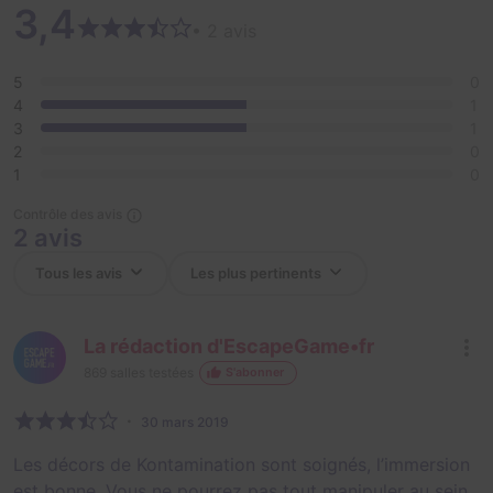
3,4
scientifiques ne s’absentent qu’une heure par jour.
• 2 avis
5
0
4
1
3
1
2
0
1
0
Contrôle des avis
2 avis
La rédaction d'EscapeGame•fr
869
salles testées
S'abonner
30 mars 2019
Les décors de Kontamination sont soignés, l’immersion
est bonne. Vous ne pourrez pas tout manipuler au sein