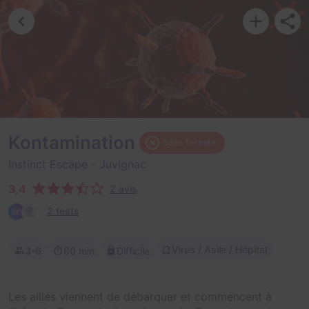
Kontamination
Salle fermée
Instinct Escape
- Juvignac
3,4
2 avis
2 tests
Virus / Asile / Hôpital
3-6
60 min
Difficile
Les alliés viennent de débarquer et commencent à