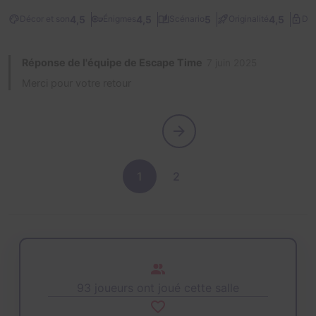
4,5
4,5
5
4,5
Décor et son
Énigmes
Scénario
Originalité
Dif
Réponse de l'équipe de Escape Time
7 juin 2025
Merci pour votre retour
1
2
93 joueurs ont joué cette salle