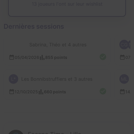
13 joueurs l'ont sur leur wishlist
Dernières sessions
Sabrina, Théo et 4 autres
CG
N
05/04/2026
855 points
07/
L*
Les Bonnibstruffiers et 3 autres
ML
12/10/2025
660 points
14/