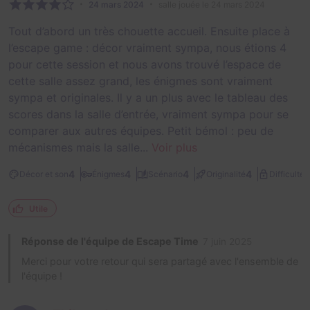
24 mars 2024
salle jouée le 24 mars 2024
Tout d’abord un très chouette accueil. Ensuite place à
l’escape game : décor vraiment sympa, nous étions 4
pour cette session et nous avons trouvé l’espace de
cette salle assez grand, les énigmes sont vraiment
sympa et originales. Il y a un plus avec le tableau des
scores dans la salle d’entrée, vraiment sympa pour se
comparer aux autres équipes. Petit bémol : peu de
mécanismes mais la salle...
Voir plus
1
4
4
4
4
Décor et son
Énigmes
Scénario
Originalité
Difficulté
Utile
Réponse de l'équipe de Escape Time
7 juin 2025
Merci pour votre retour qui sera partagé avec l'ensemble de
l'équipe !