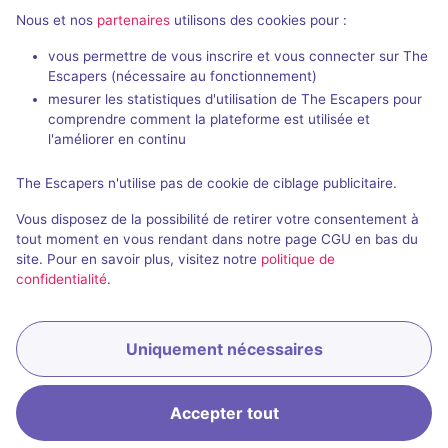
Nous et nos
partenaires
utilisons des cookies pour :
vous permettre de vous inscrire et vous connecter sur The
Escapers (nécessaire au fonctionnement)
mesurer les statistiques d'utilisation de The Escapers pour
Merlin
Le Discoclub
comprendre comment la plateforme est utilisée et
Get Out
- Lille
Get Out
- Lille
l'améliorer en continu
4,4 / 5
63 avis
The Escapers n'utilise pas de cookie de ciblage publicitaire.
3 - 6
2 - 6
Intermédiaire
Vous disposez de la possibilité de retirer votre consentement à
Fantastique, Aventure
26€ - 39€
tout moment en vous rendant dans notre page CGU en bas du
site. Pour en savoir plus, visitez notre
politique de
confidentialité
.
Uniquement nécessaires
Réserver
Accepter tout
Accueil
Recherche
Connexion
Menu