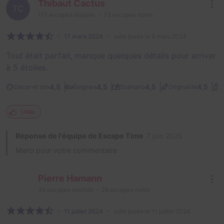
Thibaut Cactus
TC
117
escapes réalisés
73
escapes notés
17 mars 2024
salle jouée le 9 mars 2024
Tout était parfait, manque quelques détails pour arriver
à 5 étoiles.
4,5
4,5
4,5
4,5
Décor et son
Énigmes
Scénario
Originalité
D
Utile
Réponse de l'équipe de Escape Time
7 juin 2025
Merci pour votre commentaire
Pierre Hamann
45
escapes réalisés
28
escapes notés
11 juillet 2024
salle jouée le 11 juillet 2024