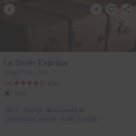
Le Silver Express
Escape Time
- Lille
3,9
9 avis
1 test
2-6
60 min
Intermédiaire
Catastrophe, Aventure
25€ - 37,5€