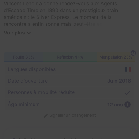
Vincent Lenoir a donné rendez-vous aux Agents
d'Escape Time en 1890 dans un prestigieux train
américain : le Silver Express. Le moment de la
rencontre a enfin sonné mais peut-être est-ce un piège
?
Voir plus
Fouille
33%
Réflexion
44%
Manipulation
23%
Langues disponibles
Date d'ouverture
Juin 2018
Personnes à mobilité réduite
Âge minimum
12 ans
Signaler un changement