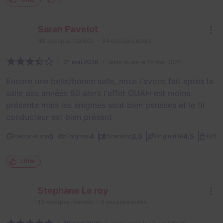
Sarah Pavelot
40
escapes réalisés
34
escapes notés
21 mai 2026
salle jouée le 20 mai 2026
Encore une belle/bonne salle, nous l'avons fait après la
salle des années 80 alors l'effet OUAH est moins
présente mais les énigmes sont bien pensées et le fil
conducteur est bien présent
5
4
3,5
4,5
Décor et son
Énigmes
Scénario
Originalité
Diffic
Utile
Stephane Le roy
13
escapes réalisés
4
escapes notés