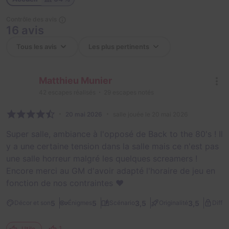
Contrôle des avis
16 avis
Matthieu Munier
42
escapes réalisés
29
escapes notés
20 mai 2026
salle jouée le 20 mai 2026
Super salle, ambiance à l'opposé de Back to the 80's ! Il
y a une certaine tension dans la salle mais ce n'est pas
une salle horreur malgré les quelques screamers !
Encore merci au GM d'avoir adapté l'horaire de jeu en
fonction de nos contraintes ❤️
5
5
3,5
3,5
Décor et son
Énigmes
Scénario
Originalité
Diffic
1
Utile