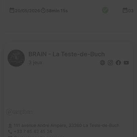
20/05/2026
58min 15s
03/
BRAIN - La Teste-de-Buch
3 jeux
111 avenue André Ampère,
33260 La Teste-de-Buch
+33 7 85 62 45 24