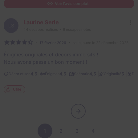
Voir l'avis complet
Laurine Serie
LS
44
escapes réalisés
6
escapes notés
17 février 2026
salle jouée le 22 décembre 2025
Énigmes originales et décors immersifs !
Nous avons passé un bon moment !
4,5
4,5
4,5
5
Décor et son
Énigmes
Scénario
Originalité
Dif
Utile
1
2
3
4