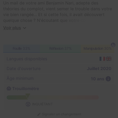
Un mail de votre ami Benjamin Nari, adepte des
théories du complot, vient semer le trouble dans votre
vie bien rangée... Et si cette fois, il avait découvert
quelque chose ? N'écoutant que votre courage, vous
vous précipitez sur ses traces, à l'hopital psychiatrique
Voir plus
St Brain où il semble avoir disparu...
A vous de mener l'enquête !
Fouille
33%
Réflexion
37%
Manipulation
30%
Langues disponibles
Date d'ouverture
Juillet 2020
Âge minimum
10 ans
😱 Trouillomètre
😧
INQUIÉTANT
Signaler un changement