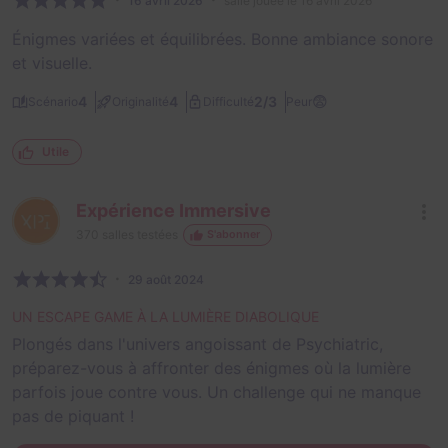
16 avril 2026
salle jouée le 16 avril 2026
Énigmes variées et équilibrées. Bonne ambiance sonore
et visuelle.
😨
2/3
4
4
Scénario
Originalité
Difficulté
Peur
Utile
Expérience Immersive
370
salles testées
S'abonner
29 août 2024
UN ESCAPE GAME À LA LUMIÈRE DIABOLIQUE
Plongés dans l'univers angoissant de Psychiatric,
préparez-vous à affronter des énigmes où la lumière
parfois joue contre vous. Un challenge qui ne manque
pas de piquant !