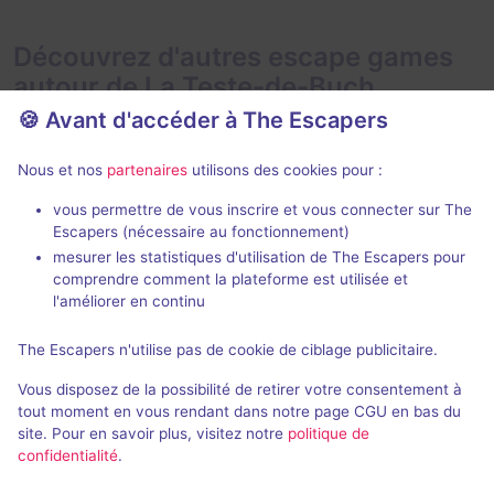
Découvrez d'autres escape games
autour de La Teste-de-Buch
🍪 Avant d'accéder à The Escapers
Nous et nos
partenaires
utilisons des cookies pour :
vous permettre de vous inscrire et vous connecter sur The
Escapers (nécessaire au fonctionnement)
mesurer les statistiques d'utilisation de The Escapers pour
Braquage de la BDB
Le naufrage
comprendre comment la plateforme est utilisée et
Escape du Bassin
- Biganos
Escape du Bas
l'améliorer en continu
4,3 / 5
14 avis
The Escapers n'utilise pas de cookie de ciblage publicitaire.
2 - 6
Intermédiaire
2 - 6
Vous disposez de la possibilité de retirer votre consentement à
Cambriolage
Catastroph
20€ - 40€
tout moment en vous rendant dans notre page CGU en bas du
site. Pour en savoir plus, visitez notre
politique de
confidentialité
.