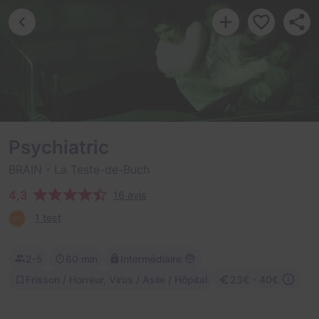
Psychiatric
BRAIN
- La Teste-de-Buch
4,3
16 avis
1 test
2-5
60 min
Intermédiaire
Frisson / Horreur, Virus / Asile / Hôpital
23€ - 40€