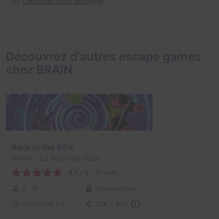
Contacter cette enseigne
Découvrez d'autres escape games
chez BRAIN
Back to the 80's
BRAIN
- La Teste-de-Buch
4,7 / 5
21 avis
2 - 6
Intermédiaire
Historique / Culturel, Série / Film / Roman
23€ - 40€