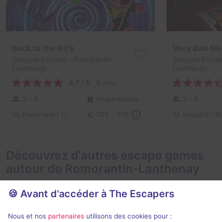
Back to the 80's
Very Bad Sl
Sologne Escape
- Romorantin-
Sologne Esca
Lanthenay
Lanthenay
4,7 / 5
6 avis
3 - 6
Intermédiaire
2 - 6
Historique / Culturel, Série / Film / Roman
20€ - 27€
Découvrez d'autres escape games
autour de Romorantin-Lanthenay
🍪 Avant d'accéder à The Escapers
Nous et nos
partenaires
utilisons des cookies pour :