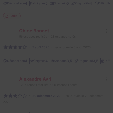
3
4
5
5
4
Décor et son
Énigmes
Scénario
Originalité
Difficulté
Utile
Chloé Bonnet
56
escapes réalisés
28
escapes notés
7 août 2025
salle jouée le 6 août 2025
4
4
3,5
3,5
Décor et son
Énigmes
Scénario
Originalité
Diffic
Alexandre Avril
129
escapes réalisés
90
escapes notés
30 décembre 2022
salle jouée le 23 décembre
2022