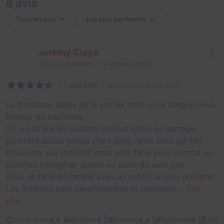
6 avis
Jeremy Claye
78
escapes réalisés
54
escapes notés
7 août 2025
salle jouée le 6 août 2025
La troisième salles de la soirée, celle où la fatigue nous
bloque les neurones.
On a pas été les castors les plus utiles au barrage;
pourtant aucun temps mort dans cette salle qui fait
frissonner par moment mais sans faire peur comme on
pourrais s’imaginer quand on parle de salle psy.
Peux se faire en famille avec un public un peu préparer
Les énigmes sont parallelisables et demande ...
Voir
plus
4,5
4
4,5
4
Décor et son
Énigmes
Scénario
Originalité
Diffic