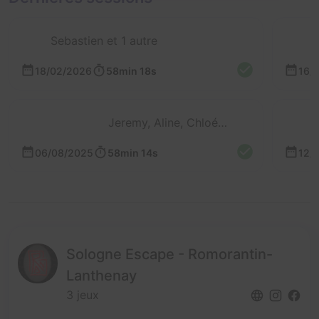
Sebastien et 1 autre
18/02/2026
58min 18s
16/
Jeremy, Aline, Chloé et Noe
06/08/2025
58min 14s
12/
Sologne Escape - Romorantin-
Lanthenay
3 jeux