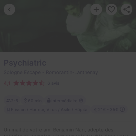
Psychiatric
Sologne Escape
- Romorantin-Lanthenay
4,1
6 avis
2-5
60 min
Intermédiaire
Frisson / Horreur, Virus / Asile / Hôpital
21€ - 35€
Un mail de votre ami Benjamin Nari, adepte des