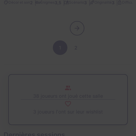
2
3,5
3
3
Décor et son
Énigmes
Scénario
Originalité
Difficult
1
2
38 joueurs ont joué cette salle
3 joueurs l'ont sur leur wishlist
Dernières sessions