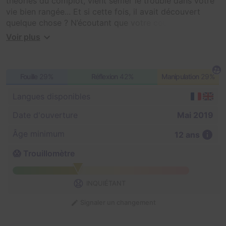
théories du complot, vient semer le trouble dans votre
vie bien rangée... Et si cette fois, il avait découvert
quelque chose ? N’écoutant que votre courage, vous
vous précipitez sur ses traces, à l’hopital psychiatrique
Voir plus
St Brain où il semble avoir disparu...
A vous de mener l’enquête !
Fouille
29%
Réflexion
42%
Manipulation
29%
Langues disponibles
Date d'ouverture
Mai 2019
Âge minimum
12 ans
😱 Trouillomètre
😧
INQUIÉTANT
Signaler un changement