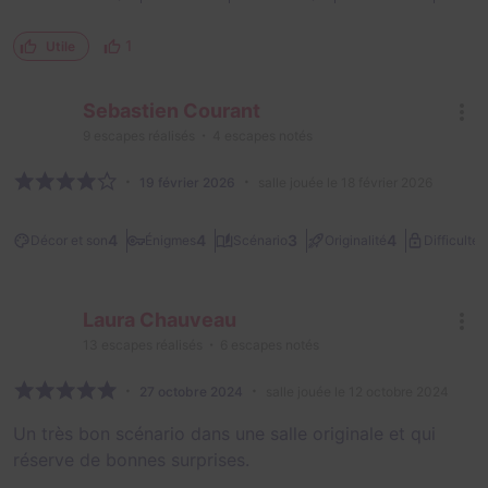
1
Utile
Sebastien Courant
9
escapes réalisés
4
escapes notés
19 février 2026
salle jouée le 18 février 2026
2
4
4
3
4
Décor et son
Énigmes
Scénario
Originalité
Difficulté
Laura Chauveau
13
escapes réalisés
6
escapes notés
27 octobre 2024
salle jouée le 12 octobre 2024
Un très bon scénario dans une salle originale et qui
réserve de bonnes surprises.