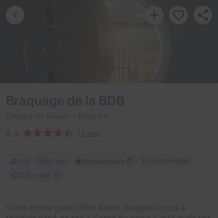
Braquage de la BDB
Escape du Bassin
- Biganos
4,3
14 avis
Cambriolage
2-6
60 min
Intermédiaire
20€ - 40€
Votre arrière grand-Père Albert Spaggiari vous a
toujours parlé de son « Casse du siècle » qu'il avait fait