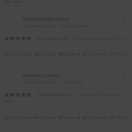
Utile
Mathieu Marchisio
34
escapes réalisés
25
escapes notés
9 novembre 2025
salle jouée le 8 décembre 2024
3
5
5
4
3
Décor et son
Énigmes
Scénario
Originalité
Difficulté
Maxime Laude
26
escapes réalisés
1
escape noté
16 septembre 2024
salle jouée le 16 septembre
2024
2
5
5
5
5
Décor et son
Énigmes
Scénario
Originalité
Difficulté