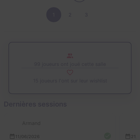
1
2
3
99 joueurs ont joué cette salle
15 joueurs l'ont sur leur wishlist
Dernières sessions
Armand
11/06/2026
21/