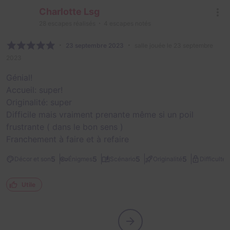
Charlotte Lsg
28
escapes réalisés
4
escapes notés
23 septembre 2023
salle jouée le 23 septembre
2023
Génial!
Accueil: super!
Originalité: super
Difficile mais vraiment prenante même si un poil
frustrante ( dans le bon sens )
Franchement à faire et à refaire
3
5
5
5
5
Décor et son
Énigmes
Scénario
Originalité
Difficulté
Utile