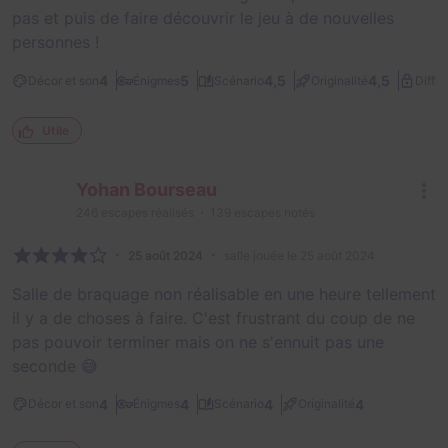
pas et puis de faire découvrir le jeu à de nouvelles
personnes !
4
5
4,5
4,5
Décor et son
Énigmes
Scénario
Originalité
Diffic
Utile
Yohan Bourseau
246
escapes réalisés
139
escapes notés
25 août 2024
salle jouée le 25 août 2024
Salle de braquage non réalisable en une heure tellement
il y a de choses à faire. C'est frustrant du coup de ne
pas pouvoir terminer mais on ne s'ennuit pas une
seconde 😅
4
4
4
4
Décor et son
Énigmes
Scénario
Originalité