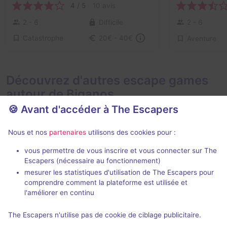
4 / 5
10 avis
2 - 6
Difficile
2 - 6
Catastrophe
20€ - 40€
Aventure
Découvrez d'autres escape games
autour de Biganos
🍪 Avant d'accéder à The Escapers
Nous et nos
partenaires
utilisons des cookies pour :
vous permettre de vous inscrire et vous connecter sur The
En extérieur
VR
Escapers (nécessaire au fonctionnement)
mesurer les statistiques d'utilisation de The Escapers pour
Escape game nature
Huxley
comprendre comment la plateforme est utilisée et
Courant d'Eyre
- Biganos
BassinVR
- Bi
l'améliorer en continu
4 / 5
1 avis
The Escapers n'utilise pas de cookie de ciblage publicitaire.
2 - 6
Inconnue
2 - 4