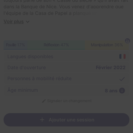
dans la Banque de Nice. Vous venez d'apprendre que
l'équipe de la Casa de Papel a planqué une partie de
son butin dans les coffres de la Banque du Bassin.
Voir plus
Vous décidez de regrouper une équipe solide de
braqueurs et vous allez utiliser la même méthode que
Fouille
17%
Réflexion
47%
Manipulation
36%
votre grand-père pour pénétrer dans la salle des
coffres.
Langues disponibles
Votre but : ouvrir un maximum de coffres pour
Date d'ouverture
Février 2022
récupérer le plus de lingots d'or possible avant l'arrivée
du responsable de la sécurité. Préparez-vous bien,
Personnes à mobilité réduite
choisissez bien votre équipe, votre avenir en dépend.
Âge minimum
8 ans
Signaler un changement
Ajouter une session