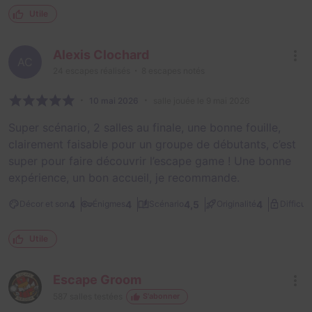
Utile
Alexis Clochard
AC
24
escapes réalisés
8
escapes notés
10 mai 2026
salle jouée le 9 mai 2026
Super scénario, 2 salles au finale, une bonne fouille,
clairement faisable pour un groupe de débutants, c’est
super pour faire découvrir l’escape game ! Une bonne
expérience, un bon accueil, je recommande.
4
4
4,5
4
Décor et son
Énigmes
Scénario
Originalité
Difficult
Utile
Escape Groom
587
salles testées
S'abonner