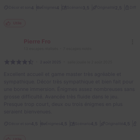
4
4
3,5
2,5
Décor et son
Énigmes
Scénario
Originalité
Diffic
Utile
Pierre Fro
13
escapes réalisés
7
escapes notés
2 août 2025
salle jouée le 2 août 2025
Excellent accueil et game master très agréable et
sympathique. Décor très sympathique et bien fait pour
une bonne immersion. Énigmes assez nombreuses sans
grosse difficulté. Avancée très fluide dans le jeu.
Presque trop court, deux ou trois énigmes en plus
seraient bienvenues.
4,5
4,5
4,5
4,5
Décor et son
Énigmes
Scénario
Originalité
D
Utile