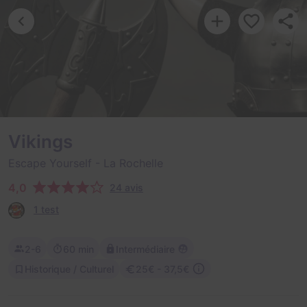
Vikings
Escape Yourself
- La Rochelle
4,0
24 avis
1 test
2-6
60 min
Intermédiaire
Historique / Culturel
25€ - 37,5€