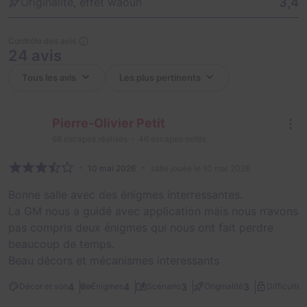
3,4
Originalité, effet waouh
Contrôle des avis
24 avis
Pierre-Olivier Petit
68
escapes réalisés
46
escapes notés
10 mai 2026
salle jouée le 10 mai 2026
Bonne salle avec des énigmes interressantes.
La GM nous a guidé avec application mais nous n’avons
pas compris deux énigmes qui nous ont fait perdre
beaucoup de temps.
Beau décors et mécanismes interessants
2
4
4
3
3
Décor et son
Énigmes
Scénario
Originalité
Difficulté