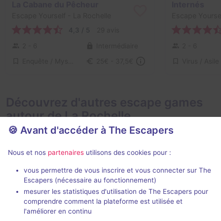
La Cabane du Pêcheur
Internés
Escape Yourself
- La Rochelle
Escape Yourse
4,3 / 5
29 avis
2 - 6
Intermédiaire
2 - 6
Enquête / Mystère
25€ - 37,5€
Découvrez d'autres escape games
autour de La Rochelle
🍪 Avant d'accéder à The Escapers
Nous et nos
partenaires
utilisons des cookies pour :
vous permettre de vous inscrire et vous connecter sur The
Escapers (nécessaire au fonctionnement)
mesurer les statistiques d'utilisation de The Escapers pour
Les naufragés du Black Storm
Disco Night 
comprendre comment la plateforme est utilisée et
Escape Time
- La Rochelle
Le Temple
- La
l'améliorer en continu
4,6 / 5
14 avis