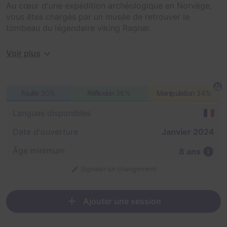
Au cœur d'une expédition archéologique en Norvège,
vous êtes chargés par un musée de retrouver le
tombeau du légendaire viking Ragnar.
Votre quête : récupérer sa hache mythique qui, selon
Voir plus
les récits, ne l'aurait jamais abandonnée, même dans la
mort.
Fouille
30%
Réflexion
36%
Manipulation
34%
Cependant, une fois sur les lieux, l'esprit persistant de
Ragnar vous met au défi, exigeant de vous bravoure et
Langues disponibles
mérite pour découvrir ses secrets ancestraux !
Date d'ouverture
Janvier 2024
Âge minimum
8 ans
Signaler un changement
Ajouter une session