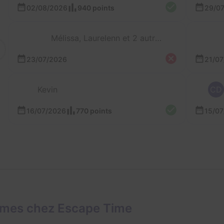
02/08/2026
940 points
29/0
Mélissa, Laurelenn et 2 autres
23/07/2026
21/0
Kevin
CD
16/07/2026
770 points
15/0
ames chez Escape Time