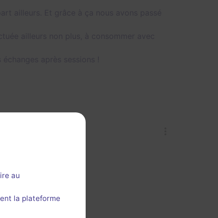
part ailleurs. Et grâce à ça nous avons passé
ectuée ailleurs non plus, à consommer avec
es échanges après sessions !
ire au
ent la plateforme