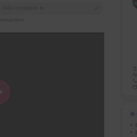
Salle climatisée ❄️
n changement
Ay