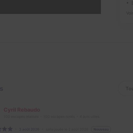
Voi
is
Cyril Rebaudo
100
escapes réalisés
100
escapes notés
4
avis utiles
3 août 2026
salle jouée le 2 août 2026
Nouveau