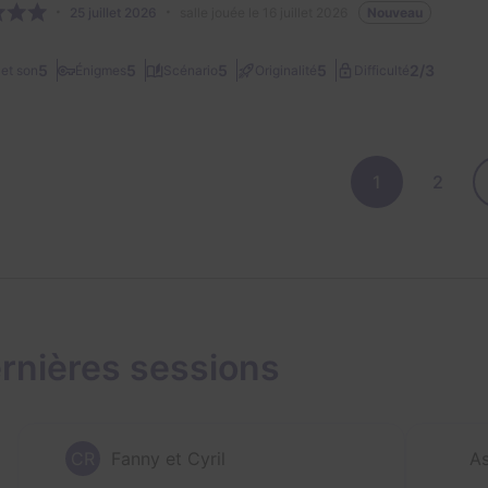
25 juillet 2026
salle jouée le 16 juillet 2026
Nouveau
2/3
5
5
5
5
et son
Énigmes
Scénario
Originalité
Difficulté
1
2
rnières sessions
CR
Fanny et Cyril
As