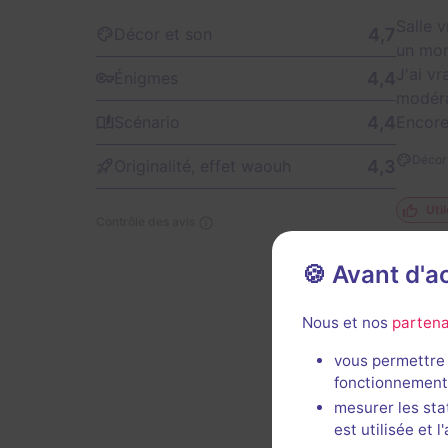
Salle 
4,7
Décor et son
un mom
J'ai v
4,4
Énigmes
modér
4,4
Encore
Scénario
Décor 
4,3
Originalité, effet waouh
Util
Contrôle des avis
🍪 Avant d'
Nous et nos
partena
vous permettre 
fonctionnement
Décor 
mesurer les sta
est utilisée et 