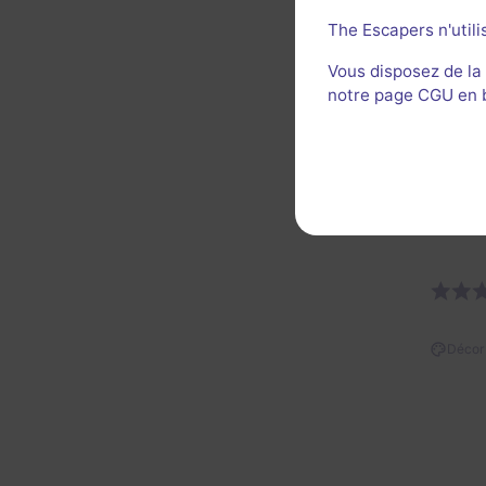
The Escapers n'utili
Vous disposez de la
notre page CGU en ba
Décor 
Décor 