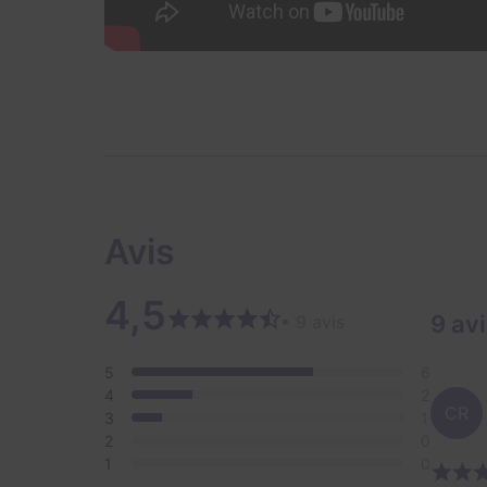
Avis
4,5
9 av
• 9 avis
5
6
4
2
CR
3
1
2
0
1
0