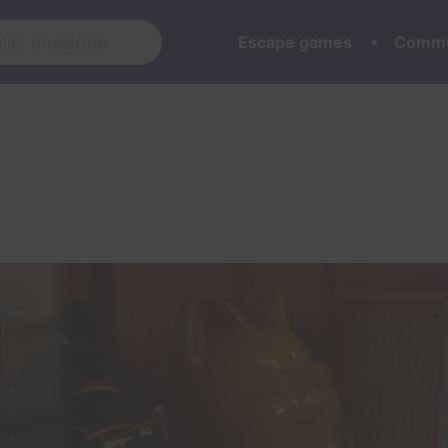
Escape games
Commu