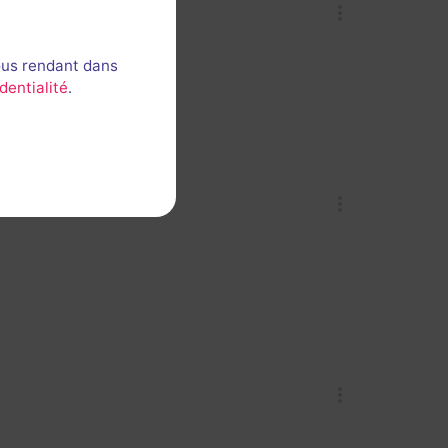
ous rendant dans
dentialité
.