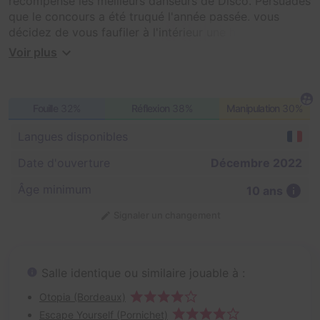
récompense les meilleurs danseurs de Disco. Persuadés
que le concours a été truqué l'année passée, vous
décidez de vous faufiler à l'intérieur une heure avant
tout le monde pour savoir quelles épreuves vous
Voir plus
attendent et pour tenter de décrocher le trophée cette
année. Attention, si quelqu'un vous repère, c'est
l'élimination assurée !
Fouille
32%
Réflexion
38%
Manipulation
30%
Langues disponibles
Date d'ouverture
Décembre 2022
Âge minimum
10 ans
Signaler un changement
Salle identique ou similaire jouable à :
Otopia (Bordeaux)
Escape Yourself (Pornichet)