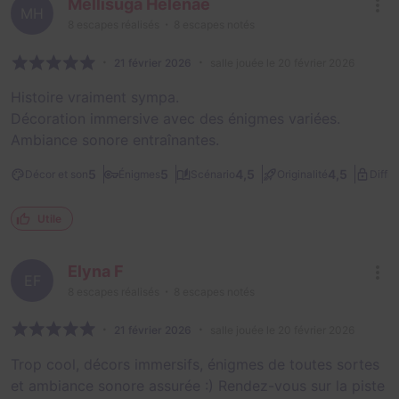
Mellisuga Helenae
MH
8
escapes réalisés
8
escapes notés
21 février 2026
salle jouée le 20 février 2026
Histoire vraiment sympa.
Décoration immersive avec des énigmes variées.
Ambiance sonore entraînantes.
5
5
4,5
4,5
Décor et son
Énigmes
Scénario
Originalité
Diffic
Utile
Elyna F
EF
8
escapes réalisés
8
escapes notés
21 février 2026
salle jouée le 20 février 2026
Trop cool, décors immersifs, énigmes de toutes sortes
et ambiance sonore assurée :) Rendez-vous sur la piste