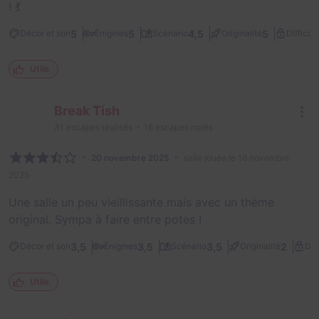
! 💃
5
5
4,5
5
Décor et son
Énigmes
Scénario
Originalité
Difficult
Utile
Break Tish
31
escapes réalisés
16
escapes notés
20 novembre 2025
salle jouée le 16 novembre
2025
Une salle un peu vieillissante mais avec un thème
original. Sympa à faire entre potes !
3,5
3,5
3,5
2
Décor et son
Énigmes
Scénario
Originalité
Dif
Utile