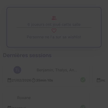
6 joueurs ont joué cette salle
Personne ne l'a sur sa wishlist
Dernières sessions
TL
Benjamin, Thalys, Antonin et Emmie
21/02/2026
35min 10s
inc
Roxane
inconnue