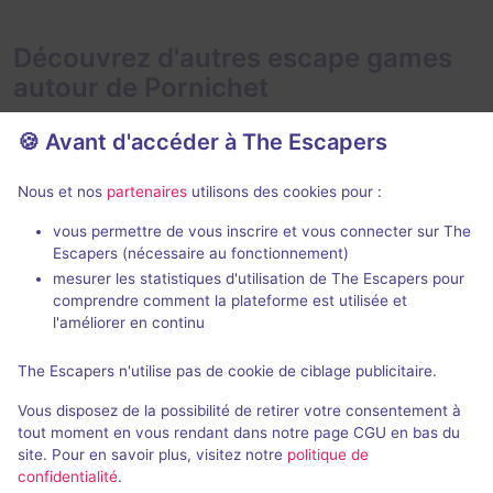
Découvrez d'autres escape games
autour de Pornichet
🍪 Avant d'accéder à The Escapers
Nous et nos
partenaires
utilisons des cookies pour :
En extérieur
90 min
vous permettre de vous inscrire et vous connecter sur The
Escapers (nécessaire au fonctionnement)
Les Brigades du Train
Transfert
mesurer les statistiques d'utilisation de The Escapers pour
Les Secrets
- La Baule-Escoublac
Exitime
- Porni
comprendre comment la plateforme est utilisée et
Aucun avis
l'améliorer en continu
2 - 6
× 16
3 - 6
Pour débuter
The Escapers n'utilise pas de cookie de ciblage publicitaire.
équipes
Science-Fic
Vous disposez de la possibilité de retirer votre consentement à
Enquête / Mystère
18€ - 30€
tout moment en vous rendant dans notre page CGU en bas du
site. Pour en savoir plus, visitez notre
politique de
confidentialité
.