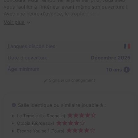
vous faufiler à l'intérieur avant même son ouverture !
Avec une heure d'avance, le trophée sera à vous. Allez-
vous enflammer le dance floor ?
Voir plus
Langues disponibles
Date d'ouverture
Décembre 2025
Âge minimum
10 ans
Signaler un changement
Salle identique ou similaire jouable à :
Le Temple (La Rochelle)
Otopia (Bordeaux)
Escape Yourself (Tours)