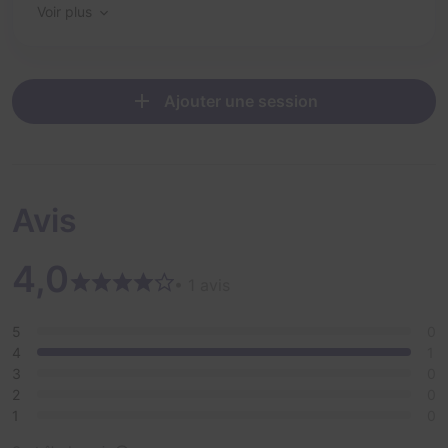
Voir plus
Ajouter une session
Avis
4,0
• 1 avis
5
0
4
1
3
0
2
0
1
0