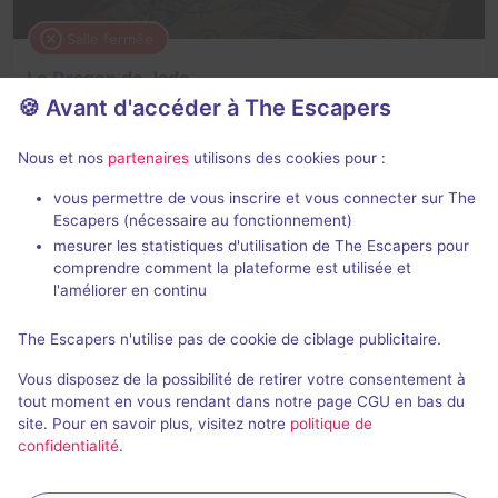
Salle fermée
Le Dragon de Jade
🍪 Avant d'accéder à The Escapers
3,7 / 5
17 avis
2 - 6
× 2 salles
Intermédiaire
Nous et nos
partenaires
utilisons des cookies pour :
Cambriolage
vous permettre de vous inscrire et vous connecter sur The
Escapers (nécessaire au fonctionnement)
mesurer les statistiques d'utilisation de The Escapers pour
comprendre comment la plateforme est utilisée et
l'améliorer en continu
The Escapers n'utilise pas de cookie de ciblage publicitaire.
Salle fermée
Vous disposez de la possibilité de retirer votre consentement à
Piégés
tout moment en vous rendant dans notre page CGU en bas du
site. Pour en savoir plus, visitez notre
politique de
4 / 5
4 avis
confidentialité
.
3 - 6
Intermédiaire