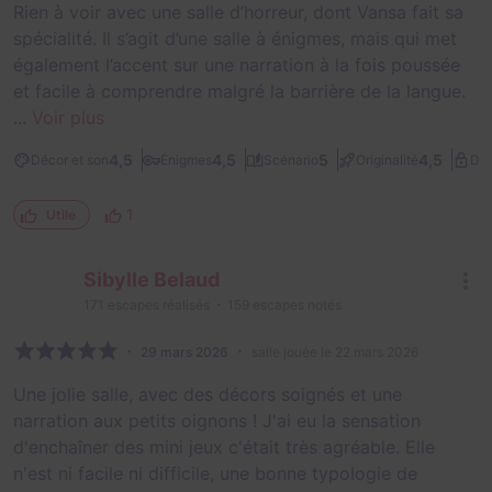
Rien à voir avec une salle d’horreur, dont Vansa fait sa
spécialité. Il s’agit d’une salle à énigmes, mais qui met
également l’accent sur une narration à la fois poussée
et facile à comprendre malgré la barrière de la langue.
...
Voir plus
4,5
4,5
5
4,5
Décor et son
Énigmes
Scénario
Originalité
Dif
1
Utile
Sibylle Belaud
171
escapes réalisés
159
escapes notés
29 mars 2026
salle jouée le 22 mars 2026
Une jolie salle, avec des décors soignés et une
narration aux petits oignons ! J'ai eu la sensation
d'enchaîner des mini jeux c'était très agréable. Elle
n'est ni facile ni difficile, une bonne typologie de