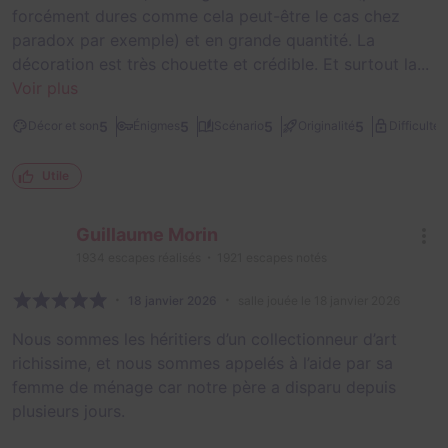
forcément dures comme cela peut-être le cas chez
paradox par exemple) et en grande quantité. La
décoration est très chouette et crédible. Et surtout la...
Voir plus
2
5
5
5
5
Décor et son
Énigmes
Scénario
Originalité
Difficulté
Utile
Guillaume Morin
1934
escapes réalisés
1921
escapes notés
18 janvier 2026
salle jouée le 18 janvier 2026
Nous sommes les héritiers d’un collectionneur d’art
richissime, et nous sommes appelés à l’aide par sa
femme de ménage car notre père a disparu depuis
plusieurs jours.