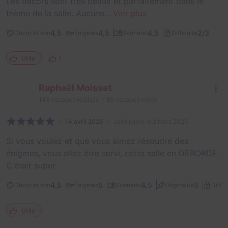
Les décors sont très beaux et parfaitement dans le
thème de la salle. Aucune...
Voir plus
2/3
4,5
4,5
4,5
Décor et son
Énigmes
Scénario
Difficulté
1
Utile
Raphaël Moisset
143
escapes réalisés
89
escapes notés
14 avril 2026
salle jouée le 2 mars 2026
Si vous voulez et que vous aimez résoudre des
énigmes, vous allez être servi, cette salle en DEBORDE.
C'était super.
4,5
5
4,5
5
Décor et son
Énigmes
Scénario
Originalité
Diffic
Utile