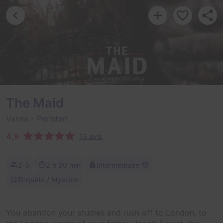
The Maid
Vansa
- Peristeri
4,9
13 avis
2-5
2 h 20 min
Intermédiaire
Enquête / Mystère
You abandon your studies and rush off to London, to