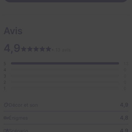
Now, beneath the rich carpets and paintings of
unsurpassed value, dark truths, intrigues and betrayals
lurk.
Avis
You ring the bell and Frida welcomes you to your
family home...for one last time!
4,9
• 13 avis
5
13
4
0
3
0
2
0
1
0
4,9
Décor et son
4,8
Énigmes
4,9
Scénario