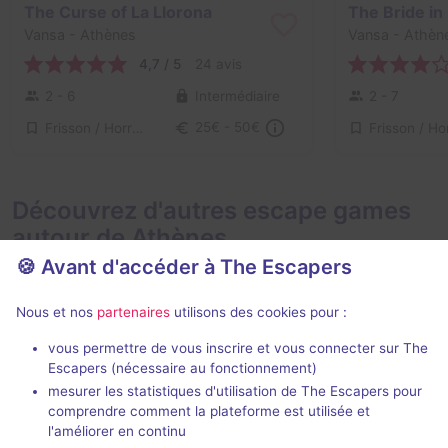
The Curse of La Llorona
The Bride in
Vansa
- Athènes
Vansa
- Athèn
4,7 / 5
24 avis
2 - 6
Intermédiaire
2 - 7
Frisson / Horreur
25€ - 50€
Découvrez d'autres escape games
autour de Athènes
🍪 Avant d'accéder à The Escapers
Nous et nos
partenaires
utilisons des cookies pour :
vous permettre de vous inscrire et vous connecter sur The
Jeu immersif
2 h
Escapers (nécessaire au fonctionnement)
mesurer les statistiques d'utilisation de The Escapers pour
Don't take a Breath
Hide N Seek
comprendre comment la plateforme est utilisée et
Verone
- Athènes
Brainiac
- Athè
l'améliorer en continu