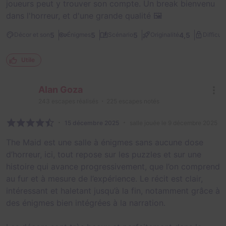
joueurs peut y trouver son compte. Un break bienvenu
dans l'horreur, et d'une grande qualité 🖼️
5
5
5
4,5
Décor et son
Énigmes
Scénario
Originalité
Difficult
Utile
Alan Goza
243
escapes réalisés
225
escapes notés
15 décembre 2025
salle jouée le 9 décembre 2025
The Maid est une salle à énigmes sans aucune dose
d’horreur, ici, tout repose sur les puzzles et sur une
histoire qui avance progressivement, que l’on comprend
au fur et à mesure de l’expérience. Le récit est clair,
intéressant et haletant jusqu’à la fin, notamment grâce à
des énigmes bien intégrées à la narration.