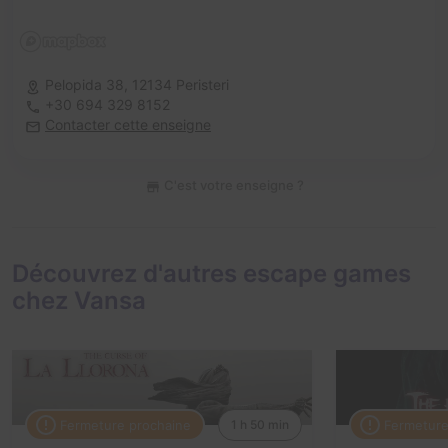
Pelopida 38,
12134 Peristeri
+30 694 329 8152
Contacter cette enseigne
C'est votre enseigne ?
Découvrez d'autres escape games
chez Vansa
Fermeture prochaine
Fermeture
1 h 50 min