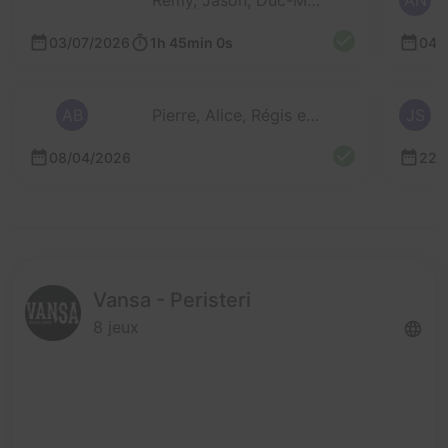
Rémy, Jason, Duc-Mân et Marie-Ju
AN
03/07/2026
1h 45min 0s
04/
AB
Pierre, Alice, Régis et Caroline
JS
08/04/2026
22/
Vansa - Peristeri
8 jeux