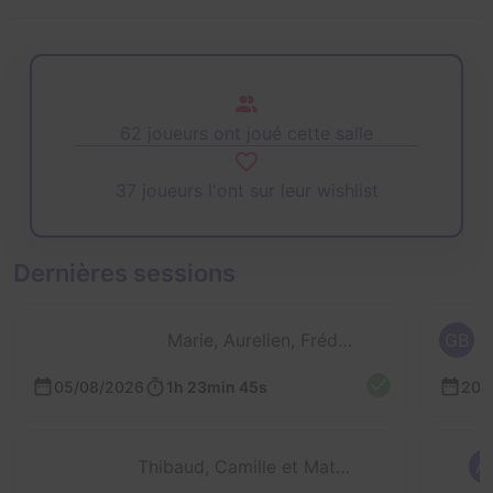
62 joueurs ont joué cette salle
37 joueurs l'ont sur leur wishlist
Dernières sessions
Marie, Aurelien, Frédéric et Coraline
GB
05/08/2026
1h 23min 45s
20/
Thibaud, Camille et Matthias
A