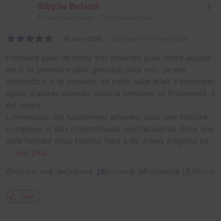
Sibylle Belaud
171
escapes réalisés
159
escapes notés
18 mars 2026
salle jouée le 16 mars 2026
Première salle de notre trip athénien pour notre équipe
de 3, et première salle grecque pour moi. Je me
demandais si le souvenir de cette salle allait s'estomper
après d'autres prévues dans la semaine, et finalement, il
est intact.
L'immersion est habilement amenée, avec une histoire
complexe et des cinématiques spectaculaires. Pour une
salle horreur nous faisons face à de vraies énigmes ce
...
Voir plus
2
5
5
5
5
Décor et son
Énigmes
Scénario
Originalité
Difficulté
Utile