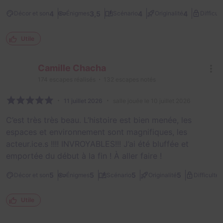
4
3,5
4
4
Décor et son
Énigmes
Scénario
Originalité
Difficult
Utile
Camille Chacha
174
escapes réalisés
132
escapes notés
11 juillet 2026
salle jouée le 10 juillet 2026
C’est très très beau. L’histoire est bien menée, les
espaces et environnement sont magnifiques, les
acteur.ice.s !!!! INVROYABLES!!! J’ai été bluffée et
emportée du début à la fin ! À aller faire !
3
5
5
5
5
Décor et son
Énigmes
Scénario
Originalité
Difficulté
Utile