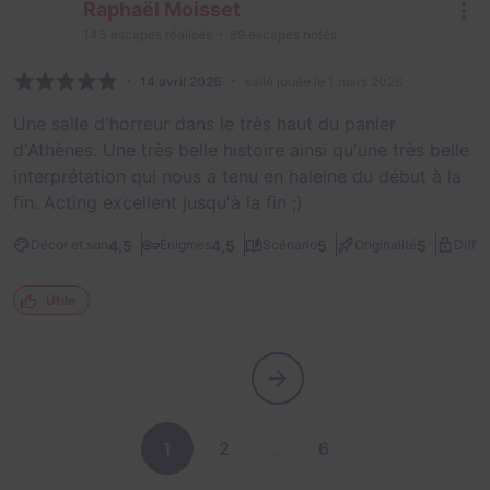
Raphaël Moisset
143
escapes réalisés
89
escapes notés
14 avril 2026
salle jouée le 1 mars 2026
Une salle d'horreur dans le très haut du panier
d'Athènes. Une très belle histoire ainsi qu'une très belle
interprétation qui nous a tenu en haleine du début à la
fin. Acting excellent jusqu'à la fin ;)
4,5
4,5
5
5
Décor et son
Énigmes
Scénario
Originalité
Diffic
Utile
1
2
…
6