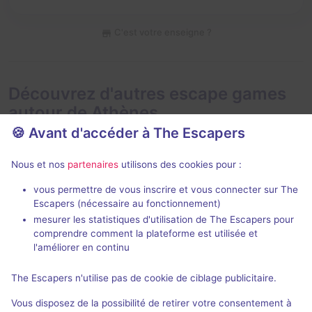
C'est votre enseigne ?
Découvrez d'autres escape games
autour de Athènes
🍪 Avant d'accéder à The Escapers
Nous et nos
partenaires
utilisons des cookies pour :
vous permettre de vous inscrire et vous connecter sur The
Jeu immersif
2 h
Escapers (nécessaire au fonctionnement)
mesurer les statistiques d'utilisation de The Escapers pour
Don't take a Breath
Hide N Seek
comprendre comment la plateforme est utilisée et
Verone
- Athènes
Brainiac
- Athè
l'améliorer en continu
4,9 / 5
45 avis
The Escapers n'utilise pas de cookie de ciblage publicitaire.
2 - 6
Pour débuter
2 - 6
Vous disposez de la possibilité de retirer votre consentement à
Frisson / Horreur
25€