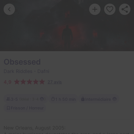
Obsessed
Dark Riddles
- Dafni
4,9
27 avis
3-5
1 h 50 min
Intermédiaire
(
)
Idéal : 3-4
Frisson / Horreur
New Orleans, August 2005: