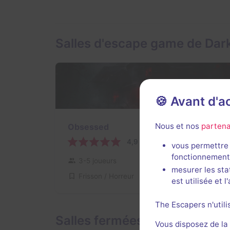
Salles d'escape game de Dark
🍪 Avant d'
1 h 50 min
Nous et nos
partena
Obsessed
4,9 / 5
26 avis
vous permettre 
fonctionnement
3-5 joueurs
Intermédiaire
mesurer les sta
Frisson / Horreur
Non renseigné
est utilisée et 
The Escapers n'utili
Salles fermées de Dark Riddl
Vous disposez de la