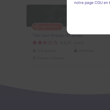
notre page CGU en ba
Salle fermée
2 h
The Last Voyage Of Scylla
2,5 / 5
2 avis
3-6 joueurs
Inconnue
Frisson / Horreur