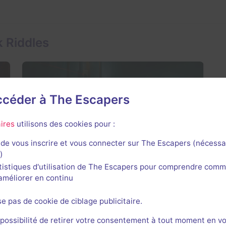
 Riddles
accéder à The Escapers
Ouverture prochaine
45 min
ires
utilisons des cookies pour :
Dead Line
Aucun avis
de vous inscrire et vous connecter sur The Escapers (nécessa
)
2 joueurs
Inconnue
tistiques d'utilisation de The Escapers pour comprendre comm
Frisson / Horreur
Non renseigné
l'améliorer en continu
se pas de cookie de ciblage publicitaire.
es
 possibilité de retirer votre consentement à tout moment en v