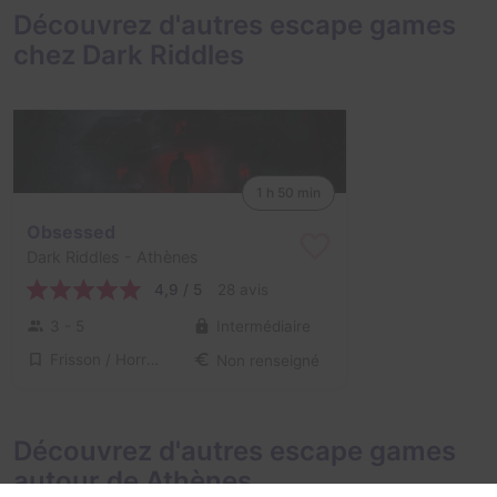
Découvrez d'autres escape games
chez Dark Riddles
1 h 50 min
Obsessed
Dark Riddles
- Athènes
4,9 / 5
28 avis
3 - 5
Intermédiaire
Frisson / Horreur
Non renseigné
Découvrez d'autres escape games
autour de Athènes