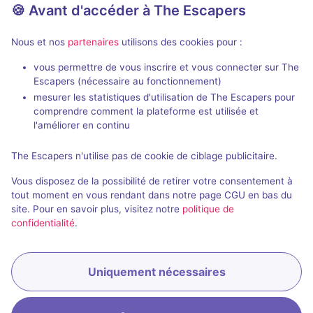
🍪 Avant d'accéder à The Escapers
Nous et nos
partenaires
utilisons des cookies pour :
vous permettre de vous inscrire et vous connecter sur The
Jeu immersif
2 h
Escapers (nécessaire au fonctionnement)
mesurer les statistiques d'utilisation de The Escapers pour
Don't take a Breath
Hide N Seek
comprendre comment la plateforme est utilisée et
Verone
- Athènes
Brainiac
- Athè
l'améliorer en continu
4,9 / 5
45 avis
The Escapers n'utilise pas de cookie de ciblage publicitaire.
2 - 6
Pour débuter
2 - 6
Vous disposez de la possibilité de retirer votre consentement à
Frisson / Horreur
25€
tout moment en vous rendant dans notre page CGU en bas du
site. Pour en savoir plus, visitez notre
politique de
confidentialité
.
Uniquement nécessaires
Réserver