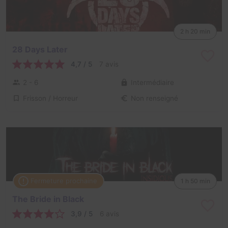
2 h 20 min
28 Days Later
4,7 / 5
7 avis
2 - 6
Intermédiaire
Frisson / Horreur
Non renseigné
Fermeture prochaine
1 h 50 min
The Bride in Black
3,9 / 5
6 avis