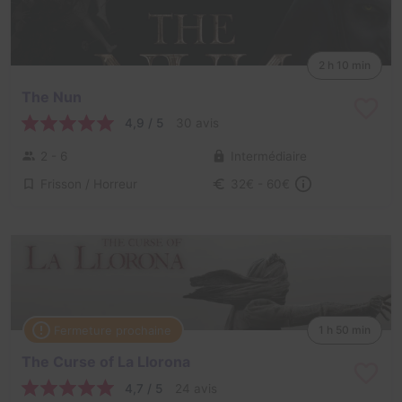
2 h 10 min
The Nun
4,9 / 5
30 avis
2 - 6
Intermédiaire
Frisson / Horreur
32€ - 60€
Fermeture prochaine
1 h 50 min
The Curse of La Llorona
4,7 / 5
24 avis