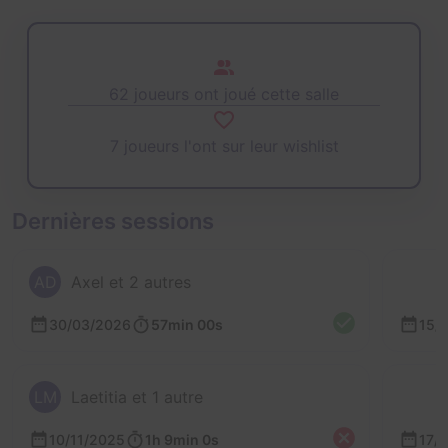
62 joueurs ont joué cette salle
7 joueurs l'ont sur leur wishlist
Dernières sessions
AD
Axel et 2 autres
30/03/2026
57min 00s
15/
LM
Laetitia et 1 autre
10/11/2025
1h 9min 0s
17/