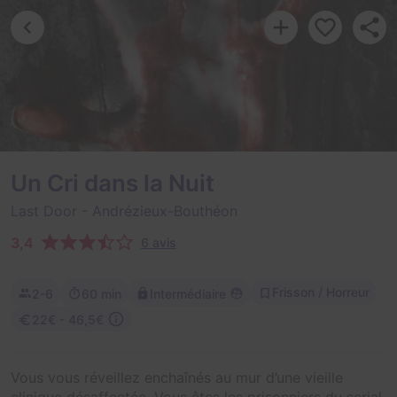
Un Cri dans la Nuit
Last Door
- Andrézieux-Bouthéon
3,4
6 avis
Frisson / Horreur
2-6
60 min
Intermédiaire
22€ - 46,5€
Vous vous réveillez enchaînés au mur d’une vieille
clinique désaffectée. Vous êtes les prisonniers du serial