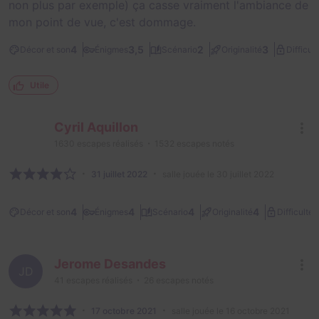
non plus par exemple) ça casse vraiment l'ambiance de
mon point de vue, c'est dommage.
4
3,5
2
3
Décor et son
Énigmes
Scénario
Originalité
Difficult
Utile
Cyril Aquillon
1630
escapes réalisés
1532
escapes notés
31 juillet 2022
salle jouée le 30 juillet 2022
2
4
4
4
4
Décor et son
Énigmes
Scénario
Originalité
Difficulté
Jerome Desandes
JD
41
escapes réalisés
26
escapes notés
17 octobre 2021
salle jouée le 16 octobre 2021