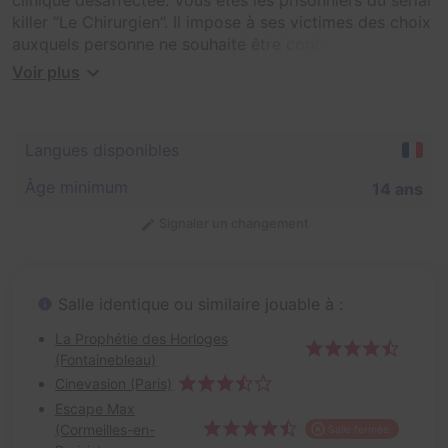
killer “Le Chirurgien”. Il impose à ses victimes des choix
auxquels personne ne souhaite être confronté : votre
tortionnaire considère que vous avez gâché votre vie
Voir plus
en succombant à un des 7 pêchés capitaux. Il va vous
confronter à vos vices grâce à des dispositifs cruels et
sadiques. Vivre ou mourir ? À vous de défier vos
Langues disponibles
pêchés pour espérer survivre. Très peu y sont
parvenus... vous vous en rendrez compte.
Âge minimum
14 ans
Signaler un changement
Salle identique ou similaire jouable à :
La Prophétie des Horloges
(Fontainebleau)
Cinevasion (Paris)
Escape Max
(Cormeilles-en-
Salle fermée