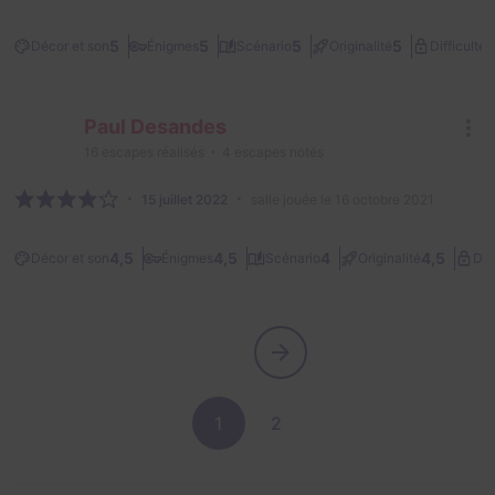
3
5
5
5
5
Décor et son
Énigmes
Scénario
Originalité
Difficulté
Paul Desandes
16
escapes réalisés
4
escapes notés
15 juillet 2022
salle jouée le 16 octobre 2021
4,5
4,5
4
4,5
Décor et son
Énigmes
Scénario
Originalité
Dif
1
2