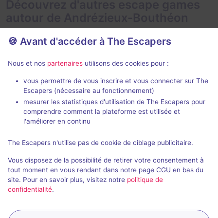
Découvrez d'autres escape games
autour de Andrézieux-Bouthéon
🍪 Avant d'accéder à The Escapers
Nous et nos
partenaires
utilisons des cookies pour :
vous permettre de vous inscrire et vous connecter sur The
Escapers (nécessaire au fonctionnement)
Le trophée des 4 factions
mesurer les statistiques d'utilisation de The Escapers pour
NK Escape
- Andrézieux-
NK Escape
- A
comprendre comment la plateforme est utilisée et
Bouthéon
Bouthéon
l'améliorer en continu
4,6 / 5
4 avis
The Escapers n'utilise pas de cookie de ciblage publicitaire.
Au choix
2 - 6
2 - 6
Vous disposez de la possibilité de retirer votre consentement à
Fantastique
22€ - 35€
tout moment en vous rendant dans notre page CGU en bas du
site. Pour en savoir plus, visitez notre
politique de
confidentialité
.