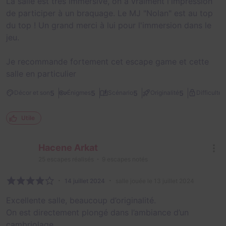
La salle est très immersive, on a vraiment l'impression
de participer à un braquage. Le MJ "Nolan" est au top
du top ! Un grand merci à lui pour l'immersion dans le
jeu.
Je recommande fortement cet escape game et cette
salle en particulier
2
5
5
5
5
Décor et son
Énigmes
Scénario
Originalité
Difficulté
Utile
Hacene Arkat
25
escapes réalisés
9
escapes notés
14 juillet 2024
salle jouée le 13 juillet 2024
Excellente salle, beaucoup d’originalité.
On est directement plongé dans l’ambiance d’un
cambriolage.