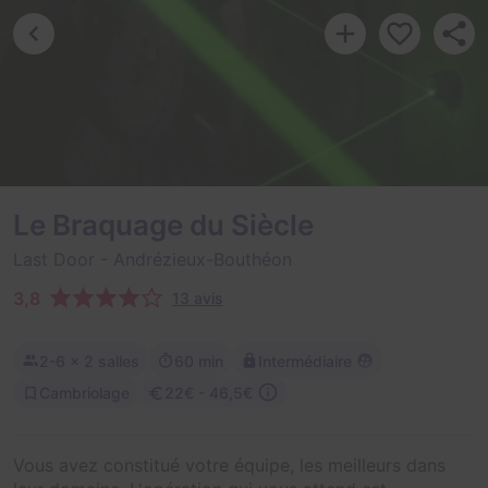
Le Braquage du Siècle
Last Door
- Andrézieux-Bouthéon
3,8
13 avis
2-6
× 2 salles
60 min
Intermédiaire
Cambriolage
22€ - 46,5€
Vous avez constitué votre équipe, les meilleurs dans