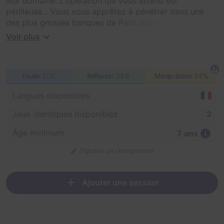
leur domaine. L'opération qui vous attend est
périlleuse... Vous vous apprêtez à pénétrer dans une
des plus grosses banques de Paris pour y effectuer le
braquage de votre vie, celui qui vous fera entrer dans
Voir plus
la légende. Votre plan est parfait pour le plus ingénieux
hold-up de l'histoire. Vous avez passé des mois à
peaufiner les moindres détails. Mais vous n'aurez
Fouille
31%
Réflexion
35%
Manipulation
34%
qu'une heure pour réaliser le casse du siècle ! Self-
control, cohésion et logique seront indispensables pour
Langues disponibles
réussir.
Jeux identiques disponibles
2
Âge minimum
7 ans
Signaler un changement
Ajouter une session