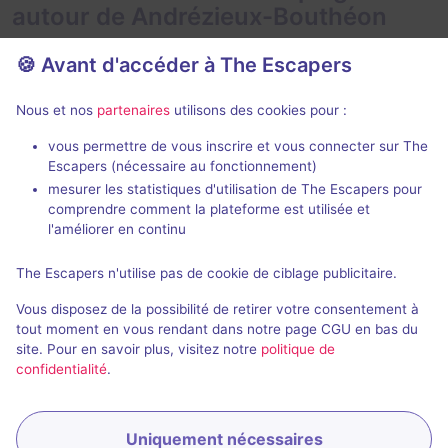
autour de Andrézieux-Bouthéon
🍪 Avant d'accéder à The Escapers
Nous et nos
partenaires
utilisons des cookies pour :
vous permettre de vous inscrire et vous connecter sur The
Escapers (nécessaire au fonctionnement)
Le trophée des 4 factions
mesurer les statistiques d'utilisation de The Escapers pour
NK Escape
- Andrézieux-
NK Escape
- A
comprendre comment la plateforme est utilisée et
Bouthéon
Bouthéon
l'améliorer en continu
4,6 / 5
4 avis
The Escapers n'utilise pas de cookie de ciblage publicitaire.
Au choix
2 - 6
2 - 6
Vous disposez de la possibilité de retirer votre consentement à
Fantastique
22€ - 35€
tout moment en vous rendant dans notre page CGU en bas du
site. Pour en savoir plus, visitez notre
politique de
confidentialité
.
Uniquement nécessaires