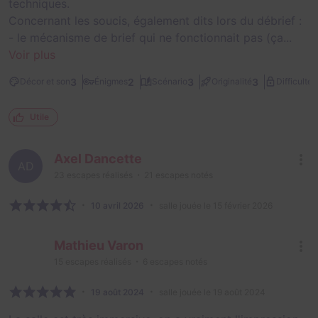
techniques.
Concernant les soucis, également dits lors du débrief :
- le mécanisme de brief qui ne fonctionnait pas (ça...
Voir plus
1
3
2
3
3
Décor et son
Énigmes
Scénario
Originalité
Difficulté
Utile
Axel Dancette
AD
23
escapes réalisés
21
escapes notés
10 avril 2026
salle jouée le 15 février 2026
Mathieu Varon
15
escapes réalisés
6
escapes notés
19 août 2024
salle jouée le 19 août 2024