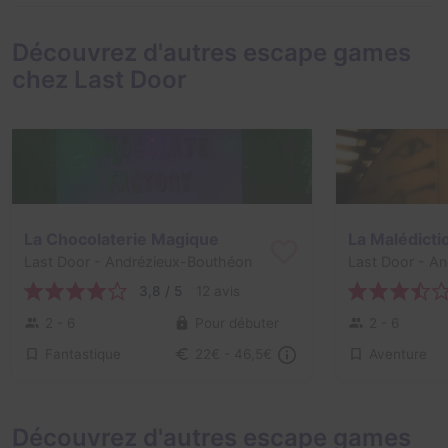
Découvrez d'autres escape games
chez Last Door
La Chocolaterie Magique
Last Door
- Andrézieux-Bouthéon
Last Door
- An
3,8 / 5
12 avis
2 - 6
Pour débuter
2 - 6
Fantastique
Aventure
22€ - 46,5€
Découvrez d'autres escape games