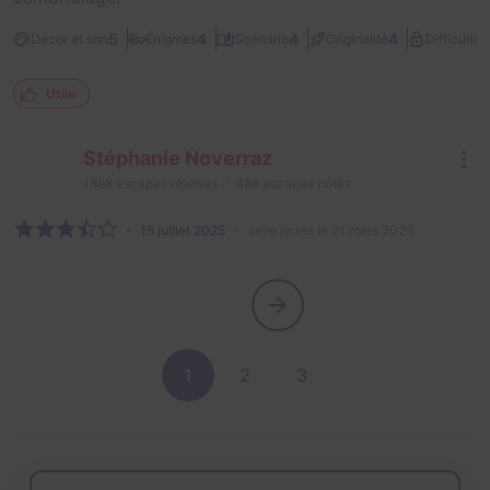
1
5
4
4
4
Décor et son
Énigmes
Scénario
Originalité
Difficulté
Utile
Stéphanie Noverraz
1898
escapes réalisés
488
escapes notés
15 juillet 2025
salle jouée le 21 mars 2025
1
2
3